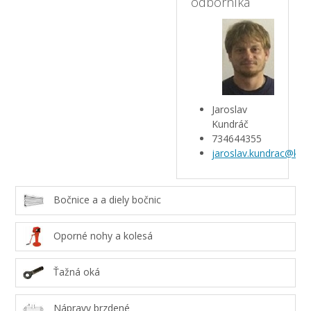
odborníka
Jaroslav
Kundráč
734644355
jaroslav.kundrac@kar
Bočnice a a diely bočnic
Oporné nohy a kolesá
Ťažná oká
Nápravy brzdené