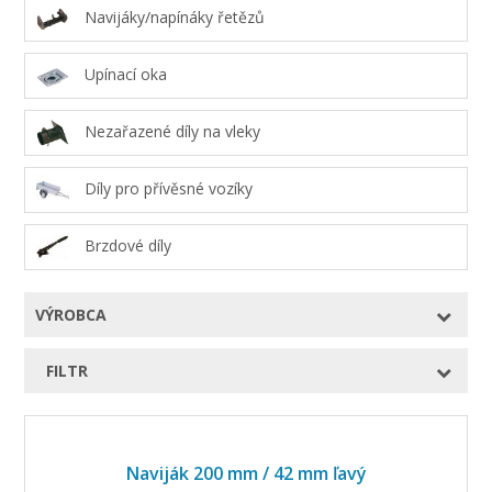
Navijáky/napínáky řetězů
Upínací oka
Nezařazené díly na vleky
Díly pro přívěsné vozíky
Brzdové díly
VÝROBCA
FILTR
Naviják 200 mm / 42 mm ľavý