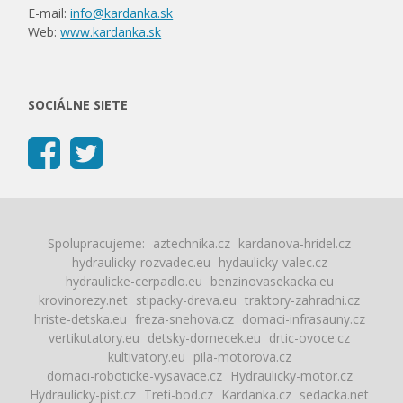
E-mail:
info@kardanka.sk
Web:
www.kardanka.sk
SOCIÁLNE SIETE
Spolupracujeme:
aztechnika.cz
kardanova-hridel.cz
hydraulicky-rozvadec.eu
hydaulicky-valec.cz
hydraulicke-cerpadlo.eu
benzinovasekacka.eu
krovinorezy.net
stipacky-dreva.eu
traktory-zahradni.cz
hriste-detska.eu
freza-snehova.cz
domaci-infrasauny.cz
vertikutatory.eu
detsky-domecek.eu
drtic-ovoce.cz
kultivatory.eu
pila-motorova.cz
domaci-roboticke-vysavace.cz
Hydraulicky-motor.cz
Hydraulicky-pist.cz
Treti-bod.cz
Kardanka.cz
sedacka.net