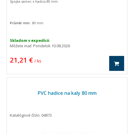
Spojka samec x hadica 80 mm
Průměr mm:
80 mm
Skladom v expedícii
Môžete mať:
Pondelok 10.08.2026
21,21 €
/ ks
PVC hadice na kaly 80 mm
Katalógové číslo: 04873