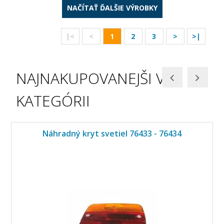
NAČÍTAŤ ĎALŠIE VÝROBKY
|<
<
1
2
3
>
>|
NAJNAKUPOVANEJŠI V
KATEGÓRII
Náhradný kryt svetiel 76433 - 76434