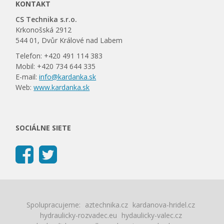
KONTAKT
CS Technika s.r.o.
Krkonošská 2912
544 01, Dvůr Králové nad Labem
Telefon: +420 491 114 383
Mobil: +420 734 644 335
E-mail:
info@kardanka.sk
Web:
www.kardanka.sk
SOCIÁLNE SIETE
Spolupracujeme:
aztechnika.cz
kardanova-hridel.cz
hydraulicky-rozvadec.eu
hydaulicky-valec.cz