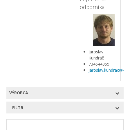
odborníka
Jaroslav
Kundráč
734644355
jaroslav.kundrac@kar
VÝROBCA
FILTR