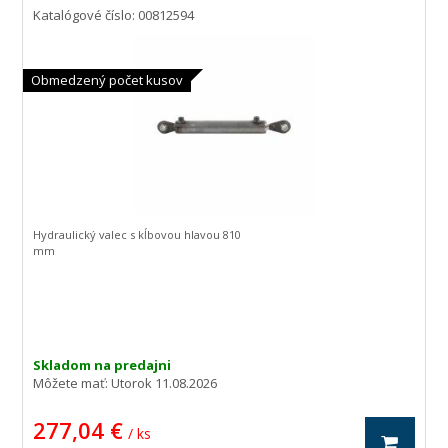
Katalógové číslo: 00812594
Obmedzený počet kusov
Hydraulický valec s kĺbovou hlavou 810
mm
Skladom na predajni
Môžete mať:
Utorok 11.08.2026
277,04 €
/ ks