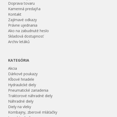
Doprava tovaru
Kamenná predajňa
Kontakt
Zajímavé odkazy
Právne ujednania
Ako na zabudnuté heslo
Skladová dostupnosť
Archiv letáků
KATEGÓRIA
Akcia
Dárkové poukazy
Kĺbové hriadele
Hydraulické diely
Pneumatické zariadenia
Traktorové náhradné diely
Náhradné diely
Diely na vleky
Kombajny, zberové mláťačky