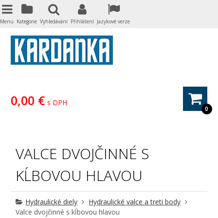
Menu
Kategorie
Vyhledávání
Přihlášení
Jazykové verze
0,00 €
s DPH
0
VALCE DVOJČINNÉ S
KĹBOVOU HLAVOU
Hydraulické diely
Hydraulické valce a treti body
Valce dvojčinné s kĺbovou hlavou