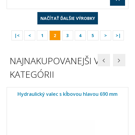
NAČÍTAŤ ĎALŠIE VÝROBKY
|<
<
1
2
3
4
5
>
>|
NAJNAKUPOVANEJŠI V
KATEGÓRII
Hydraulický valec s kĺbovou hlavou 690 mm