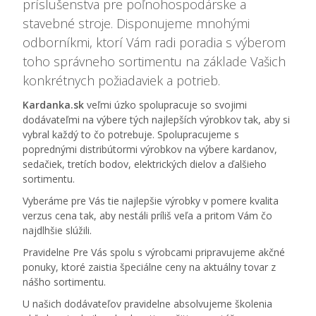
príslušenstva pre poľnohospodárske a
stavebné stroje. Disponujeme mnohými
odborníkmi, ktorí Vám radi poradia s výberom
toho správneho sortimentu na základe Vašich
konkrétnych požiadaviek a potrieb.
Kardanka.sk
veľmi úzko spolupracuje so svojimi
dodávateľmi na výbere tých najlepších výrobkov tak, aby si
vybral každý to čo potrebuje. Spolupracujeme s
poprednými distribútormi výrobkov na výbere kardanov,
sedačiek, tretích bodov, elektrických dielov a ďalšieho
sortimentu.
Vyberáme pre Vás tie najlepšie výrobky v pomere kvalita
verzus cena tak, aby nestáli príliš veľa a pritom Vám čo
najdlhšie slúžili.
Pravidelne Pre Vás spolu s výrobcami pripravujeme akčné
ponuky, ktoré zaistia špeciálne ceny na aktuálny tovar z
nášho sortimentu.
U našich dodávateľov pravidelne absolvujeme školenia