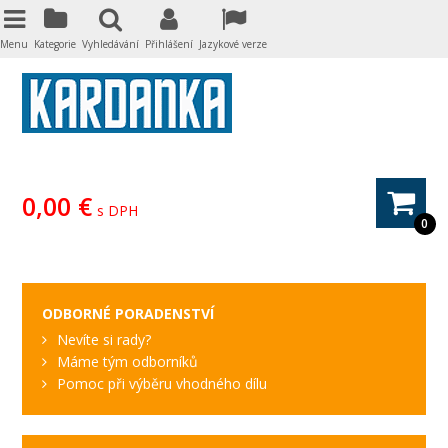
Menu
Kategorie
Vyhledávání
Přihlášení
Jazykové verze
0,00 €
s DPH
0
ODBORNÉ PORADENSTVÍ
Nevíte si rady?
Máme tým odborníků
Pomoc při výběru vhodného dílu