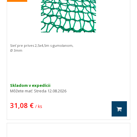
Sieť pre príves 2,5x4,5m s gumolanom,
Ø 3mm
Skladom v expedícii
Môžete mať:
Streda 12.08.2026
31,08 €
/ ks