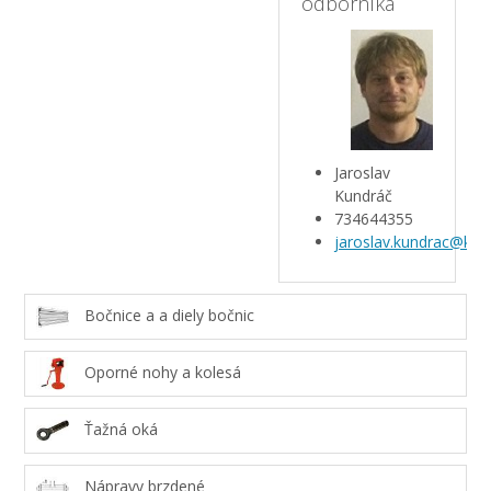
odborníka
Jaroslav
Kundráč
734644355
jaroslav.kundrac@kar
Bočnice a a diely bočnic
Oporné nohy a kolesá
Ťažná oká
Nápravy brzdené