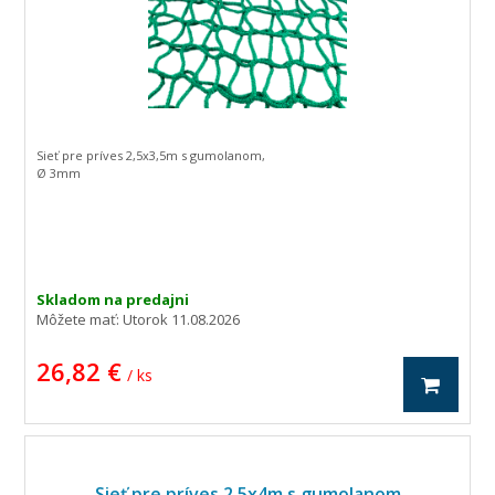
Sieť pre príves 2,5x3,5m s gumolanom,
Ø 3mm
Skladom na predajni
Môžete mať:
Utorok 11.08.2026
26,82 €
/ ks
Sieť pre príves 2,5x4m s gumolanom