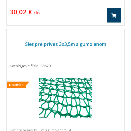
30,02 €
/ ks
Sieť pre príves 3x3,5m s gumolanom
Katalógové číslo: 98679
Novinka
Sieť pre príves 3x3,5m s gumolanom, Ø