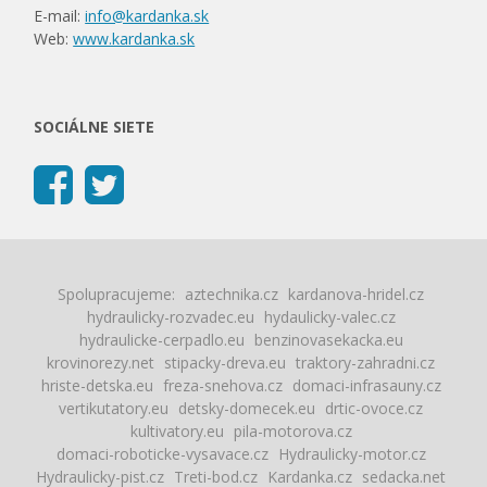
E-mail:
info@kardanka.sk
Web:
www.kardanka.sk
SOCIÁLNE SIETE
Spolupracujeme:
aztechnika.cz
kardanova-hridel.cz
hydraulicky-rozvadec.eu
hydaulicky-valec.cz
hydraulicke-cerpadlo.eu
benzinovasekacka.eu
krovinorezy.net
stipacky-dreva.eu
traktory-zahradni.cz
hriste-detska.eu
freza-snehova.cz
domaci-infrasauny.cz
vertikutatory.eu
detsky-domecek.eu
drtic-ovoce.cz
kultivatory.eu
pila-motorova.cz
domaci-roboticke-vysavace.cz
Hydraulicky-motor.cz
Hydraulicky-pist.cz
Treti-bod.cz
Kardanka.cz
sedacka.net