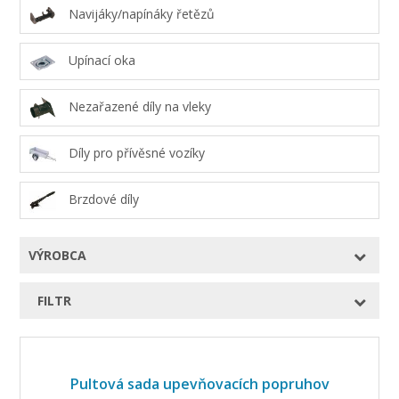
Navijáky/napínáky řetězů
Upínací oka
Nezařazené díly na vleky
Díly pro přívěsné vozíky
Brzdové díly
VÝROBCA
FILTR
Pultová sada upevňovacích popruhov