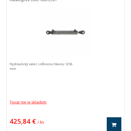
Hydraulický valec s kĺbovou hlavou 1256
mm
Tovar nie je skladom
425,84 €
/ ks