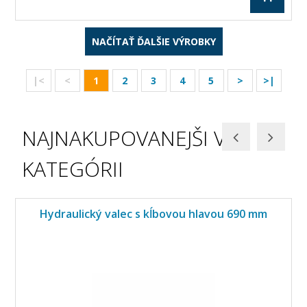
NAČÍTAŤ ĎALŠIE VÝROBKY
|<
<
1
2
3
4
5
>
>|
NAJNAKUPOVANEJŠI V
KATEGÓRII
Hydraulický valec s kĺbovou hlavou 690 mm