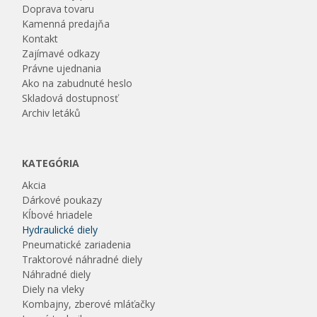
Doprava tovaru
Kamenná predajňa
Kontakt
Zajímavé odkazy
Právne ujednania
Ako na zabudnuté heslo
Skladová dostupnosť
Archiv letáků
KATEGÓRIA
Akcia
Dárkové poukazy
Kĺbové hriadele
Hydraulické diely
Pneumatické zariadenia
Traktorové náhradné diely
Náhradné diely
Diely na vleky
Kombajny, zberové mláťačky