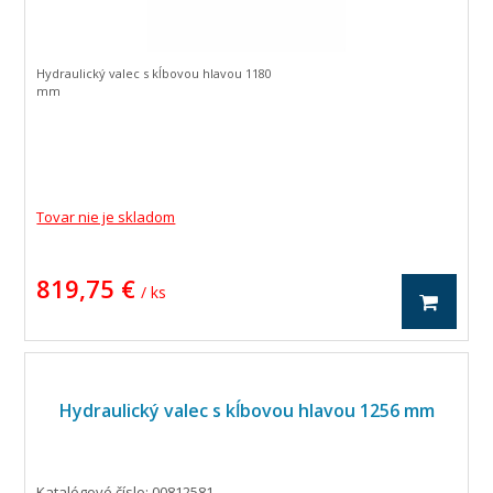
Hydraulický valec s kĺbovou hlavou 1180
mm
Tovar nie je skladom
819,75 €
/ ks
Hydraulický valec s kĺbovou hlavou 1256 mm
Katalógové číslo: 00812581