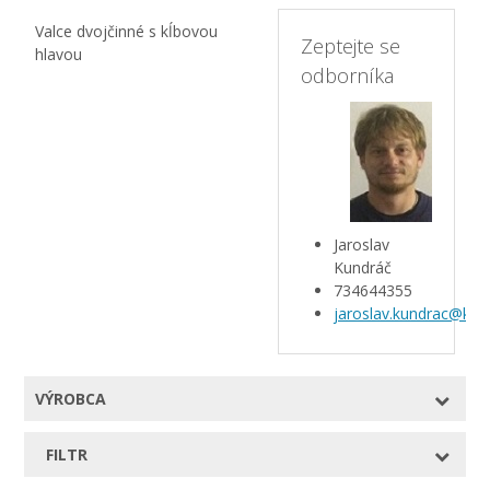
Valce dvojčinné s kĺbovou
Zeptejte se
hlavou
odborníka
Jaroslav
Kundráč
734644355
jaroslav.kundrac@kar
VÝROBCA
FILTR