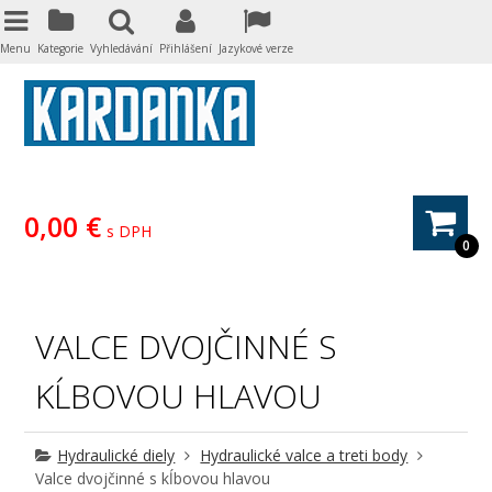
Menu
Kategorie
Vyhledávání
Přihlášení
Jazykové verze
0,00 €
s DPH
0
VALCE DVOJČINNÉ S
KĹBOVOU HLAVOU
Hydraulické diely
Hydraulické valce a treti body
Valce dvojčinné s kĺbovou hlavou