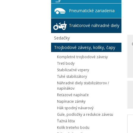
Pneumatické zariadenia
Traktorové náhradné diely
Sedačky
Trojbodové závesy, kolíky, čapy
Kompletné trojbodové závesy
Tretí body
Stabilizačné vzpery
Tuhé stabilizátory
Náhradné diely stabilizátorov /
napínákov
Reťazové napínače
Napínacie zámky
Hák spodný návarový
Gule, podložky a redukcie závesu
Ťažná lišta
Kolík tretieho bodu