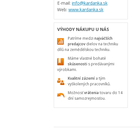
E-mail:
info@kardanka.sk
Web:
www.kardanka.sk
VÝHODY NÁKUPU U NÁS
Patríme medzi
najväčších
predajcov
dielov na techniku
dílů na zemědělskou techniku.
Máme vlastné bohaté
skúsenosti
s predávanými
výrobkami.
Kvalitní zázemí
a tým
vyškolených pracovníků.
Možnosť
vrátenia
tovaru do 14
dní samozrejmosťou.