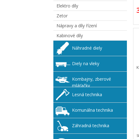
Elektro díly
Zetor
Nápravy a díly řízení
Kabinové díly
Náhradné diely
Diely na vleky
K
Kombajny, zberové
mláťačky
Lesná technika
Komunálna technika
Záhradná technika
S