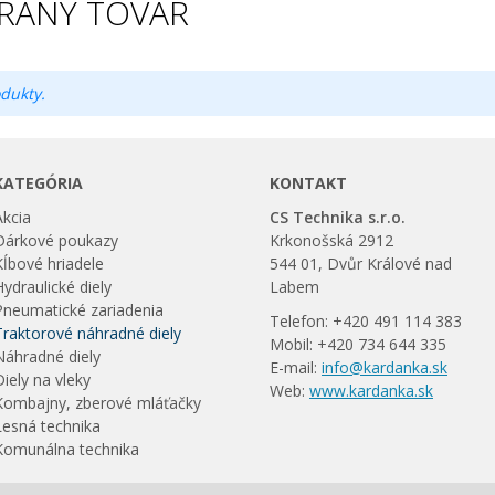
RANÝ TOVAR
dukty.
KATEGÓRIA
KONTAKT
Akcia
CS Technika s.r.o.
Dárkové poukazy
Krkonošská 2912
Kĺbové hriadele
544 01, Dvůr Králové nad
Hydraulické diely
Labem
Pneumatické zariadenia
Telefon: +420 491 114 383
Traktorové náhradné diely
Mobil: +420 734 644 335
Náhradné diely
E-mail:
info@kardanka.sk
Diely na vleky
Web:
www.kardanka.sk
Kombajny, zberové mláťačky
Lesná technika
Komunálna technika