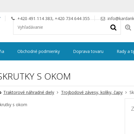
V
+420 491 114 383, +420 734 644 355
info@kardank
ňa
Obchodné podmienky
Doprava tovaru
Rady a t
SKRUTKY S OKOM
Traktorové náhradné diely
Trojbodové závesy, kolíky, čapy
Sk
krutky s okom
Z