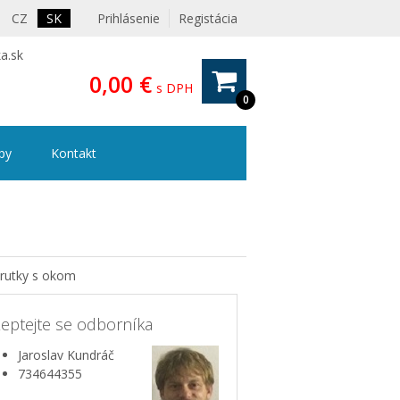
CZ
SK
Prihlásenie
Registácia
a.sk
0,00 €
s DPH
0
ipy
Kontakt
rutky s okom
eptejte se odborníka
Jaroslav Kundráč
734644355