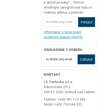
a akčné ponuky? ... Potom
neváhajte zaregistrovať Vašu e-
mailovú adresu a potvrdiť.
Prihlásiť
Informácie o spracovaní
osobných údajov (GDPR).
ODHLÁSENIE Z ODBERU
Odhlásiť
KONTAKT
CS Technika s.r.o.
Krkonošská 2912
544 01, Dvůr Králové nad Labem
Telefon: +420 491 114 383
Mobil: +420 734 644 335