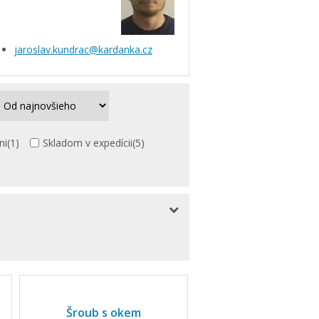
jaroslav.kundrac@kardanka.cz
ni
(1)
Skladom v expedícii
(5)
Šroub s okem