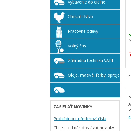
Vybavenie do dielne
Chovateľstvo
Pracovné odevy
S
M
Voľný čas
Záhradná technika VARI
Oleje, mazivá, farby, spreje
S
P
A
ZASIELAŤ NOVINKY
P
a
Prohlédnout předchozí čísla
Chcete od nás dostávať novinky