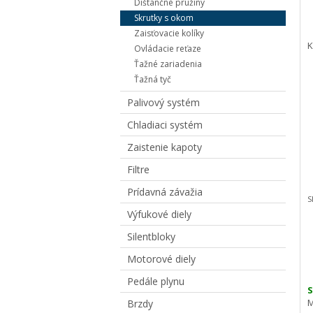
Dištančné pružiny
Skrutky s okom
Zaisťovacie kolíky
K
Ovládacie reťaze
Ťažné zariadenia
Ťažná tyč
Palivový systém
Chladiaci systém
Zaistenie kapoty
Filtre
Prídavná závažia
S
Výfukové diely
Silentbloky
Motorové diely
Pedále plynu
S
M
Brzdy