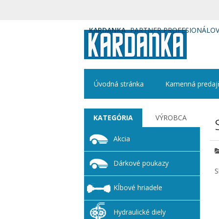
KARDANKA
PARTNER PROFESIONÁLO
Úvodná stránka
Kamenná predaj
KATEGÓRIA
VÝROBCA
Akcia
Dárkové poukazy
S
Kĺbové hriadele
Hydraulické diely