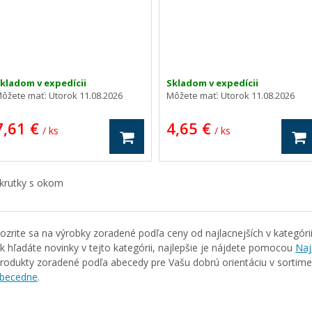
kladom v expedícii
Skladom v expedícii
ôžete mať:
Utorok 11.08.2026
Môžete mať:
Utorok 11.08.2026
7,61 €
4,65 €
/ ks
/ ks
krutky s okom
ozrite sa na výrobky zoradené podľa ceny od najlacnejších v kategóri
k hľadáte novinky v tejto kategórii, najlepšie je nájdete pomocou
Naj
rodukty zoradené podľa abecedy pre Vašu dobrú orientáciu v sortim
becedne
.