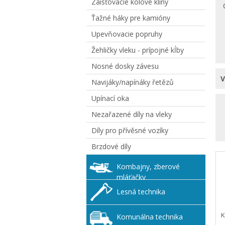
Zaisťovacie kolové kliny
Ťažné háky pre kamióny
Upevňovacie popruhy
Žehličky vleku - prípojné kĺby
Nosné dosky závesu
Navijáky/napínáky řetězů
Upínací oka
Nezařazené díly na vleky
Díly pro přívěsné vozíky
Brzdové díly
Kombajny, zberové
mláťačky
Lesná technika
K
Komunálna technika