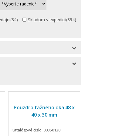
dajni
(84)
Skladom v expedícii
(394)
)
Pouzdro tažného oka 48 x
40 x 30 mm
Katalógové číslo: 00350130