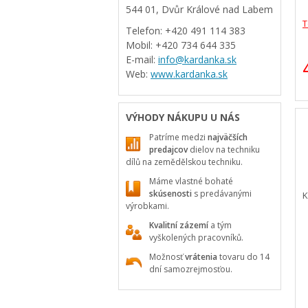
544 01, Dvůr Králové nad Labem
T
Telefon: +420 491 114 383
Mobil: +420 734 644 335
E-mail:
info@kardanka.sk
Web:
www.kardanka.sk
VÝHODY NÁKUPU U NÁS
Patríme medzi
najväčších
predajcov
dielov na techniku
dílů na zemědělskou techniku.
Máme vlastné bohaté
skúsenosti
s predávanými
K
výrobkami.
Kvalitní zázemí
a tým
vyškolených pracovníků.
Možnosť
vrátenia
tovaru do 14
dní samozrejmosťou.