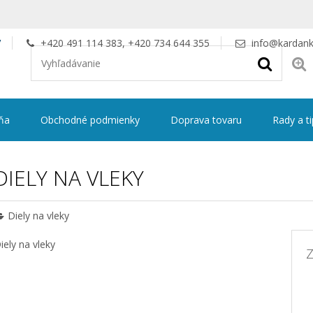
V
+420 491 114 383, +420 734 644 355
info@kardank
ňa
Obchodné podmienky
Doprava tovaru
Rady a t
DIELY NA VLEKY
Diely na vleky
iely na vleky
Z