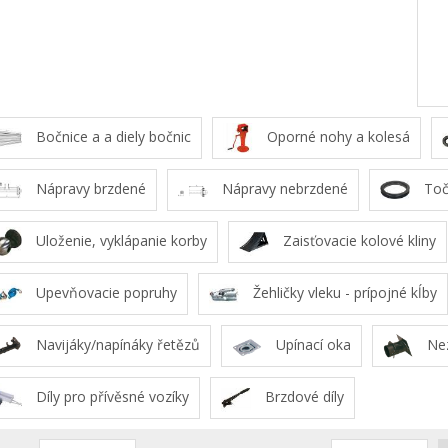
Bočnice a a diely bočnic
Oporné nohy a kolesá
Nápravy brzdené
Nápravy nebrzdené
Toč
Uloženie, vyklápanie korby
Zaisťovacie kolové kliny
Upevňovacie popruhy
Žehličky vleku - prípojné kĺby
Navijáky/napínáky řetězů
Upínací oka
Nez
Díly pro přívěsné vozíky
Brzdové díly