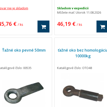
ovar nie je skladom
Skladom v expedícii
Môžete mať:
Utorok 11.08.2026
45,76 €
46,19 €
/ ks
/ ks
Ťažné oko pevné 50mm
ťažné oko bez homologáci
10000kg
atalógové číslo: 00535
Katalógové číslo: OTO48