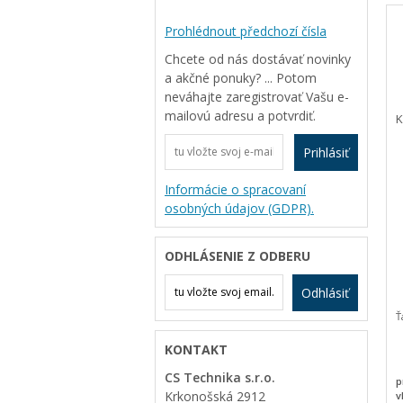
Prohlédnout předchozí čísla
Chcete od nás dostávať novinky
a akčné ponuky? ... Potom
neváhajte zaregistrovať Vašu e-
mailovú adresu a potvrdiť.
K
Prihlásiť
Informácie o spracovaní
osobných údajov (GDPR).
ODHLÁSENIE Z ODBERU
Odhlásiť
Ť
KONTAKT
CS Technika s.r.o.
p
Krkonošská 2912
v