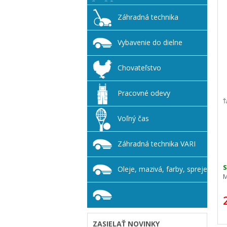
Záhradná technika
Vybavenie do dielne
Chovateľstvo
Pracovné odevy
Ť
Voľný čas
Záhradná technika VARI
S
Oleje, mazivá, farby, spreje
M
ZASIELAŤ NOVINKY