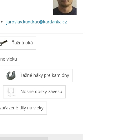
jaroslav.kundrac@kardanka.cz
Ťažná oká
ne vleku
Ťažné háky pre kamióny
Nosné dosky závesu
ařazené díly na vleky