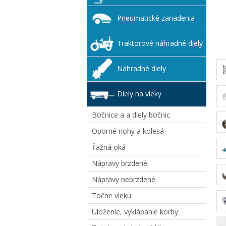
Pneumatické zariadenia
Traktorové náhradné diely
Náhradné diely
Diely na vleky
Bočnice a a diely bočnic
Oporné nohy a kolesá
Ťažná oká
Nápravy brzdené
Nápravy nebrzdené
Točne vleku
Uloženie, vyklápanie korby