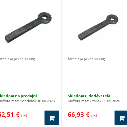
ažné oko pevné 3000kg
Ťažné oko pevné 7000kg
kladom na predajni
Skladom u dodávateľa
ôžete mať:
Pondelok 10.08.2026
Môžete mať:
Utorok 08.09.2026
62,51 €
66,93 €
/ ks
/ ks