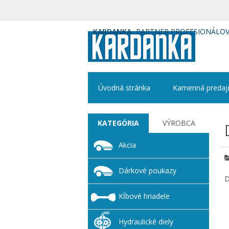
KARDANKA
PARTNER PROFESIONÁLO
Úvodná stránka
Kamenná predaj
KATEGÓRIA
VÝROBCA
Akcia
Dárkové poukazy
D
Kĺbové hriadele
Hydraulické diely