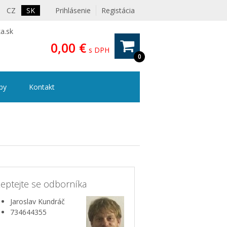
CZ
SK
Prihlásenie
Registácia
a.sk
0,00 €
s DPH
0
ipy
Kontakt
eptejte se odborníka
Jaroslav Kundráč
734644355