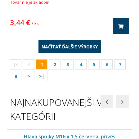
Tovar nie je skladom
3,44 €
/ ks
NAČÍTAŤ ĎALŠIE VÝROBKY
|<
<
1
2
3
4
5
6
7
8
>
>|
NAJNAKUPOVANEJŠI V
KATEGÓRII
Hlava spojky M16 x 1,5 červená, přívěs