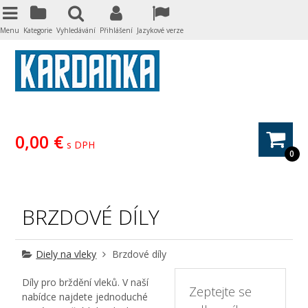
Menu
Kategorie
Vyhledávání
Přihlášení
Jazykové verze
0,00 €
s DPH
0
BRZDOVÉ DÍLY
Diely na vleky
Brzdové díly
Díly pro brždění vleků. V naší
Zeptejte se
nabídce najdete jednoduché