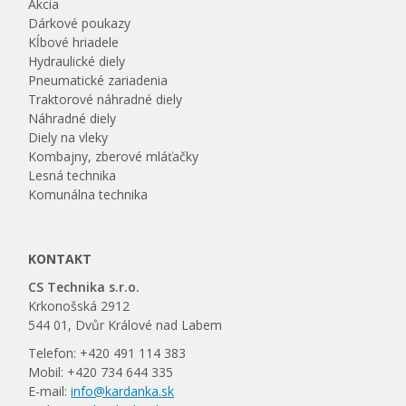
Akcia
Dárkové poukazy
Kĺbové hriadele
Hydraulické diely
Pneumatické zariadenia
Traktorové náhradné diely
Náhradné diely
Diely na vleky
Kombajny, zberové mláťačky
Lesná technika
Komunálna technika
KONTAKT
CS Technika s.r.o.
Krkonošská 2912
544 01, Dvůr Králové nad Labem
Telefon: +420 491 114 383
Mobil: +420 734 644 335
E-mail:
info@kardanka.sk