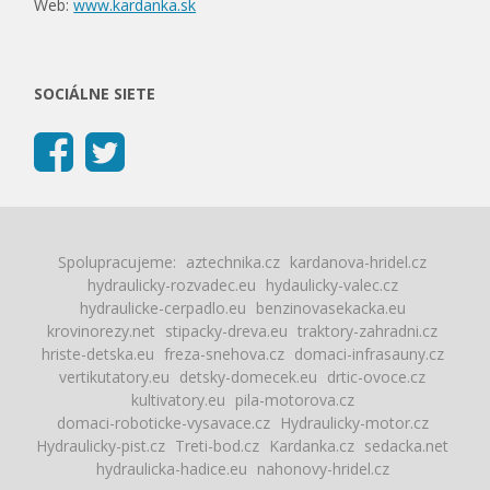
Web:
www.kardanka.sk
SOCIÁLNE SIETE
Spolupracujeme:
aztechnika.cz
kardanova-hridel.cz
hydraulicky-rozvadec.eu
hydaulicky-valec.cz
hydraulicke-cerpadlo.eu
benzinovasekacka.eu
krovinorezy.net
stipacky-dreva.eu
traktory-zahradni.cz
hriste-detska.eu
freza-snehova.cz
domaci-infrasauny.cz
vertikutatory.eu
detsky-domecek.eu
drtic-ovoce.cz
kultivatory.eu
pila-motorova.cz
domaci-roboticke-vysavace.cz
Hydraulicky-motor.cz
Hydraulicky-pist.cz
Treti-bod.cz
Kardanka.cz
sedacka.net
hydraulicka-hadice.eu
nahonovy-hridel.cz