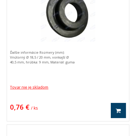
Ďalšie informácie Rozmery (mm):
Vnútorný Ø 18,5 / 20 mm, vonkajší Ø
40,5 mm, hrúbka: 9 mm, Materiál: guma
Vonkajší Ø (mm): 41 / 41,5 Tvar: guľatá
Hmotnosť (g): 7 Vnútorný Ø (mm): 9 / 17
Materiál: guma Váha (kg): 0,0072 Hrúbka
(mm): 3,25/9 Prevedenie: vhodné pre
dvojriadkové hlavy Hmotnosť: 7 g EAN
Tovar nie je skladom
kódy: 4047755168179
Náhradné tesnenie pre spojkové hlavy
0,76 €
/ ks