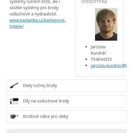
odborníka
systémy ručních brzd, ale i
složité systémy pro brzdy
vzduchové a hydraulické.
www.kardanka.cz/kardanove-
hridele/
Jaroslav
Kundráč
734644355
jaroslav.kundrac@kar
Diely ručnej brzdy
Díly na vzduchové brzdy
Brzdové válce pro vleky