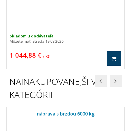
jednu nápravu
Max. nosnosť pri 40 km / h na
2 000 kg
dvojitú nápravu
Max. nosnosť pri 40 km / h na
2 700 kg
tandemovou nápravu
C
1 300 mm
Celková dĺžka
Skladom u dodávateľa
Môžete mať:
Streda 19.08.2026
priemer brzdy
200 mm
Šírka brzdy
40 mm
1 044,88 €
/ ks
Šírka štvorhranu nápravové
hriadele
NAJNAKUPOVANEJŠI V
KATEGÓRII
náprava s brzdou 6000 kg