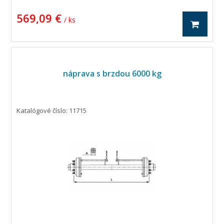
vlastnosti
Štvorhranné osi 40 až 110 mm
569,09 €
Liatinový brzdový bubon
/ ks
Počet montážnych otvorov /
5
skrutiek kolesa
Priemer závitu montážnych
M16
otvorov / skrutiek kolesa
typ ložiska
valčekové
náprava s brzdou 6000 kg
Kód typu ložiská
30206
30209
B
140 mm
Priemer kruhu
montážnych otvorov /
Katalógové číslo: 11715
skrutiek kolesa
A
94 mm
Priemer stredového
montážneho otvoru
kola
Max. nosnosť pri 25 km / h na
3 900 kg
jednu nápravu
Max. nosnosť pri 25 km / h na
3 300 kg
dvojitú nápravu
Max. nosnosť pri 25 km / h na
2 500 kg
tandemovou nápravu
Max. nosnosť pri 40 km / h na
3 200 kg