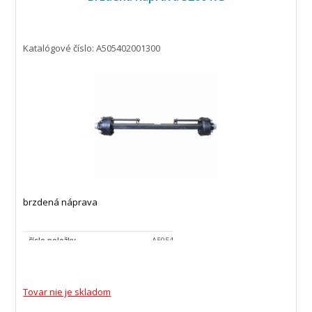
Katalógové číslo: A505402001300
brzdená náprava
číslo položky
A505402001300
jednotka
kus
popis výrobku
Brzdenej nápravy s liatinovým valcom 40
štvorhran ADR
Tovar nie je skladom
Oblasti použitia
Pre poľnohospodárske prívesy