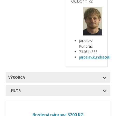
odborníka
Jaroslav
Kundráč
734644355
jaroslav.kundrac@kar
VÝROBCA
FILTR
Brzdená náprava 3200 KG