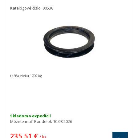
Katalógové číslo: 00530
točňa vleku 1700 kg
Skladom v expedícii
Môžete mať:
Pondelok 10.08.2026
235,51 €
/ ks