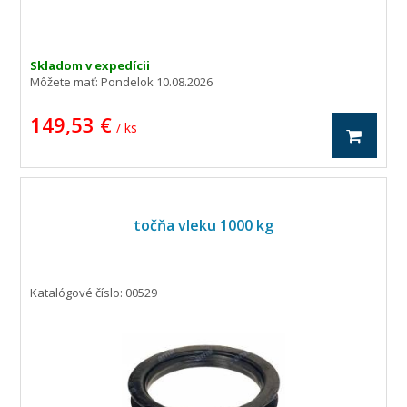
Skladom v expedícii
Môžete mať:
Pondelok 10.08.2026
149,53 €
/ ks
točňa vleku 1000 kg
Katalógové číslo: 00529