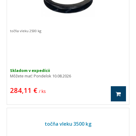
točňa vleku 2500 kg
Skladom v expedícii
Môžete mať:
Pondelok 10.08.2026
284,11 €
/ ks
točňa vleku 3500 kg