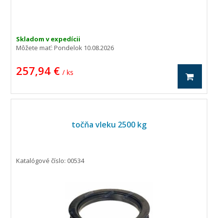
Skladom v expedícii
Môžete mať:
Pondelok 10.08.2026
257,94 €
/ ks
točňa vleku 2500 kg
Katalógové číslo: 00534