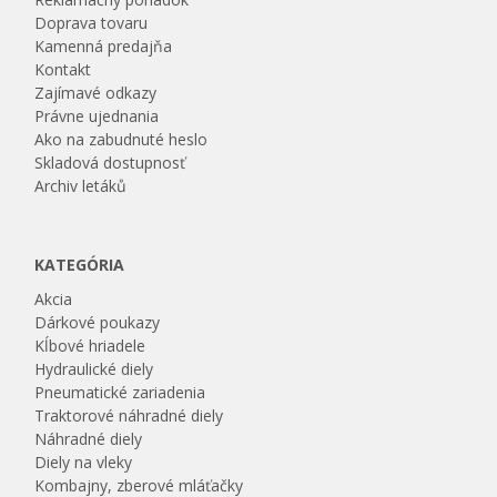
Doprava tovaru
Kamenná predajňa
Kontakt
Zajímavé odkazy
Právne ujednania
Ako na zabudnuté heslo
Skladová dostupnosť
Archiv letáků
KATEGÓRIA
Akcia
Dárkové poukazy
Kĺbové hriadele
Hydraulické diely
Pneumatické zariadenia
Traktorové náhradné diely
Náhradné diely
Diely na vleky
Kombajny, zberové mláťačky