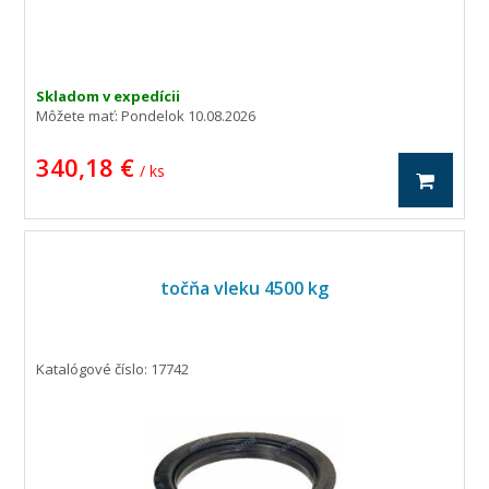
Skladom v expedícii
Môžete mať:
Pondelok 10.08.2026
340,18 €
/ ks
točňa vleku 4500 kg
Katalógové číslo: 17742