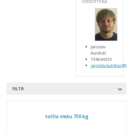
odborníka
Jaroslav
Kundráč
734644355
jaroslav.kundrac@kar
FILTR
točňa vleku 750 kg