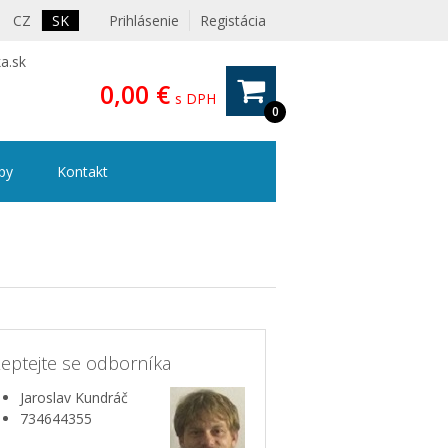
CZ
SK
Prihlásenie
Registácia
a.sk
0,00 €
s DPH
0
ipy
Kontakt
eptejte se odborníka
Jaroslav Kundráč
734644355