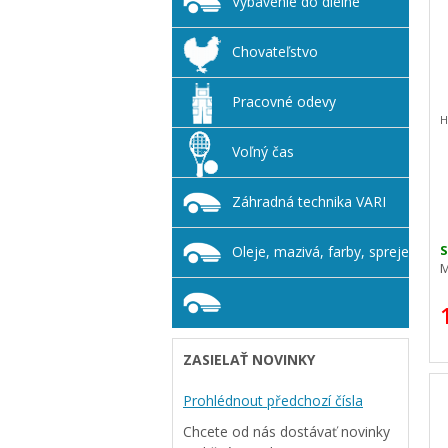
Vybavenie do dielne
Chovateľstvo
Pracovné odevy
H
Voľný čas
Záhradná technika VARI
S
Oleje, mazivá, farby, spreje
M
ZASIELAŤ NOVINKY
Prohlédnout předchozí čísla
Chcete od nás dostávať novinky