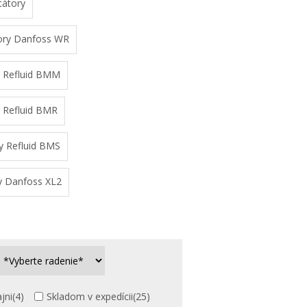
tátory
ory Danfoss WR
y Refluid BMM
 Refluid BMR
y Refluid BMS
y Danfoss XL2
jni
(4)
Skladom v expedícii
(25)