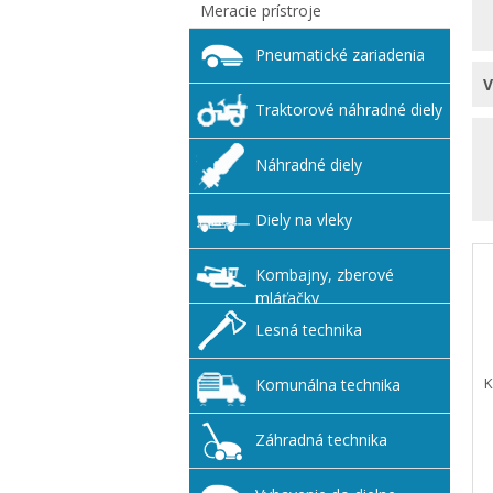
Meracie prístroje
Pneumatické zariadenia
Traktorové náhradné diely
Náhradné diely
Diely na vleky
Kombajny, zberové
mláťačky
Lesná technika
K
Komunálna technika
Záhradná technika