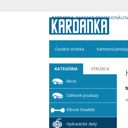
KARDANKA
PARTNER PROFESIONÁLO
Úvodná stránka
Kamenná predaj
KATEGÓRIA
VÝROBCA
Akcia
Dárkové poukazy
H
Kĺbové hriadele
Hydraulické diely