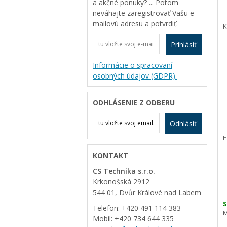
a akčné ponuky? ... Potom
neváhajte zaregistrovať Vašu e-
mailovú adresu a potvrdiť.
K
Prihlásiť
Informácie o spracovaní
osobných údajov (GDPR).
ODHLÁSENIE Z ODBERU
Odhlásiť
H
KONTAKT
CS Technika s.r.o.
Krkonošská 2912
544 01, Dvůr Králové nad Labem
S
Telefon: +420 491 114 383
M
Mobil: +420 734 644 335