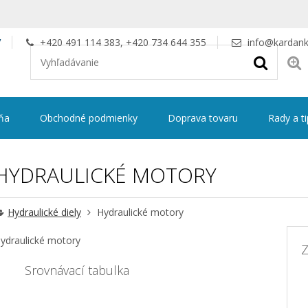
V
+420 491 114 383, +420 734 644 355
info@kardank
ňa
Obchodné podmienky
Doprava tovaru
Rady a t
HYDRAULICKÉ MOTORY
Hydraulické diely
Hydraulické motory
ydraulické motory
Z
Srovnávací tabulka