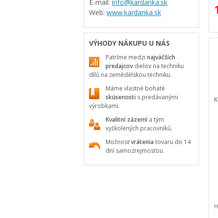
E-mail:
info@kardanka.sk
Web:
www.kardanka.sk
VÝHODY NÁKUPU U NÁS
Patríme medzi
najväčších
predajcov
dielov na techniku
dílů na zemědělskou techniku.
Máme vlastné bohaté
skúsenosti
s predávanými
K
výrobkami.
Kvalitní zázemí
a tým
vyškolených pracovníků.
Možnosť
vrátenia
tovaru do 14
dní samozrejmosťou.
H