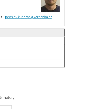
jaroslav.kundrac@kardanka.cz
ké motory