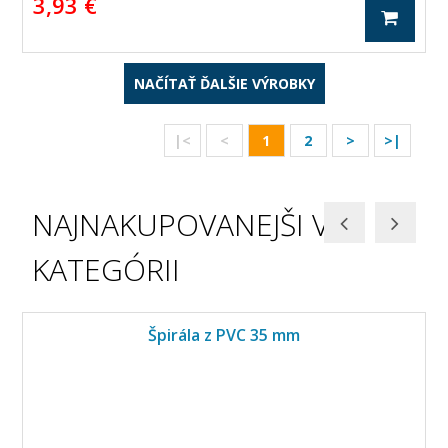
3,93 €
NAČÍTAŤ ĎALŠIE VÝROBKY
|<
<
1
2
>
>|
NAJNAKUPOVANEJŠI V
KATEGÓRII
Špirála z PVC 35 mm