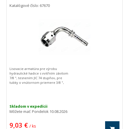
Katalógové číslo: 67670
Lisovacie armatúra pre výrobu
hydraulické hadice s vvitřním závitom
7/8 ", tesnením JIC 74 stupňov, pre
tubky o vnútornom priemere 3/8 ",
zahnutá o 90 stupňov.
Skladom v expedícii
Môžete mať:
Pondelok 10.08.2026
9,03 €
/ ks