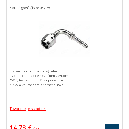
Katalógové číslo: 05278
Lisovacie armatúra pre výrobu
hydraulické hadice s vvitřním závitom 1
"5/16, tesnením JIC 74 stupňov, pre
tubky o vnútornom priemere 3/4 ",
zahnutá o 90 stupňov.
Tovar nie je skladom
14,73 €
/ ks