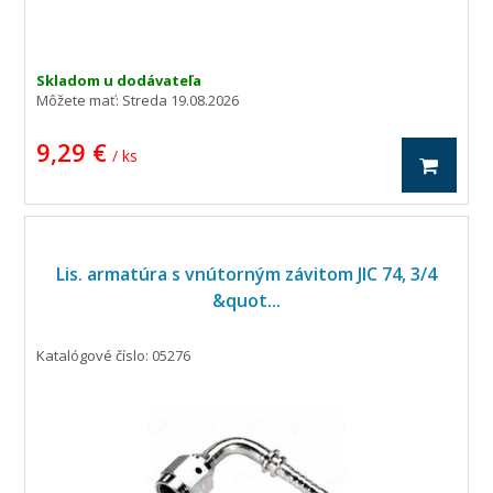
zahnutá o 90 stupňov.
Skladom u dodávateľa
Môžete mať:
Streda 19.08.2026
9,29 €
/ ks
Lis. armatúra s vnútorným závitom JIC 74, 3/4
&quot...
Katalógové číslo: 05276