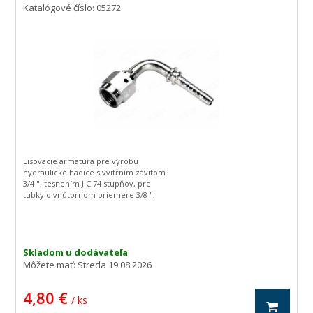
Katalógové číslo: 05272
Lisovacie armatúra pre výrobu
hydraulické hadice s vvitřním závitom
3/4 ", tesnením JIC 74 stupňov, pre
tubky o vnútornom priemere 3/8 ",
zahnutá o 90 stupňov.
Skladom u dodávateľa
Môžete mať:
Streda 19.08.2026
4,80 €
/ ks