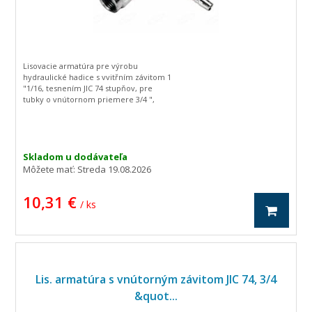
Lisovacie armatúra pre výrobu
hydraulické hadice s vvitřním závitom 1
"1/16, tesnením JIC 74 stupňov, pre
tubky o vnútornom priemere 3/4 ",
zahnutá o 90 stupňov.
Skladom u dodávateľa
Môžete mať:
Streda 19.08.2026
10,31 €
/ ks
Lis. armatúra s vnútorným závitom JIC 74, 3/4
&quot...