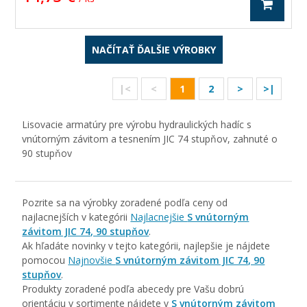
NAČÍTAŤ ĎALŠIE VÝROBKY
|<
<
1
2
>
>|
Lisovacie armatúry pre výrobu hydraulických hadíc s
vnútorným závitom a tesnením JIC 74 stupňov, zahnuté o
90 stupňov
Pozrite sa na výrobky zoradené podľa ceny od
najlacnejších v kategórii
Najlacnejšie
S vnútorným
závitom JIC 74, 90 stupňov
.
Ak hľadáte novinky v tejto kategórii, najlepšie je nájdete
pomocou
Najnovšie
S vnútorným závitom JIC 74, 90
stupňov
.
Produkty zoradené podľa abecedy pre Vašu dobrú
orientáciu v sortimente nájdete v
S vnútorným závitom