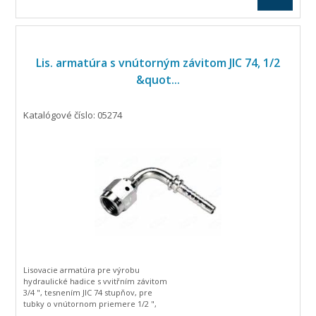
Lis. armatúra s vnútorným závitom JIC 74, 1/2
&quot...
Katalógové číslo: 05274
Lisovacie armatúra pre výrobu
hydraulické hadice s vvitřním závitom
3/4 ", tesnením JIC 74 stupňov, pre
tubky o vnútornom priemere 1/2 ",
zahnutá o 90 stupňov.