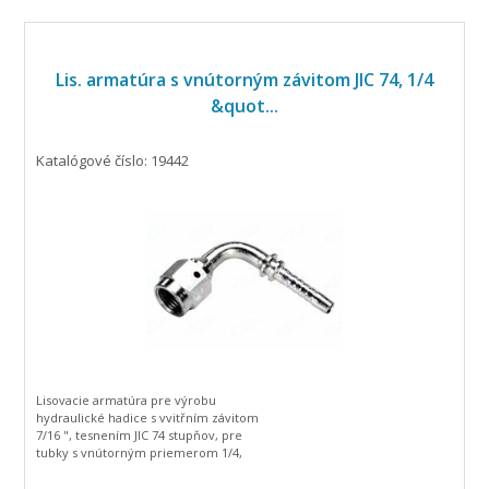
Lis. armatúra s vnútorným závitom JIC 74, 1/4
&quot...
Katalógové číslo: 19442
Lisovacie armatúra pre výrobu
hydraulické hadice s vvitřním závitom
7/16 ", tesnením JIC 74 stupňov, pre
tubky s vnútorným priemerom 1/4,
zahnutá o 90 stupňov.