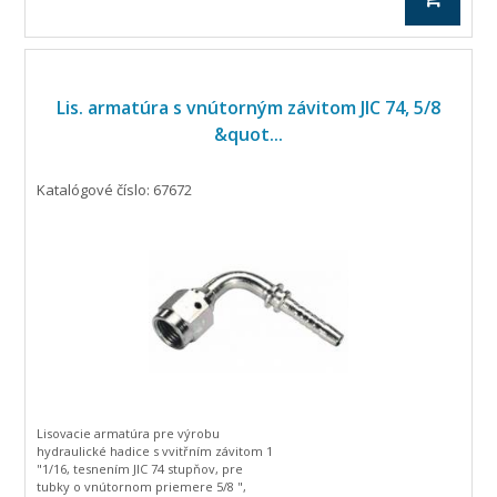
Lis. armatúra s vnútorným závitom JIC 74, 5/8
&quot...
Katalógové číslo: 67672
Lisovacie armatúra pre výrobu
hydraulické hadice s vvitřním závitom 1
"1/16, tesnením JIC 74 stupňov, pre
tubky o vnútornom priemere 5/8 ",