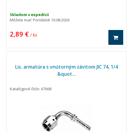
Skladom v expedícii
Môžete mať:
Pondelok 10.08.2026
2,89 €
/ ks
Lis. armatúra s vnútorným závitom JIC 74, 1/4
&quot...
Katalógové číslo: 67668