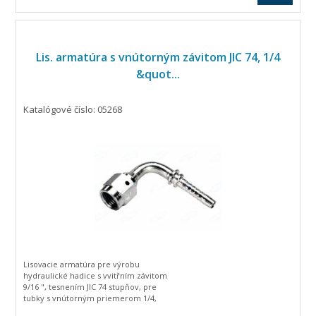
Lis. armatúra s vnútorným závitom JIC 74, 1/4
&quot...
Katalógové číslo: 05268
Lisovacie armatúra pre výrobu
hydraulické hadice s vvitřním závitom
9/16 ", tesnením JIC 74 stupňov, pre
tubky s vnútorným priemerom 1/4,
zahnutá o 90 stupňov.