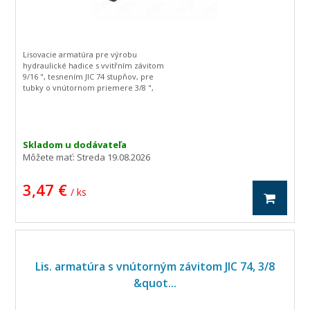
Lisovacie armatúra pre výrobu
hydraulické hadice s vvitřním závitom
9/16 ", tesnením JIC 74 stupňov, pre
tubky o vnútornom priemere 3/8 ",
zahnutá o 90 stupňov.
Skladom u dodávateľa
Môžete mať:
Streda 19.08.2026
3,47 €
/ ks
Lis. armatúra s vnútorným závitom JIC 74, 3/8
&quot...