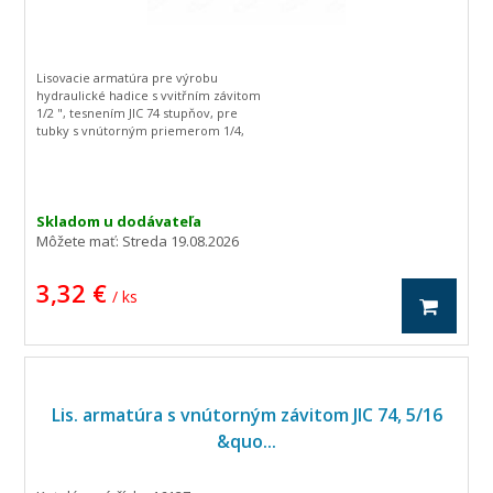
Lisovacie armatúra pre výrobu
hydraulické hadice s vvitřním závitom
1/2 ", tesnením JIC 74 stupňov, pre
tubky s vnútorným priemerom 1/4,
zahnutá o 90 stupňov.
Skladom u dodávateľa
Môžete mať:
Streda 19.08.2026
3,32 €
/ ks
Lis. armatúra s vnútorným závitom JIC 74, 5/16
&quo...