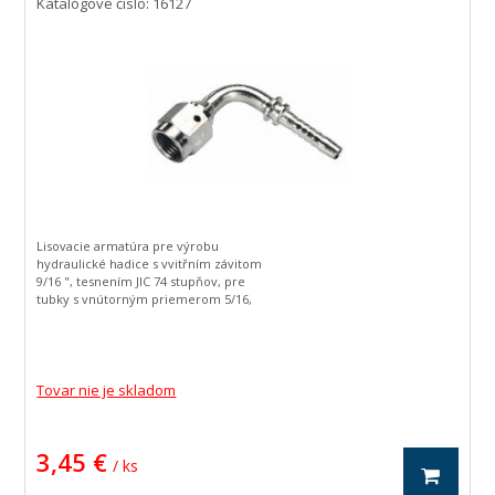
Katalógové číslo: 16127
Lisovacie armatúra pre výrobu
hydraulické hadice s vvitřním závitom
9/16 ", tesnením JIC 74 stupňov, pre
tubky s vnútorným priemerom 5/16,
zahnutá o 90 stupňov.
Tovar nie je skladom
3,45 €
/ ks