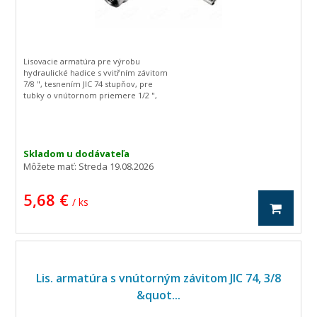
Lisovacie armatúra pre výrobu
hydraulické hadice s vvitřním závitom
7/8 ", tesnením JIC 74 stupňov, pre
tubky o vnútornom priemere 1/2 ",
zahnutá o 90 stupňov.
Skladom u dodávateľa
Môžete mať:
Streda 19.08.2026
5,68 €
/ ks
Lis. armatúra s vnútorným závitom JIC 74, 3/8
&quot...