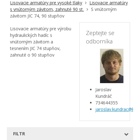
Lisovacie armatúry pre vysoké tlaky
Lisovacie armatúry
s vnútorným závitom, zahnuté 90 st.
S vnútorným
závitom JIC 74, 90 stupňov
Lisovacie armatúry pre výrobu
Zeptejte se
hydraulických hadíc s
odborníka
vnútorným závitom a
tesnením JIC 74 stupňov,
zahnuté o 90 stupňov
Jaroslav
Kundráč
734644355
jaroslav.kundrac@kar
FILTR