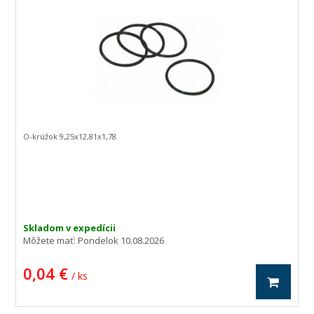
O-krúžok 9,25x12,81x1,78
Skladom v expedícii
Môžete mať:
Pondelok 10.08.2026
0,04 €
/ ks