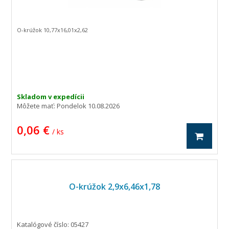
O-krúžok 10,77x16,01x2,62
Skladom v expedícii
Môžete mať:
Pondelok 10.08.2026
0,06 €
/ ks
O-krúžok 2,9x6,46x1,78
Katalógové číslo: 05427