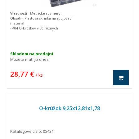
Vlastnosti
- Metrické rozmery
Obsah
- Plastová skrinka na spojovací
materiál
- 404 O-krúžkov v 30 rôznych
rozmeroch
jednotka kus
Zosilnený (SH) (°) 70
Materiál Nitrilkaučuk (NBR)
Skladom na predajni
Môžete mať:
již dnes
28,77 €
/ ks
O-krúžok 9,25x12,81x1,78
Katalógové číslo: 05431