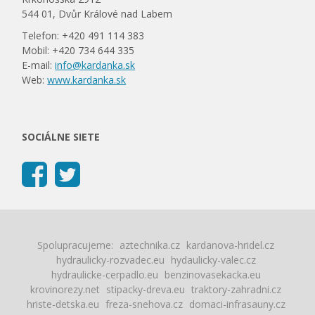
544 01, Dvůr Králové nad Labem
Telefon: +420 491 114 383
Mobil: +420 734 644 335
E-mail:
info@kardanka.sk
Web:
www.kardanka.sk
SOCIÁLNE SIETE
Spolupracujeme:
aztechnika.cz
kardanova-hridel.cz
hydraulicky-rozvadec.eu
hydaulicky-valec.cz
hydraulicke-cerpadlo.eu
benzinovasekacka.eu
krovinorezy.net
stipacky-dreva.eu
traktory-zahradni.cz
hriste-detska.eu
freza-snehova.cz
domaci-infrasauny.cz