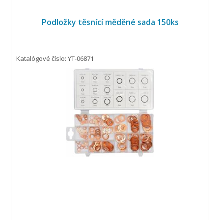
podložky
tloušťky
1,5
mm
rozměru
8 x 14 mm - 24 x 29
Podložky těsnící měděné sada 150ks
mm
podložky
tloušťky
2 mm
rozměru
14
x 20 mm - 28 x 36 mm
Katalógové číslo: YT-06871