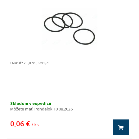
O-krúžok 6,07x9,63x1,78
Skladom v expedícii
Môžete mať:
Pondelok 10.08.2026
0,06 €
/ ks