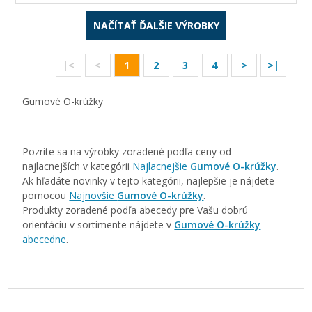
NAČÍTAŤ ĎALŠIE VÝROBKY
|<
<
1
2
3
4
>
>|
Gumové O-krúžky
Pozrite sa na výrobky zoradené podľa ceny od
najlacnejších v kategórii
Najlacnejšie
Gumové O-krúžky
.
Ak hľadáte novinky v tejto kategórii, najlepšie je nájdete
pomocou
Najnovšie
Gumové O-krúžky
.
Produkty zoradené podľa abecedy pre Vašu dobrú
orientáciu v sortimente nájdete v
Gumové O-krúžky
abecedne
.