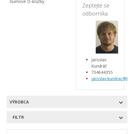
Gumové O-krúžky
Zeptejte se
odborníka
Jaroslav
Kundráč
734644355
jaroslav.kundrac@kar
VÝROBCA
FILTR