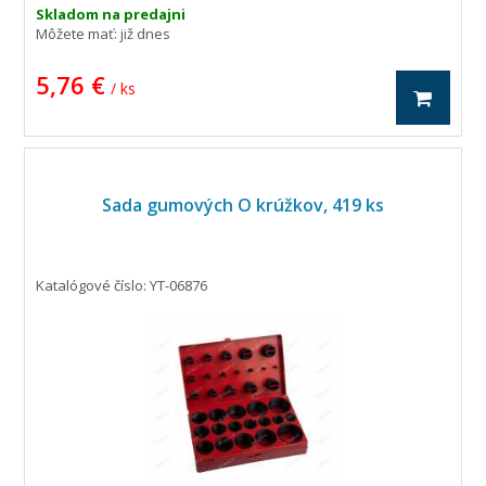
Skladom na predajni
Môžete mať:
již dnes
5,76 €
/ ks
Sada gumových O krúžkov, 419 ks
Katalógové číslo: YT-06876