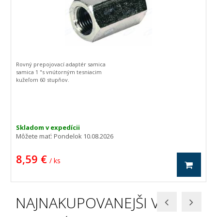
Rovný prepojovací adaptér samica
samica 1 "s vnútorným tesniacim
kužeľom 60 stupňov.
Skladom v expedícii
Môžete mať:
Pondelok 10.08.2026
8,59 €
/ ks
NAJNAKUPOVANEJŠI V