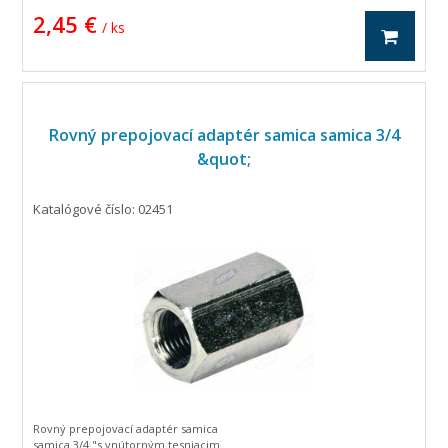
2,45 €
/ ks
Rovný prepojovací adaptér samica samica 3/4
&quot;
Katalógové číslo: 02451
Rovný prepojovací adaptér samica
samica 3/4 "s vnútorným tesniacim