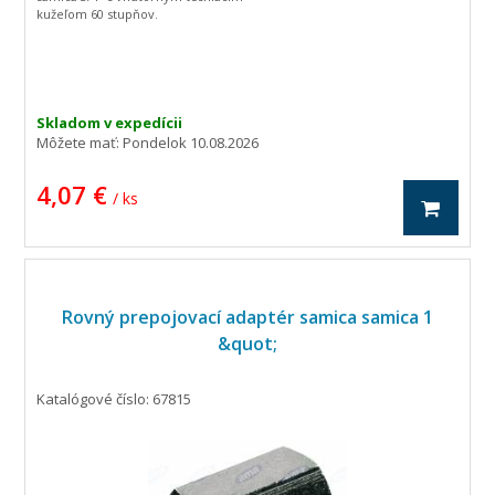
kužeľom 60 stupňov.
Skladom v expedícii
Môžete mať:
Pondelok 10.08.2026
4,07 €
/ ks
Rovný prepojovací adaptér samica samica 1
&quot;
Katalógové číslo: 67815