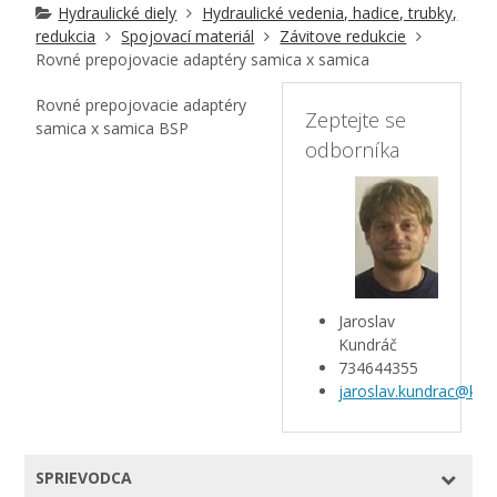
Hydraulické diely
Hydraulické vedenia, hadice, trubky,
redukcia
Spojovací materiál
Závitove redukcie
Rovné prepojovacie adaptéry samica x samica
Rovné prepojovacie adaptéry
Zeptejte se
samica x samica BSP
odborníka
Jaroslav
Kundráč
734644355
jaroslav.kundrac@kar
SPRIEVODCA