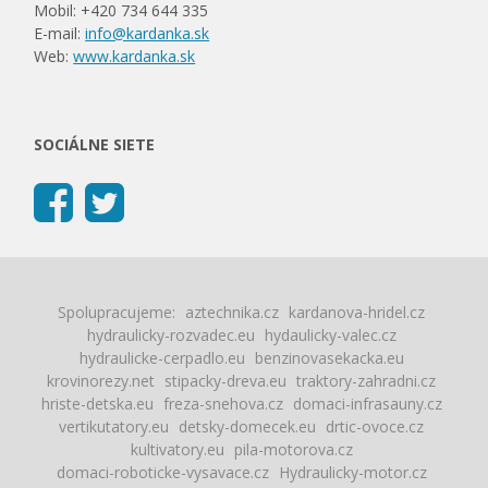
Mobil: +420 734 644 335
E-mail:
info@kardanka.sk
Web:
www.kardanka.sk
SOCIÁLNE SIETE
Spolupracujeme:
aztechnika.cz
kardanova-hridel.cz
hydraulicky-rozvadec.eu
hydaulicky-valec.cz
hydraulicke-cerpadlo.eu
benzinovasekacka.eu
krovinorezy.net
stipacky-dreva.eu
traktory-zahradni.cz
hriste-detska.eu
freza-snehova.cz
domaci-infrasauny.cz
vertikutatory.eu
detsky-domecek.eu
drtic-ovoce.cz
kultivatory.eu
pila-motorova.cz
domaci-roboticke-vysavace.cz
Hydraulicky-motor.cz