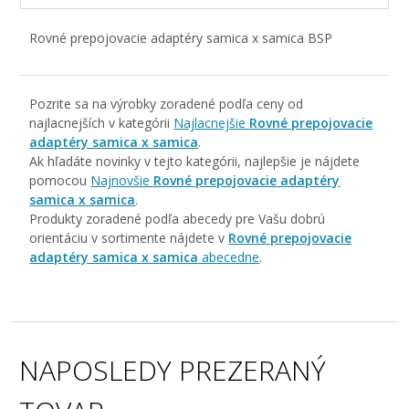
Rovné prepojovacie adaptéry samica x samica BSP
Pozrite sa na výrobky zoradené podľa ceny od
najlacnejších v kategórii
Najlacnejšie
Rovné prepojovacie
adaptéry samica x samica
.
Ak hľadáte novinky v tejto kategórii, najlepšie je nájdete
pomocou
Najnovšie
Rovné prepojovacie adaptéry
samica x samica
.
Produkty zoradené podľa abecedy pre Vašu dobrú
orientáciu v sortimente nájdete v
Rovné prepojovacie
adaptéry samica x samica
abecedne
.
NAPOSLEDY PREZERANÝ