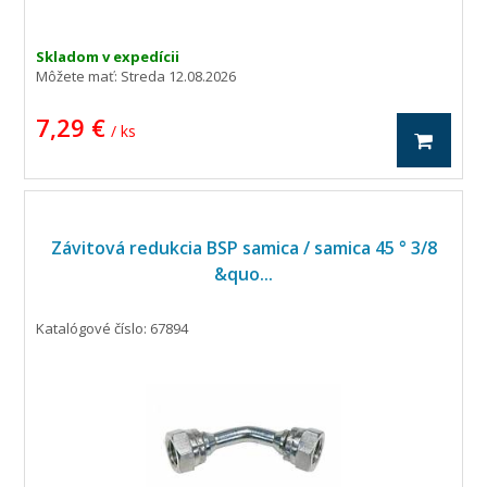
Skladom v expedícii
Môžete mať:
Streda 12.08.2026
7,29 €
/ ks
Závitová redukcia BSP samica / samica 45 ° 3/8
&quo...
Katalógové číslo: 67894