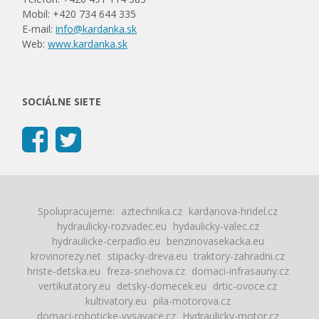
Mobil: +420 734 644 335
E-mail:
info@kardanka.sk
Web:
www.kardanka.sk
SOCIÁLNE SIETE
Spolupracujeme:
aztechnika.cz
kardanova-hridel.cz
hydraulicky-rozvadec.eu
hydaulicky-valec.cz
hydraulicke-cerpadlo.eu
benzinovasekacka.eu
krovinorezy.net
stipacky-dreva.eu
traktory-zahradni.cz
hriste-detska.eu
freza-snehova.cz
domaci-infrasauny.cz
vertikutatory.eu
detsky-domecek.eu
drtic-ovoce.cz
kultivatory.eu
pila-motorova.cz
domaci-roboticke-vysavace.cz
Hydraulicky-motor.cz