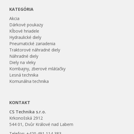
KATEGÓRIA
Akcia
Dárkové poukazy
Kĺbové hriadele
Hydraulické diely
Pneumatické zariadenia
Traktorové náhradné diely
Náhradné diely
Diely na vleky
Kombajny, zberové mláťačky
Lesná technika
Komunálna technika
KONTAKT
CS Technika s.r.o.
Krkonošská 2912
544 01, Dvůr Králové nad Labem
Telefon: +420 491 114 383