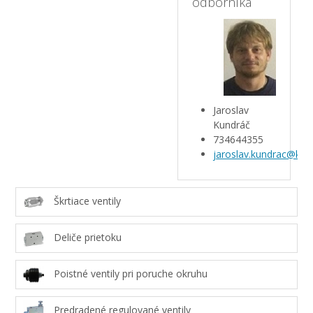
odborníka
Jaroslav
Kundráč
734644355
jaroslav.kundrac@kar
Škrtiace ventily
Deliče prietoku
Poistné ventily pri poruche okruhu
Predradené regulované ventily