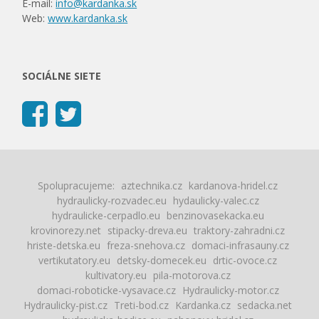
E-mail:
info@kardanka.sk
Web:
www.kardanka.sk
SOCIÁLNE SIETE
Spolupracujeme:
aztechnika.cz
kardanova-hridel.cz
hydraulicky-rozvadec.eu
hydaulicky-valec.cz
hydraulicke-cerpadlo.eu
benzinovasekacka.eu
krovinorezy.net
stipacky-dreva.eu
traktory-zahradni.cz
hriste-detska.eu
freza-snehova.cz
domaci-infrasauny.cz
vertikutatory.eu
detsky-domecek.eu
drtic-ovoce.cz
kultivatory.eu
pila-motorova.cz
domaci-roboticke-vysavace.cz
Hydraulicky-motor.cz
Hydraulicky-pist.cz
Treti-bod.cz
Kardanka.cz
sedacka.net