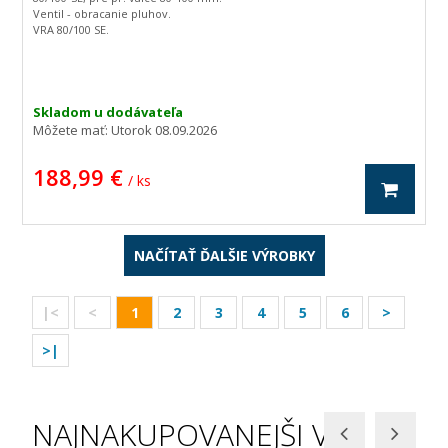
Ventil - obracanie pluhov.
VRA 80/100 SE.
Skladom u dodávateľa
Môžete mať:
Utorok 08.09.2026
188,99 €
/ ks
NAČÍTAŤ ĎALŠIE VÝROBKY
|<
<
1
2
3
4
5
6
>
>|
NAJNAKUPOVANEJŠI V