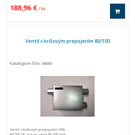
188,96 €
/ ks
Ventil s krížovým prepojením 80/100
Katalógové číslo: 04660
Ventil s krížovým prepojením VRA-
80/100-SE, pre pr. valce 80-100 mm.