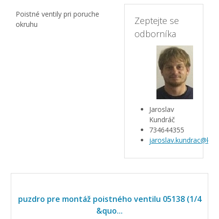
Poistné ventily pri poruche
Zeptejte se
okruhu
odborníka
Jaroslav
Kundráč
734644355
jaroslav.kundrac@kar
puzdro pre montáž poistného ventilu 05138 (1/4
&quo...