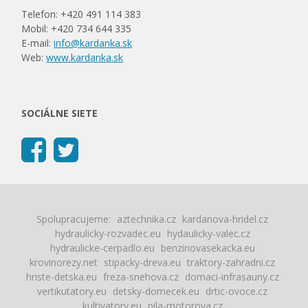
Telefon: +420 491 114 383
Mobil: +420 734 644 335
E-mail:
info@kardanka.sk
Web:
www.kardanka.sk
SOCIÁLNE SIETE
Spolupracujeme:
aztechnika.cz
kardanova-hridel.cz
hydraulicky-rozvadec.eu
hydaulicky-valec.cz
hydraulicke-cerpadlo.eu
benzinovasekacka.eu
krovinorezy.net
stipacky-dreva.eu
traktory-zahradni.cz
hriste-detska.eu
freza-snehova.cz
domaci-infrasauny.cz
vertikutatory.eu
detsky-domecek.eu
drtic-ovoce.cz
kultivatory.eu
pila-motorova.cz