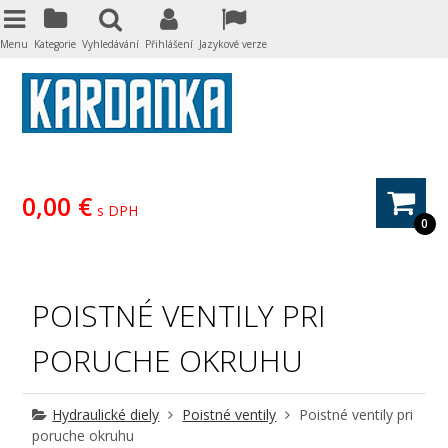
Menu
Kategorie
Vyhledávání
Přihlášení
Jazykové verze
0,00 €
s DPH
0
POISTNÉ VENTILY PRI
PORUCHE OKRUHU
Hydraulické diely
Poistné ventily
Poistné ventily pri
poruche okruhu