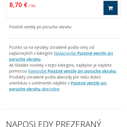
8,70 €
/ ks
Poistné ventily pri poruche okruhu
Pozrite sa na výrobky zoradené podľa ceny od
najlacnejších v kategórii
Najlacnejšie
Poistné ventily pri
poruche okruhu
.
Ak hľadáte novinky v tejto kategórii, najlepšie je nájdete
pomocou
Najnovšie
Poistné ventily pri poruche okruhu
.
Produkty zoradené podľa abecedy pre Vašu dobrú
orientáciu v sortimente nájdete v
Poistné ventily pri
poruche okruhu
abecedne
.
NAPOSLEDY PREZERANÝ