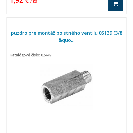
1,92 €
/ ks
puzdro pre montáž poistného ventilu 05139 (3/8
&quo...
Katalógové číslo: 02449