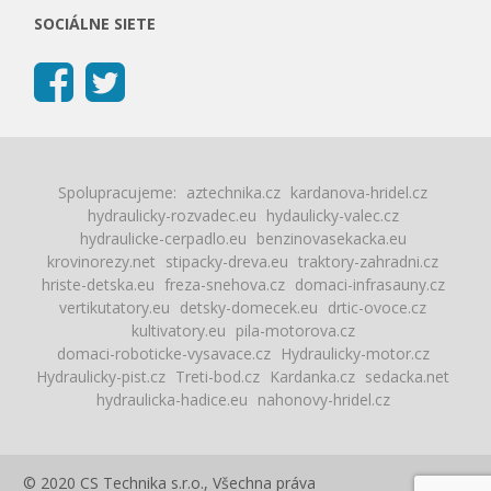
SOCIÁLNE SIETE
Spolupracujeme:
aztechnika.cz
kardanova-hridel.cz
hydraulicky-rozvadec.eu
hydaulicky-valec.cz
hydraulicke-cerpadlo.eu
benzinovasekacka.eu
krovinorezy.net
stipacky-dreva.eu
traktory-zahradni.cz
hriste-detska.eu
freza-snehova.cz
domaci-infrasauny.cz
vertikutatory.eu
detsky-domecek.eu
drtic-ovoce.cz
kultivatory.eu
pila-motorova.cz
domaci-roboticke-vysavace.cz
Hydraulicky-motor.cz
Hydraulicky-pist.cz
Treti-bod.cz
Kardanka.cz
sedacka.net
hydraulicka-hadice.eu
nahonovy-hridel.cz
© 2020 CS Technika s.r.o., Všechna práva