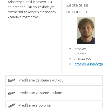
Adaptéry a príslušenstvo. Tu
Zeptejte se
nájdete tabuľku so základnými
odborníka
rozmermi zakončenie náhonov
- tabuľka rozmerov.
Jaroslav
Kundráč
734644355
jaroslav.kundrac@kar
Predĺženie zaistené skrutkou
Predĺženie zaistené kolíkom
Predĺženie s otvorom