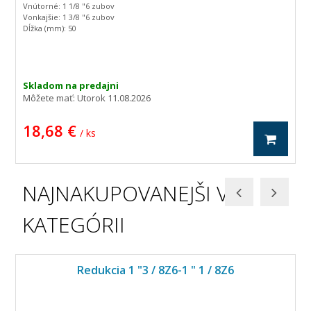
Vnútorné: 1 1/8 "6 zubov
Vonkajšie: 1 3/8 "6 zubov
Dĺžka (mm): 50
Hmotnosť: 99 g
Skladom na predajni
Môžete mať:
Utorok 11.08.2026
18,68 €
/ ks
NAJNAKUPOVANEJŠI V
KATEGÓRII
Redukcia 1 "3 / 8Z6-1 " 1 / 8Z6