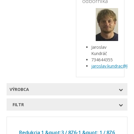
odborníka
Jaroslav
Kundráč
734644355
jaroslav.kundrac@kar
VÝROBCA
FILTR
Redukcia 1 &quot;3 / 8Z6-1 &quot; 1 / 8Z6