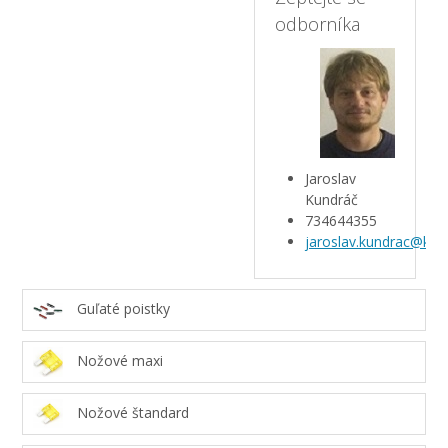
odborníka
Jaroslav
Kundráč
734644355
jaroslav.kundrac@kar
Guľaté poistky
Nožové maxi
Nožové štandard