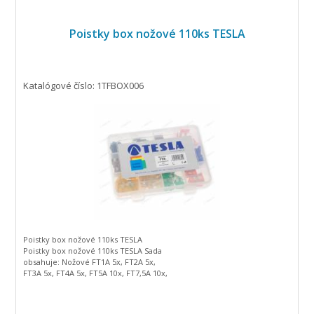
Poistky box nožové 110ks TESLA
Katalógové číslo: 1TFBOX006
Poistky box nožové 110ks TESLA
Poistky box nožové 110ks TESLA Sada
obsahuje: Nožové FT1A 5x, FT2A 5x,
FT3A 5x, FT4A 5x, FT5A 10x, FT7,5A 10x,
FT10 15x, FT15 15x, FT20 15x, FT25A 10x,
FT30 10x, FT40 5x.