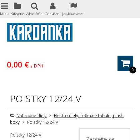
Menu
Kategorie
Vyhledávání
Přihlášení
Jazykové verze
0,00 €
s DPH
0
POISTKY 12/24 V
Náhradné diely
Elektro diely, reflexné tabule, plast.
boxy
Poistky 12/24 V
Poistky 12/24 V
Zeptejte se