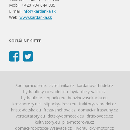
Mobil: +420 734 644 335
E-mail:
info@kardanka.sk
Web:
www.kardanka.sk
SOCIÁLNE SIETE
Spolupracujeme:
aztechnika.cz
kardanova-hridel.cz
hydraulicky-rozvadec.eu
hydaulicky-valec.cz
hydraulicke-cerpadlo.eu
benzinovasekacka.eu
krovinorezy.net
stipacky-dreva.eu
traktory-zahradni.cz
hriste-detska.eu
freza-snehova.cz
domaci-infrasauny.cz
vertikutatory.eu
detsky-domecek.eu
drtic-ovoce.cz
kultivatory.eu
pila-motorova.cz
domaci-roboticke-vysavace.cz
Hydraulicky-motor.cz