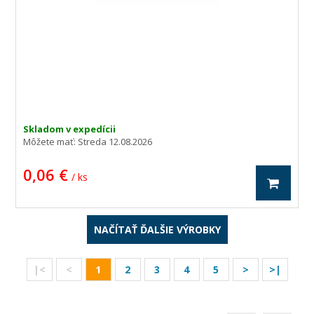
Skladom v expedícii
Môžete mať:
Streda 12.08.2026
0,06 €
/ ks
NAČÍTAŤ ĎALŠIE VÝROBKY
|<
<
1
2
3
4
5
>
>|