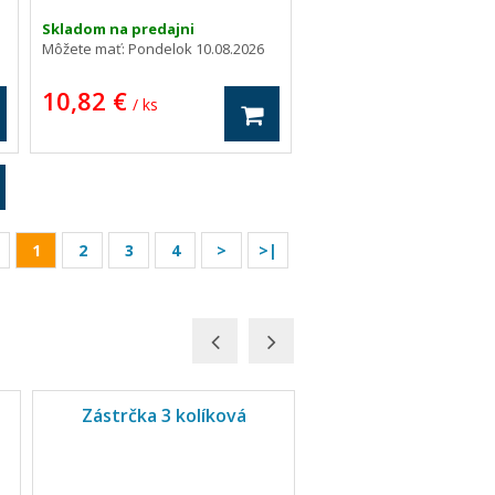
Skladom na predajni
Môžete mať:
Pondelok 10.08.2026
10,82 €
/ ks
1
2
3
4
>
>|
Zástrčka 3 kolíková
Zástrčka 3 pólová - 
krytkou