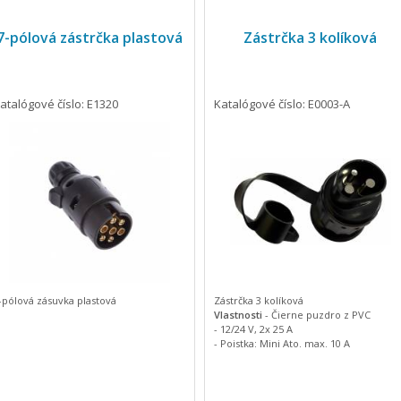
7-pólová zástrčka plastová
Zástrčka 3 kolíková
atalógové číslo: E1320
Katalógové číslo: E0003-A
-pólová zásuvka plastová
Zástrčka 3 kolíková
Vlastnosti
- Čierne puzdro z PVC
- 12/24 V, 2x 25 A
- Poistka: Mini Ato. max. 10 A
jednotka kus