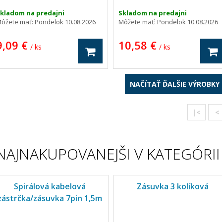
kladom na predajni
Skladom na predajni
ôžete mať:
Pondelok 10.08.2026
Môžete mať:
Pondelok 10.08.2026
9,09 €
10,58 €
/ ks
/ ks
NAČÍTAŤ ĎALŠIE VÝROBKY
|<
<
NAJNAKUPOVANEJŠI V KATEGÓRII
Spirálová kabelová
Zásuvka 3 kolíková
zástrčka/zásuvka 7pin 1,5m