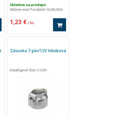
- Montážny priemer: 30 mm
Skladom na predajni
- S plochou zástrčkovou prípojkou
Môžete mať:
Pondelok 10.08.2026
jednotka kus
Napätie (V)
6/24
1,23 €
Kapacita (A)
16
/ ks
á
Zásuvka 7-pin/12V hliníková
Katalógové číslo: E1230