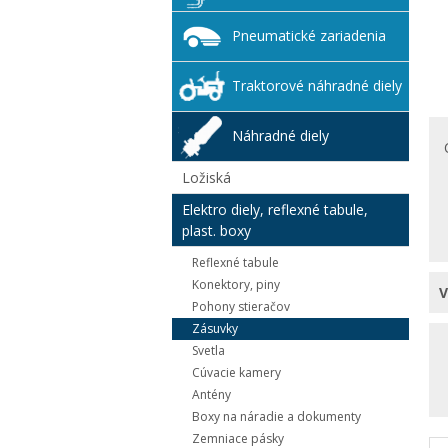
Pneumatické zariadenia
Traktorové náhradné diely
Náhradné diely
Ložiská
Elektro diely, reflexné tabule,
plast. boxy
Reflexné tabule
Konektory, piny
Pohony stieračov
Zásuvky
Svetla
Cúvacie kamery
Antény
Boxy na náradie a dokumenty
Zemniace pásky