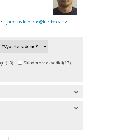
jaroslav.kundrac@kardanka.cz
jni
(18)
Skladom v expedícii
(17)