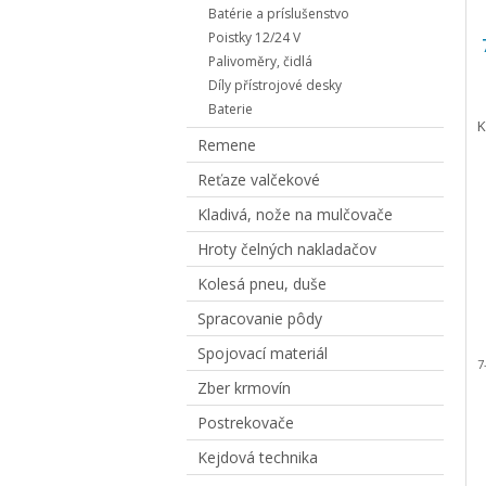
Batérie a príslušenstvo
Poistky 12/24 V
Palivoměry, čidlá
Díly přístrojové desky
Baterie
K
Remene
Reťaze valčekové
Kladivá, nože na mulčovače
Hroty čelných nakladačov
Kolesá pneu, duše
Spracovanie pôdy
Spojovací materiál
7
Zber krmovín
Postrekovače
Kejdová technika