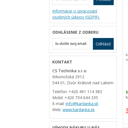
Informácie o spracovaní
osobných údajov (GDPR).
ODHLÁSENIE Z ODBERU
Odhlásiť
K
u
KONTAKT
CS Technika s.r.o.
Krkonošská 2912
544 01, Dvůr Králové nad Labem
Telefon: +420 491 114 383
S
M
Mobil: +420 734 644 335
E-mail:
info@kardanka.sk
Web:
www.kardanka.sk
VÝHODY NÁKUPU U NÁS