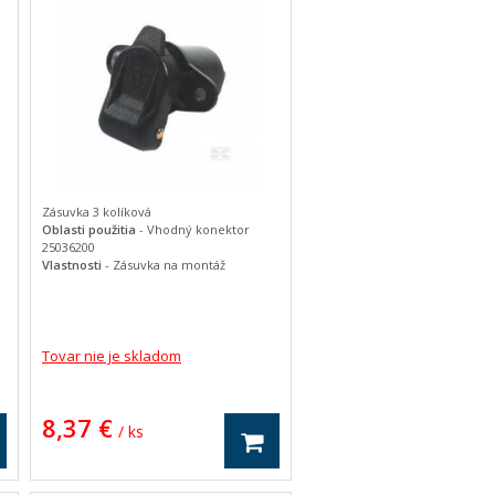
Zásuvka 3 kolíková
Oblasti použitia
- Vhodný konektor
25036200
Vlastnosti
- Zásuvka na montáž
- Puzdro z čierneho plastu
- 2 otvory 5,5 mm pre upevňovacie
skrutky
- Rozstup otvorov: 46 mm
- Montážny priemer: 30 mm
Tovar nie je skladom
- S plochou zástrčkovou prípojkou
jednotka kus
Napätie (V)
6/24
8,37 €
Kapacita (A)
16
/ ks