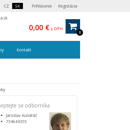
CZ
SK
Prihlásenie
Registácia
a.sk
0,00 €
s DPH
0
ipy
Kontakt
vky
eptejte se odborníka
Jaroslav Kundráč
734644355