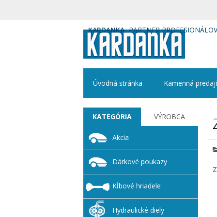
KARDANKA
PARTNER PROFESIONÁLO
Úvodná stránka
Kamenná predaj
KATEGÓRIA
VÝROBCA
Akcia
Dárkové poukazy
Z
Kĺbové hriadele
Hydraulické diely