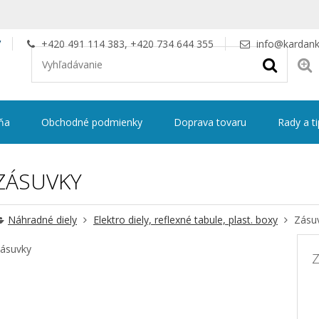
V
+420 491 114 383, +420 734 644 355
info@kardank
ňa
Obchodné podmienky
Doprava tovaru
Rady a t
ZÁSUVKY
Náhradné diely
Elektro diely, reflexné tabule, plast. boxy
Zásu
ásuvky
Z