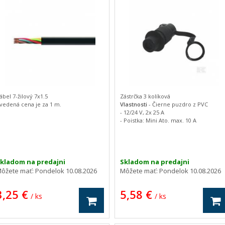
ábel 7-žilový 7x1.5
Zástrčka 3 kolíková
vedená cena je za 1 m.
Vlastnosti
- Čierne puzdro z PVC
- 12/24 V, 2x 25 A
- Poistka: Mini Ato. max. 10 A
jednotka kus
Napätie (V)
12/24
Kapacita (A)
2x25, 1x5
Prierezy (mm2)
1,5 / 2,5
kladom na predajni
Skladom na predajni
ôžete mať:
Pondelok 10.08.2026
Môžete mať:
Pondelok 10.08.2026
3,25 €
5,58 €
/ ks
/ ks