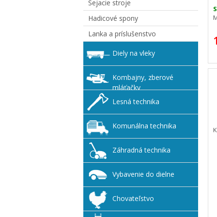
Sejacie stroje
S
M
Hadicové spony
Lanka a príslušenstvo
Diely na vleky
Kombajny, zberové
mláťačky
Lesná technika
Komunálna technika
K
Záhradná technika
Vybavenie do dielne
Chovateľstvo