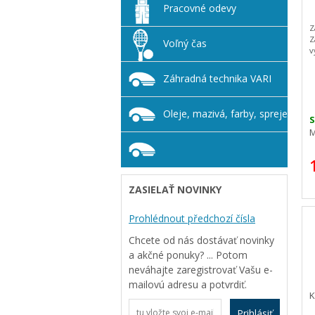
Pracovné odevy
Z
Z
Voľný čas
v
Záhradná technika VARI
Oleje, mazivá, farby, spreje
S
M
ZASIELAŤ NOVINKY
Prohlédnout předchozí čísla
Chcete od nás dostávať novinky
a akčné ponuky? ... Potom
neváhajte zaregistrovať Vašu e-
mailovú adresu a potvrdiť.
K
Prihlásiť