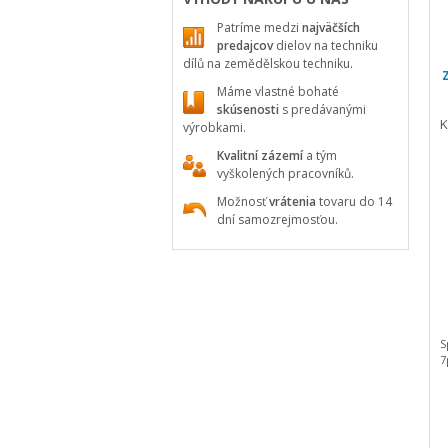
Patríme medzi
najväčších
predajcov
dielov na techniku
dílů na zemědělskou techniku.
Máme vlastné bohaté
skúsenosti
s predávanými
K
výrobkami.
Kvalitní zázemí
a tým
vyškolených pracovníků.
Možnosť
vrátenia
tovaru do 14
dní samozrejmosťou.
S
7