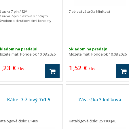
ásuvka 7-pin / 12V
7-pólová zástrčka hliníková
ásuvka 7-pin plastová s bočným
ývodom a skrutkovacími kontakty
kladom na predajni
Skladom na predajni
ôžete mať:
Pondelok 10.08.2026
Môžete mať:
Pondelok 10.08.2026
1,23 €
1,52 €
/ ks
/ ks
Kábel 7-žilový 7x1.5
Zástrčka 3 kolíková
atalógové číslo: E1409
Katalógové číslo: 251100JAE