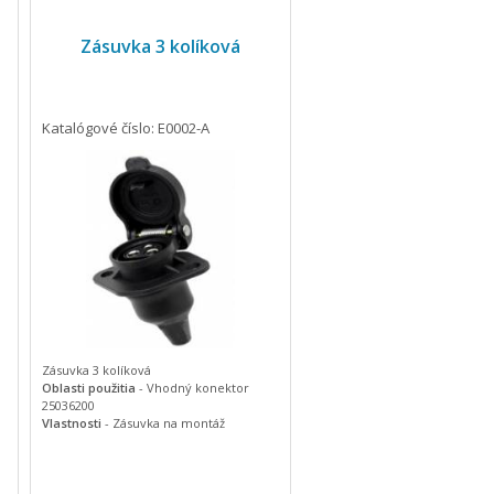
Zásuvka 3 kolíková
Katalógové číslo: E0002-A
Zásuvka 3 kolíková
Oblasti použitia
- Vhodný konektor
25036200
Vlastnosti
- Zásuvka na montáž
- Puzdro z čierneho plastu
- 2 otvory 5,5 mm pre upevňovacie
skrutky
- Rozstup otvorov: 46 mm