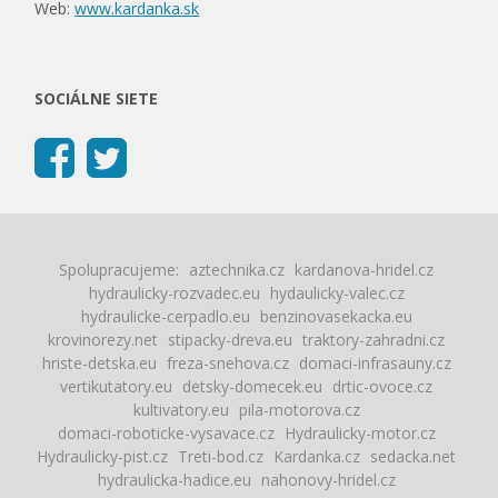
Web:
www.kardanka.sk
SOCIÁLNE SIETE
Spolupracujeme:
aztechnika.cz
kardanova-hridel.cz
hydraulicky-rozvadec.eu
hydaulicky-valec.cz
hydraulicke-cerpadlo.eu
benzinovasekacka.eu
krovinorezy.net
stipacky-dreva.eu
traktory-zahradni.cz
hriste-detska.eu
freza-snehova.cz
domaci-infrasauny.cz
vertikutatory.eu
detsky-domecek.eu
drtic-ovoce.cz
kultivatory.eu
pila-motorova.cz
domaci-roboticke-vysavace.cz
Hydraulicky-motor.cz
Hydraulicky-pist.cz
Treti-bod.cz
Kardanka.cz
sedacka.net
hydraulicka-hadice.eu
nahonovy-hridel.cz