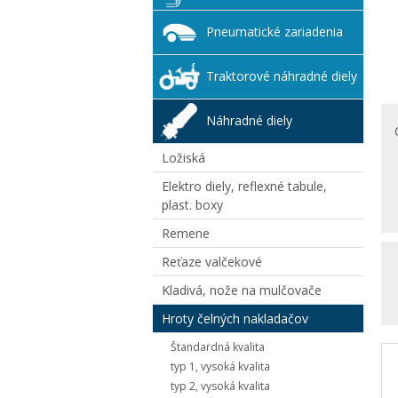
Pneumatické zariadenia
Traktorové náhradné diely
Náhradné diely
Ložiská
Elektro diely, reflexné tabule,
plast. boxy
Remene
Reťaze valčekové
Kladivá, nože na mulčovače
Hroty čelných nakladačov
Štandardná kvalita
typ 1, vysoká kvalita
typ 2, vysoká kvalita