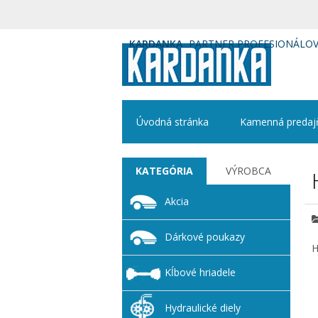
KARDANKA
PARTNER PROFESIONÁLO
Úvodná stránka
Kamenná predaj
KATEGÓRIA
VÝROBCA
Akcia
Dárkové poukazy
H
Kĺbové hriadele
Hydraulické diely