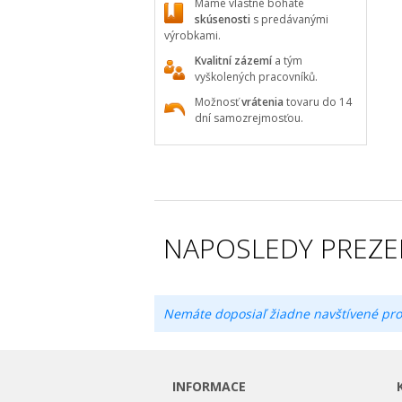
Máme vlastné bohaté
skúsenosti
s predávanými
výrobkami.
Kvalitní zázemí
a tým
vyškolených pracovníků.
Možnosť
vrátenia
tovaru do 14
dní samozrejmosťou.
NAPOSLEDY PREZE
Nemáte doposiaľ žiadne navštívené pro
INFORMACE