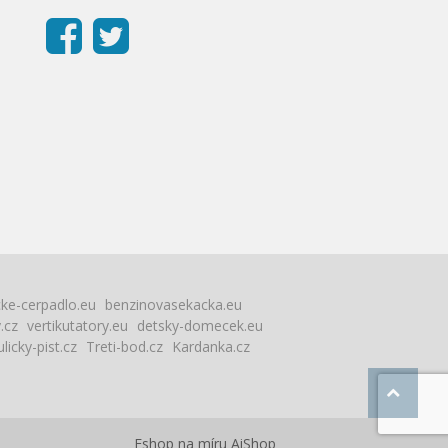
cke-cerpadlo.eu
benzinovasekacka.eu
.cz
vertikutatory.eu
detsky-domecek.eu
licky-pist.cz
Treti-bod.cz
Kardanka.cz
Eshop na míru
AiShop