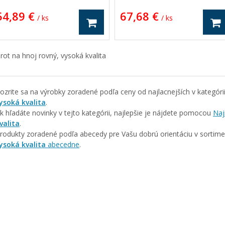
54,89 €
67,68 €
/ ks
/ ks
rot na hnoj rovný, vysoká kvalita
ozrite sa na výrobky zoradené podľa ceny od najlacnejších v kategóri
ysoká kvalita
.
k hľadáte novinky v tejto kategórii, najlepšie je nájdete pomocou
Naj
valita
.
rodukty zoradené podľa abecedy pre Vašu dobrú orientáciu v sortim
ysoká kvalita
abecedne
.