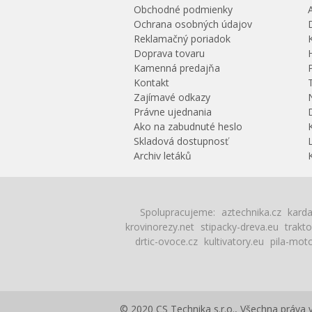
Obchodné podmienky
Ochrana osobných údajov
Reklamačný poriadok
Doprava tovaru
Kamenná predajňa
Kontakt
Zajímavé odkazy
Právne ujednania
Ako na zabudnuté heslo
Skladová dostupnosť
Archiv letáků
Spolupracujeme:
aztechnika.cz
karda
krovinorezy.net
stipacky-dreva.eu
trakto
drtic-ovoce.cz
kultivatory.eu
pila-mot
© 2020 CS Technika s.r.o., Všechna práva