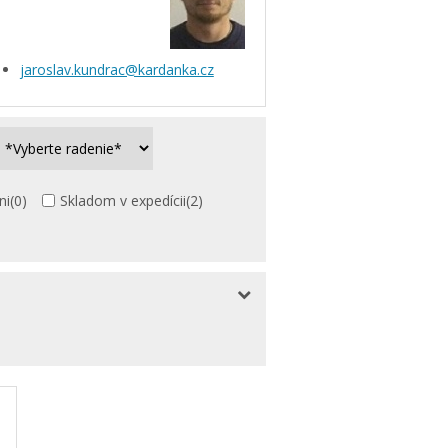
jaroslav.kundrac@kardanka.cz
ni
(0)
Skladom v expedícii
(2)