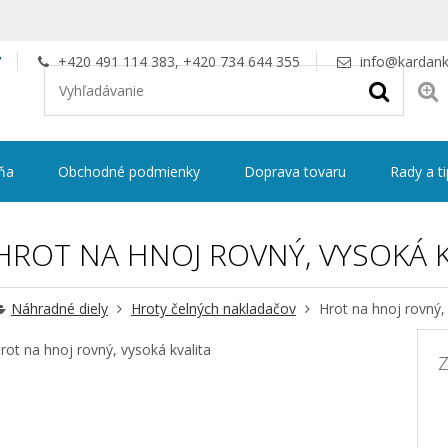
V
+420 491 114 383, +420 734 644 355
info@kardank
ňa
Obchodné podmienky
Doprava tovaru
Rady a t
HROT NA HNOJ ROVNÝ, VYSOKÁ K
Náhradné diely
Hroty čelných nakladačov
Hrot na hnoj rovný, 
rot na hnoj rovný, vysoká kvalita
Z