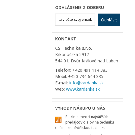
ODHLÁSENIE Z ODBERU
Odhlásiť
KONTAKT
CS Technika s.r.o.
Krkonošská 2912
544 01, Dvůr Králové nad Labem
Telefon: +420 491 114 383
Mobil: +420 734 644 335
E-mail:
info@kardanka.sk
Web:
www.kardanka.sk
VÝHODY NÁKUPU U NÁS
Patríme medzi
najväčších
predajcov
dielov na techniku
dílů na zemědělskou techniku.