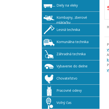
Diely na vleky
Kombajny, zberové
mláťačky
H
Lesná technika
Komunálna technika
P
v
Záhradná technika
A
k
P
Vybavenie do dielne
v
Chovateľstvo
Pracovné odevy
Voľný čas