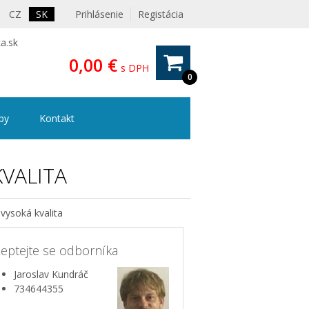
CZ
SK
Prihlásenie
Registácia
a.sk
0,00 €
s DPH
0
ipy
Kontakt
VALITA
vysoká kvalita
eptejte se odborníka
Jaroslav Kundráč
734644355