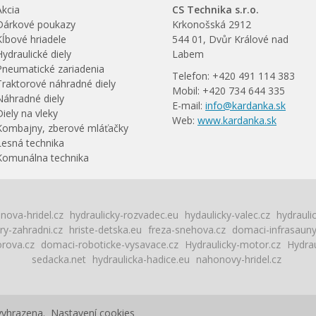
Akcia
CS Technika s.r.o.
Dárkové poukazy
Krkonošská 2912
Kĺbové hriadele
544 01, Dvůr Králové nad
Hydraulické diely
Labem
Pneumatické zariadenia
Telefon: +420 491 114 383
Traktorové náhradné diely
Mobil: +420 734 644 335
Náhradné diely
E-mail:
info@kardanka.sk
Diely na vleky
Web:
www.kardanka.sk
Kombajny, zberové mláťačky
Lesná technika
Komunálna technika
nova-hridel.cz
hydraulicky-rozvadec.eu
hydaulicky-valec.cz
hydrauli
ry-zahradni.cz
hriste-detska.eu
freza-snehova.cz
domaci-infrasauny
orova.cz
domaci-roboticke-vysavace.cz
Hydraulicky-motor.cz
Hydrau
sedacka.net
hydraulicka-hadice.eu
nahonovy-hridel.cz
 vyhrazena.
Nastavení cookies