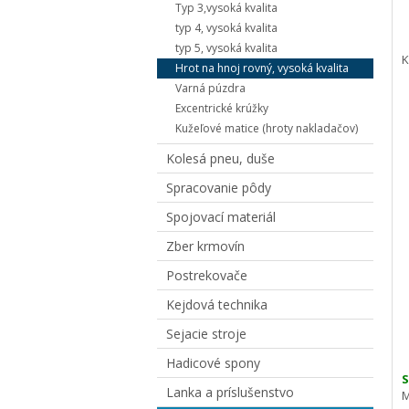
Typ 3,vysoká kvalita
typ 4, vysoká kvalita
typ 5, vysoká kvalita
K
Hrot na hnoj rovný, vysoká kvalita
Varná púzdra
Excentrické krúžky
Kužeľové matice (hroty nakladačov)
Kolesá pneu, duše
Spracovanie pôdy
Spojovací materiál
Zber krmovín
Postrekovače
Kejdová technika
Sejacie stroje
Hadicové spony
S
Lanka a príslušenstvo
M