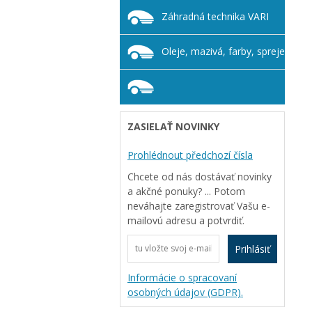
Záhradná technika VARI
Oleje, mazivá, farby, spreje
ZASIELAŤ NOVINKY
Prohlédnout předchozí čísla
Chcete od nás dostávať novinky
a akčné ponuky? ... Potom
neváhajte zaregistrovať Vašu e-
mailovú adresu a potvrdiť.
Prihlásiť
Informácie o spracovaní
osobných údajov (GDPR).