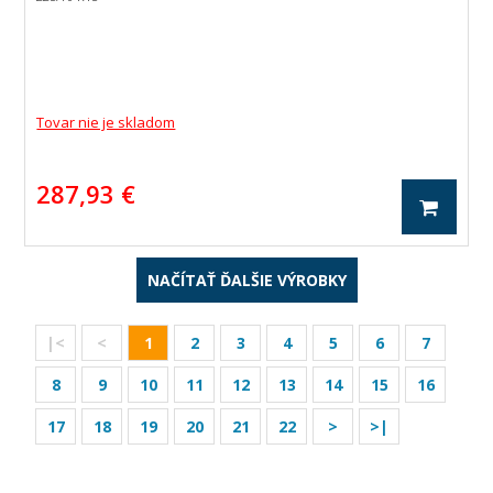
Tovar nie je skladom
287,93 €
NAČÍTAŤ ĎALŠIE VÝROBKY
|<
<
1
2
3
4
5
6
7
8
9
10
11
12
13
14
15
16
17
18
19
20
21
22
>
>|