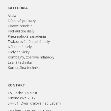
KATEGÓRIA
Akcia
Dárkové poukazy
Kĺbové hriadele
Hydraulické diely
Pneumatické zariadenia
Traktorové náhradné diely
Náhradné diely
Diely na vleky
Kombajny, zberové mláťačky
Lesná technika
Komunálna technika
KONTAKT
CS Technika s.r.o.
Krkonošská 2912
544 01, Dvůr Králové nad Labem
Telefon: +420 491 114 383