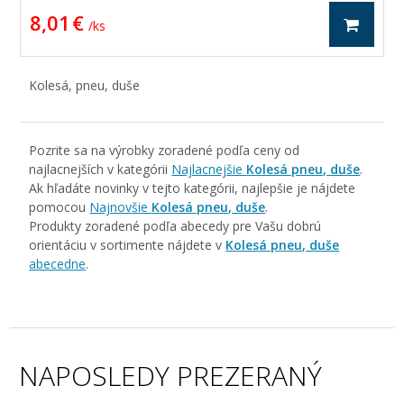
8,01 €
/ ks
Kolesá, pneu, duše
Pozrite sa na výrobky zoradené podľa ceny od
najlacnejších v kategórii
Najlacnejšie
Kolesá pneu, duše
.
Ak hľadáte novinky v tejto kategórii, najlepšie je nájdete
pomocou
Najnovšie
Kolesá pneu, duše
.
Produkty zoradené podľa abecedy pre Vašu dobrú
orientáciu v sortimente nájdete v
Kolesá pneu, duše
abecedne
.
NAPOSLEDY PREZERANÝ