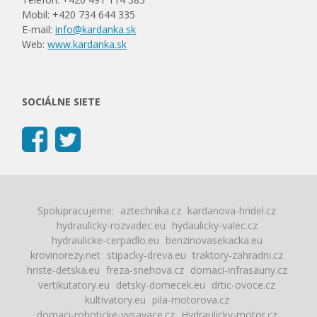
Mobil: +420 734 644 335
E-mail:
info@kardanka.sk
Web:
www.kardanka.sk
SOCIÁLNE SIETE
Spolupracujeme:
aztechnika.cz
kardanova-hridel.cz
hydraulicky-rozvadec.eu
hydaulicky-valec.cz
hydraulicke-cerpadlo.eu
benzinovasekacka.eu
krovinorezy.net
stipacky-dreva.eu
traktory-zahradni.cz
hriste-detska.eu
freza-snehova.cz
domaci-infrasauny.cz
vertikutatory.eu
detsky-domecek.eu
drtic-ovoce.cz
kultivatory.eu
pila-motorova.cz
domaci-roboticke-vysavace.cz
Hydraulicky-motor.cz