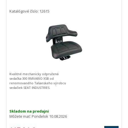
Katalógové číslo: 12615
Kvalitné mechanicky odpružená
sedačka 300 RMVARIO XSB od
renomovaného Talianskeho výrobcu
sedačiek SEAT INDUSTRIES.
Táto sedačka je vhodná pre
poľnohospodárske, stavebné u
záhradné stroje.
Technické vlastnosti:
regulácia hnotnosti obsluhy 50 - 120 kg
Skladom na predajni
pruženie: 120 mm (pružiny + tlmič)
Môžete mať:
Pondelok 10.08.2026
posuv sedačky: 110 mm
možnosť naklonenia vzad (8 možných