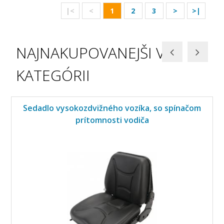
|<
<
1
2
3
>
>|
NAJNAKUPOVANEJŠI V
KATEGÓRII
Sedadlo vysokozdvižného vozíka, so spínačom
prítomnosti vodiča