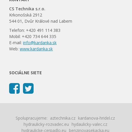
CS Technika s.r.o.
Krkonošská 2912
544 01, Dvůr Králové nad Labem
Telefon: +420 491 114 383
Mobil: +420 734 644 335
E-mail:
info@kardanka.sk
Web:
www.kardanka.sk
SOCIÁLNE SIETE
Spolupracujeme:
aztechnika.cz
kardanova-hridel.cz
hydraulicky-rozvadec.eu
hydaulicky-valec.cz
hydraulicke-cerpadlo.eu
benzinovasekacka.eu