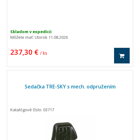
příslušenství se projeví v ceně výrobku.
V případě potřeby daného příslušenství
nás prosím kontakujte pro cenovou
kalkulaci.
Skladom v expedícii
Môžete mať:
Utorok 11.08.2026
237,30 €
/ ks
Sedačka TRE-SKY s mech. odpružením
Katalógové číslo: 03717