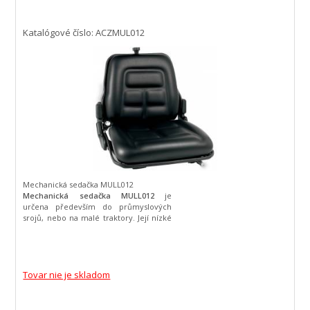
Katalógové číslo: ACZMUL012
Mechanická sedačka MULL012
Mechanická sedačka MULL012
je
určena především do průmyslových
srojů, nebo na malé traktory. Její nízké
rozměry jsou vhodné právě pro takové
montáže. Skořepinová konstrukce s
měkkým pěnovým polstrováním
potaženým koženkou, spolu s
mechanickým odpružením o výšce 50
Tovar nie je skladom
mm dodávají této
sedačce
až
neuvěřitelné pohodlí. Tyto
sedačky pro
průmyslové stroje
splňují standardy