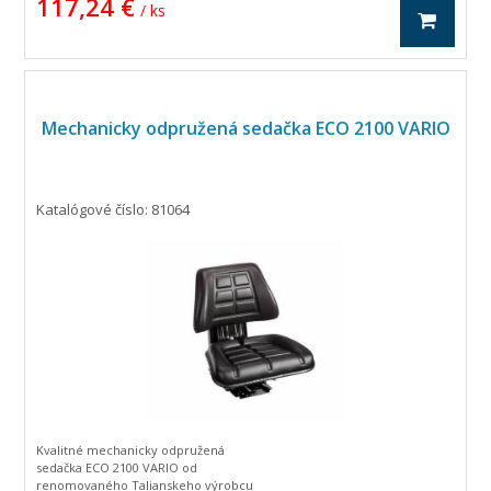
117,24 €
uhlov nastavenia - 12 °, 15 °, 25 °, 27 °,
/ ks
30 ° 39 °, 42 °, 54 °)
guľaté operadlo s integrovanou
opierkou lakťa
čalúnenie: koženka
Výkres sedačky na obrázku č.2.
Mechanicky odpružená sedačka ECO 2100 VARIO
Katalógové číslo: 81064
Kvalitné mechanicky odpružená
sedačka ECO 2100 VARIO od
renomovaného Talianskeho výrobcu