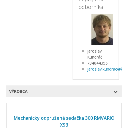
odborníka
Jaroslav
Kundráč
734644355
jaroslav.kundrac@kar
VÝROBCA
Mechanicky odpružená sedačka 300 RMVARIO
XSB