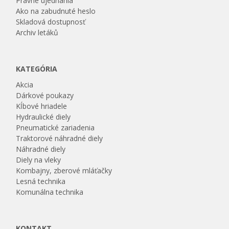
Právne ujednania
Ako na zabudnuté heslo
Skladová dostupnosť
Archiv letáků
KATEGÓRIA
Akcia
Dárkové poukazy
Kĺbové hriadele
Hydraulické diely
Pneumatické zariadenia
Traktorové náhradné diely
Náhradné diely
Diely na vleky
Kombajny, zberové mláťačky
Lesná technika
Komunálna technika
KONTAKT