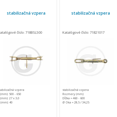
stabilizačná vzpera
stabilizačná vzpera
atalógové číslo: 718BSL500
Katalógové číslo: 71821017
tabilizačná vzpera
stabilizačná vzpera
 (mm): 500 - 650
Rozmery (mm):
 (mm): 27 x 3,0
Dĺžka = 460 - 600
 (mm): 40
Ø Oka = 28,5 / 34,25
 (mm): 70
Hmotnosť: 3.53 kg
 (mm): 24
Vhodné pre traktory značky
STEYR:
 (mm): 72
Typy traktorov: