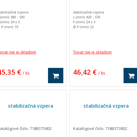
tabilizačná vzpera
stabilizačná vzpera
 (mm): 380 - 530
L (mm): 420 - 570
 (mm): 24 x 3
F (mm): 24 x 3
 P (mm): 19
Ø P (mm): 22
 (mm): 24
C (mm): 24
 (mm): 72
D (mm): 72
 (mm): 18
E (mm): 18
motnosť: 2.86 kg
Hmotnosť: 3.05 kg
ovar nie je skladom
Tovar nie je skladom
45,35 €
46,42 €
/ ks
/ ks
stabilizačná vzpera
stabilizačná vzpera
atalógové číslo: 718BST5802
Katalógové číslo: 718BST3802