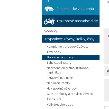
a
Pneumatické zariadenia
Traktorové náhradné diely
Sedačky
Trojbodové závesy, kolíky, čapy
Kompletné trojbodové závesy
Tretí body
Stabilizačné vzpery
Tuhé stabilizátory
Náhradné diely stabilizátorov /
napínákov
Reťazové napínače
Napínacie zámky
Hák spodný návarový
Gule, podložky a redukcie závesu
Ťažná lišta
Kolík tretieho bodu