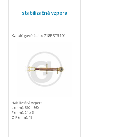
stabilizačná vzpera
Katalógové číslo: 718BST5101
stabilizačná vzpera
L (mm): 510 - 660
F (mm): 24 x 3
Ø P (mm): 19
C (mm): 24
D (mm): 72
E (mm): 18
Hmotnosť: 3.46 kg