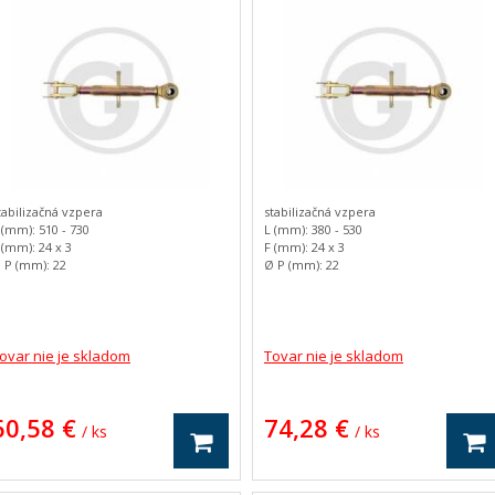
tabilizačná vzpera
stabilizačná vzpera
 (mm): 510 - 730
L (mm): 380 - 530
 (mm): 24 x 3
F (mm): 24 x 3
 P (mm): 22
Ø P (mm): 22
 (mm): 24
C (mm): 24
 (mm): 72
D (mm): 72
 (mm): 16
E (mm): 18
motnosť: 3.42 kg
Hmotnosť: 2.68 kg
ovar nie je skladom
Tovar nie je skladom
60,58 €
74,28 €
/ ks
/ ks