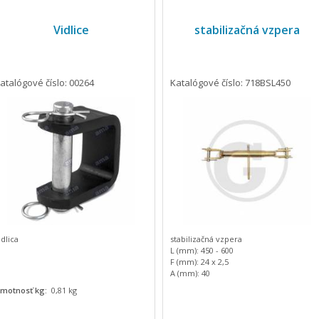
Vidlice
stabilizačná vzpera
atalógové číslo: 00264
Katalógové číslo: 718BSL450
idlica
stabilizačná vzpera
L (mm): 450 - 600
F (mm): 24 x 2,5
A (mm): 40
B (mm): 70
motnosť kg:
0,81 kg
C (mm): 24
D (mm): 72
E (mm): 18