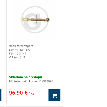
stabilizačná vzpera
L (mm): 420 - 570
F (mm): 24 x 3
Ø P (mm): 19
C (mm): 24
D (mm): 72
E (mm): 18
Hmotnosť: 2.87 kg
Skladom na predajni
Môžete mať:
Utorok 11.08.2026
96,90 €
/ ks