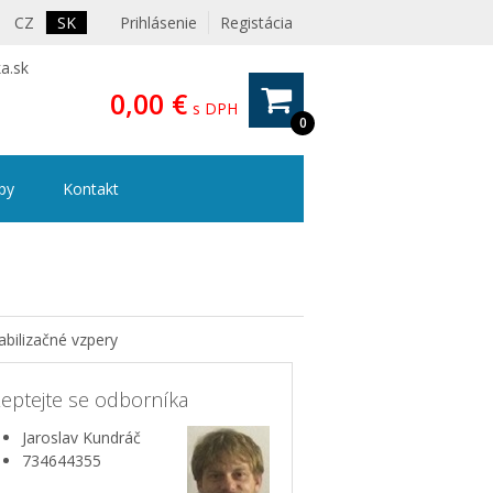
CZ
SK
Prihlásenie
Registácia
a.sk
0,00 €
s DPH
0
ipy
Kontakt
abilizačné vzpery
eptejte se odborníka
Jaroslav Kundráč
734644355