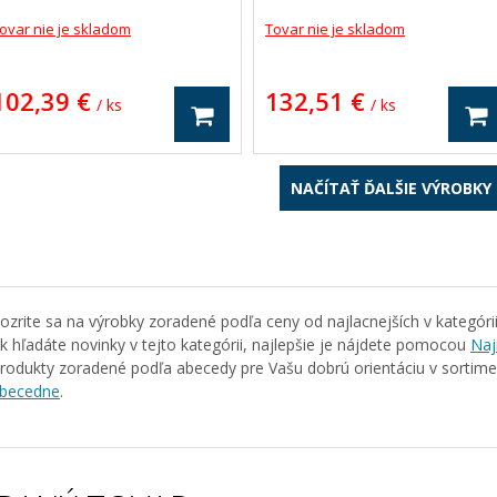
 (mm): 18
540 Plus, 545 Plus, 548 Plus, 650 Plus, 6
motnosť: 3.56 kg
Plus, 760 Plus, 768 Plus, 8045, 8070, 807
ovar nie je skladom
Tovar nie je skladom
102,39 €
132,51 €
/ ks
/ ks
NAČÍTAŤ ĎALŠIE VÝROBKY
ozrite sa na výrobky zoradené podľa ceny od najlacnejších v kategóri
k hľadáte novinky v tejto kategórii, najlepšie je nájdete pomocou
Naj
rodukty zoradené podľa abecedy pre Vašu dobrú orientáciu v sortim
becedne
.