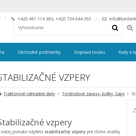
V
+420 491 114 383, +420 734 644 355
info@kardank
ňa
Obchodné podmienky
Doprava tovaru
Rady a t
STABILIZAČNÉ VZPERY
Traktorové náhradné diely
Trojbodové závesy, kolíky, čapy
St
Z
Stabilizačné vzpery
 našej ponuke nájdete
stabilizačný vzpery
pre rôzne značky