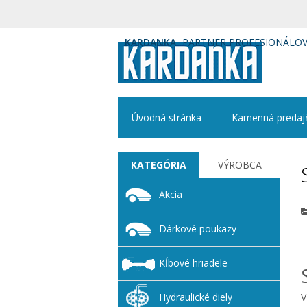
KARDANKA
PARTNER PROFESIONÁLO
Úvodná stránka
Kamenná predaj
KATEGÓRIA
VÝROBCA
Akcia
Dárkové poukazy
Kĺbové hriadele
Hydraulické diely
V