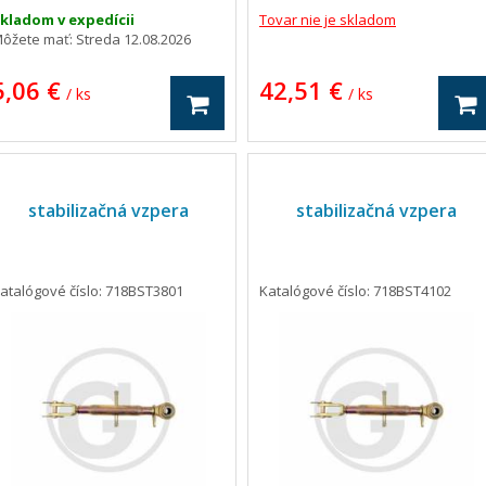
Hmotnosť: 3.03 kg
kladom v expedícii
Tovar nie je skladom
ôžete mať:
Streda 12.08.2026
5,06 €
42,51 €
/ ks
/ ks
stabilizačná vzpera
stabilizačná vzpera
atalógové číslo: 718BST3801
Katalógové číslo: 718BST4102