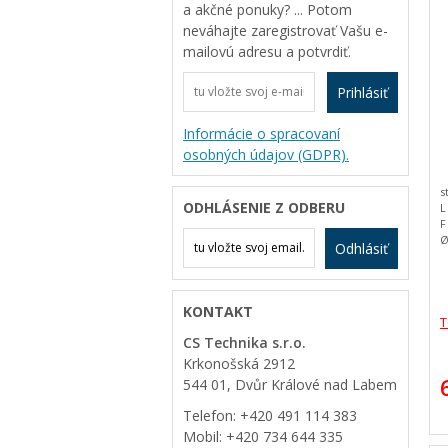
a akčné ponuky? ... Potom
neváhajte zaregistrovať Vašu e-
mailovú adresu a potvrdiť.
Prihlásiť
Informácie o spracovaní
osobných údajov (GDPR).
s
ODHLÁSENIE Z ODBERU
L
F
Ø
Odhlásiť
C
D
E
H
KONTAKT
T
CS Technika s.r.o.
Krkonošská 2912
544 01, Dvůr Králové nad Labem
Telefon: +420 491 114 383
Mobil: +420 734 644 335