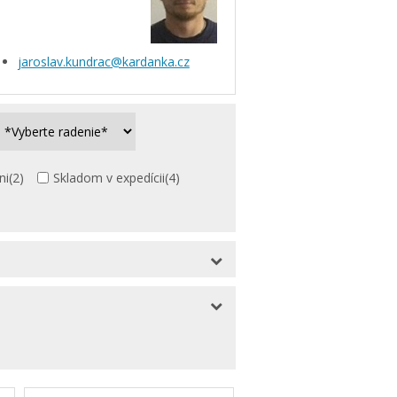
jaroslav.kundrac@kardanka.cz
ni
(2)
Skladom v expedícii
(4)