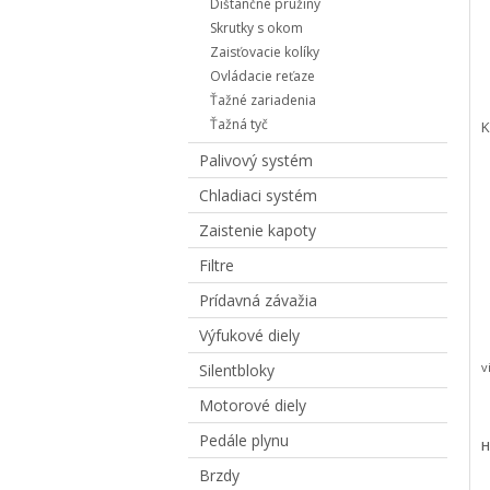
Dištančné pružiny
Skrutky s okom
Zaisťovacie kolíky
Ovládacie reťaze
Ťažné zariadenia
Ťažná tyč
K
Palivový systém
Chladiaci systém
Zaistenie kapoty
Filtre
Prídavná závažia
Výfukové diely
v
Silentbloky
Motorové diely
Pedále plynu
H
Brzdy