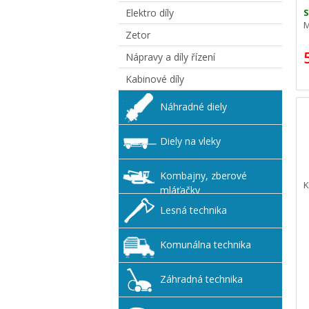
Elektro díly
S
M
Zetor
Nápravy a díly řízení
Kabinové díly
Náhradné diely
Diely na vleky
Kombajny, zberové
K
mláťačky
Lesná technika
Komunálna technika
Záhradná technika