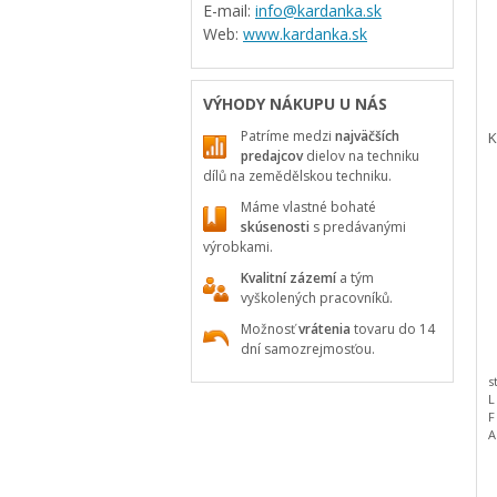
E-mail:
info@kardanka.sk
Web:
www.kardanka.sk
VÝHODY NÁKUPU U NÁS
Patríme medzi
najväčších
K
predajcov
dielov na techniku
dílů na zemědělskou techniku.
Máme vlastné bohaté
skúsenosti
s predávanými
výrobkami.
Kvalitní zázemí
a tým
vyškolených pracovníků.
Možnosť
vrátenia
tovaru do 14
dní samozrejmosťou.
s
L
F
A
B
C
D