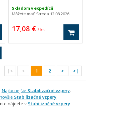
58
5
Skladom v expedícii
Môžete mať:
Streda 12.08.2026
17,08 €
/ ks
|<
<
1
2
>
>|
i
Najlacnejšie
Stabilizačné vzpery
.
novšie
Stabilizačné vzpery
.
ente nájdete v
Stabilizačné vzpery