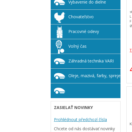
Vybavenie do dielne
s
Chovateľstvo
L
F
Ø
C
Pracovné odevy
D
E
H
Voľný čas
T
Záhradná technika VARI
Oleje, mazivá, farby, spreje
ZASIELAŤ NOVINKY
Prohlédnout předchozí čísla
K
Chcete od nás dostávať novinky