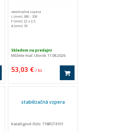
stabilizačná vzpera
L (mm): 380 - 530
F (mm): 22 x 2,5
A (mm): 30
B (mm): 37
C (mm): 24
D (mm): 72
E (mm): 18
Hmotnosť: 2.48 kg
Skladom na predajni
Môžete mať:
Utorok 11.08.2026
53,03 €
/ ks
stabilizačná vzpera
Katalógové číslo: 718BST4101