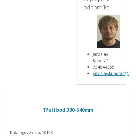
odborníka
Jaroslav
Kundráč
734644355
jaroslav.kundrac@kar
Třetí bod 380-540mm
Katalógové číslo: 10108