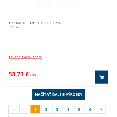
Tretí bod TOP, kat.1, OKO / OKO, 290-
370mm.
Tovar nie je skladom
58,73 €
/ ks
NAČÍTAŤ ĎALŠIE VÝROBKY
|<
<
1
2
3
4
5
6
>