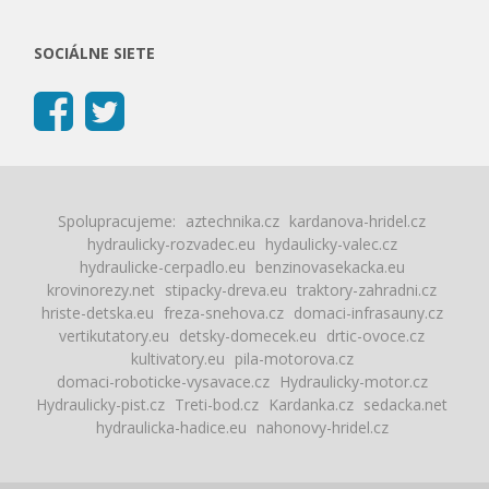
SOCIÁLNE SIETE
Spolupracujeme:
aztechnika.cz
kardanova-hridel.cz
hydraulicky-rozvadec.eu
hydaulicky-valec.cz
hydraulicke-cerpadlo.eu
benzinovasekacka.eu
krovinorezy.net
stipacky-dreva.eu
traktory-zahradni.cz
hriste-detska.eu
freza-snehova.cz
domaci-infrasauny.cz
vertikutatory.eu
detsky-domecek.eu
drtic-ovoce.cz
kultivatory.eu
pila-motorova.cz
domaci-roboticke-vysavace.cz
Hydraulicky-motor.cz
Hydraulicky-pist.cz
Treti-bod.cz
Kardanka.cz
sedacka.net
hydraulicka-hadice.eu
nahonovy-hridel.cz