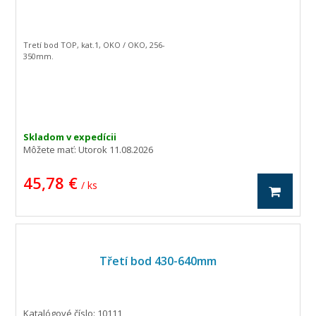
Tretí bod TOP, kat.1, OKO / OKO, 256-
350mm.
Skladom v expedícii
Môžete mať:
Utorok 11.08.2026
45,78 €
/ ks
Třetí bod 430-640mm
Katalógové číslo: 10111