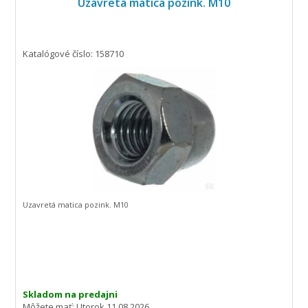
Uzavretá matica pozink. M10
Katalógové číslo: 158710
Uzavretá matica pozink. M10
Skladom na predajni
Môžete mať:
Utorok 11.08.2026