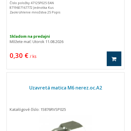
Číslo položky 47125P025 EAN
8719607167772 Jednotka Kus
Zaokrúhlenie množstva 25 Popis
výrobku Krúžky pre hriadele (externý
poistný krúžok) vyrobené z pružinovej
ocele, DIN 471. DIN norma 471 Typ
Vonkajšia d3Vnútorný priemer 23,2 mm
hrúbka 1,2 mm Materiál Oceľ mŠírka
Skladom na predajni
montážnej drážky 1,3 mm d2Montážny
Môžete mať:
Utorok 11.08.2026
priemer 25 mm Hmotnosť 100 kusov
0,19 kg Pôvodné balenie od výrobcu 25
0,30 €
ks Materiál Oceľ
/ ks
Uzavretá matica M6 nerez.oc.A2
Katalógové číslo: 15876RVSP025