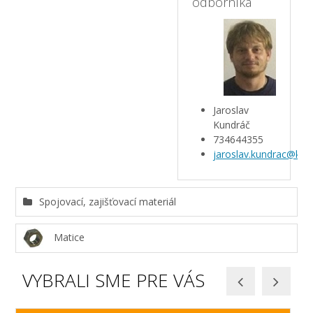
odborníka
Jaroslav
Kundráč
734644355
jaroslav.kundrac@kar
Spojovací, zajišťovací materiál
Matice
VYBRALI SME PRE VÁS