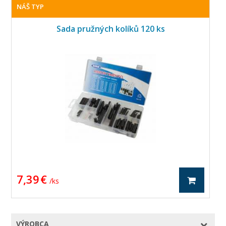
NÁŠ TYP
N
Sada pružných kolíků 120 ks
7,39 €
1
/ ks
VÝROBCA