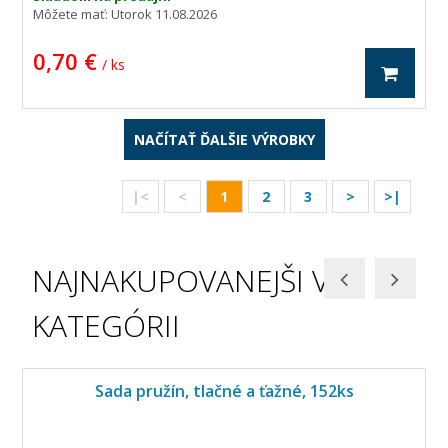
Môžete mať:
Utorok 11.08.2026
0,70 €
/ ks
NAČÍTAŤ ĎALŠIE VÝROBKY
|<
<
1
2
3
>
>|
NAJNAKUPOVANEJŠI V
KATEGÓRII
Sada pružín, tlačné a ťažné, 152ks