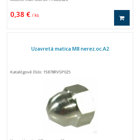
0,38 €
/ ks
Uzavretá matica M8 nerez.oc.A2
Katalógové číslo: 15878RVSP025