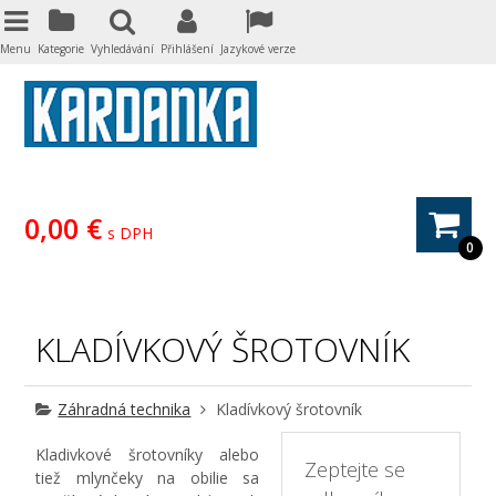
Menu
Kategorie
Vyhledávání
Přihlášení
Jazykové verze
0,00 €
s DPH
0
KLADÍVKOVÝ ŠROTOVNÍK
Záhradná technika
Kladívkový šrotovník
Kladivkové šrotovníky alebo
Zeptejte se
tiež mlynčeky na obilie sa