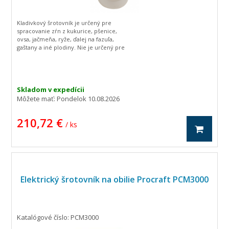
Kladivkový šrotovník je určený pre
spracovanie zŕn z kukurice, pšenice,
ovsa, jačmeňa, ryže, ďalej na fazuľa,
gaštany a iné plodiny. Nie je určený pre
spracovanie olejnín. Získaný produkt je
hodnotným krmivom pre kravy,
ošípané, sliepky, králiky a ďalšie
hospodárske zvieratá.
Špeciálny motor s nucenýmm
Skladom v expedícii
chladením, tepelná ochrana proti
Môžete mať:
Pondelok 10.08.2026
prehriatiu.
Priemer sít v balení: 1,5 mm, 3 mm, 5
210,72 €
mm, 7 mm
/ ks
Elektrický šrotovník na obilie Procraft PCM3000
Katalógové číslo: PCM3000