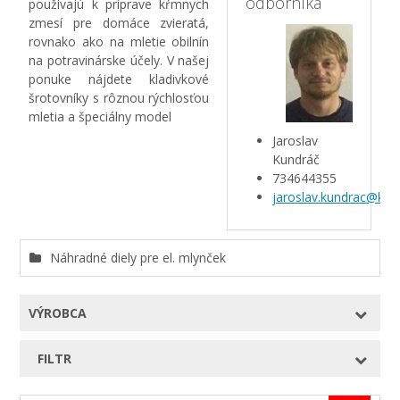
odborníka
používajú k príprave kŕmnych
zmesí pre domáce zvieratá,
rovnako ako na mletie obilnín
na potravinárske účely. V našej
ponuke nájdete kladivkové
šrotovníky s rôznou rýchlosťou
mletia a špeciálny model
Jaroslav
Kundráč
734644355
jaroslav.kundrac@kar
Náhradné diely pre el. mlynček
VÝROBCA
FILTR