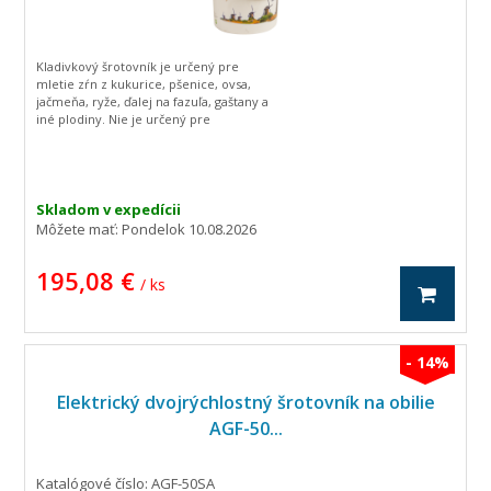
Kladivkový šrotovník je určený pre
mletie zŕn z kukurice, pšenice, ovsa,
jačmeňa, ryže, ďalej na fazuľa, gaštany a
iné plodiny. Nie je určený pre
spracovanie olejnín. Získaný produkt je
hodnotným krmivom pre kravy,
ošípané, sliepky, králiky a ďalšie
hospodárske zvieratá.
Skladom v expedícii
Môžete mať:
Pondelok 10.08.2026
195,08 €
/ ks
- 14%
Elektrický dvojrýchlostný šrotovník na obilie
AGF-50...
Katalógové číslo: AGF-50SA