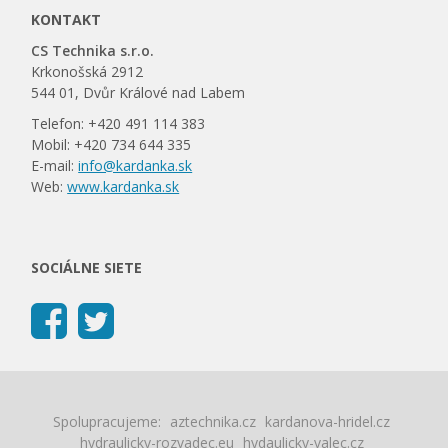
KONTAKT
CS Technika s.r.o.
Krkonošská 2912
544 01, Dvůr Králové nad Labem
Telefon: +420 491 114 383
Mobil: +420 734 644 335
E-mail:
info@kardanka.sk
Web:
www.kardanka.sk
SOCIÁLNE SIETE
Spolupracujeme:
aztechnika.cz
kardanova-hridel.cz
hydraulicky-rozvadec.eu
hydaulicky-valec.cz