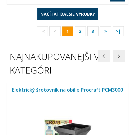
NAČÍTAŤ ĎALŠIE VÝROBKY
|<
<
1
2
3
>
>|
NAJNAKUPOVANEJŠI V
KATEGÓRII
Elektrický šrotovník na obilie Procraft PCM3000