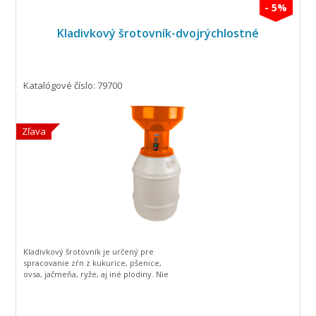
- 5%
Kladivkový šrotovník-dvojrýchlostné
Katalógové číslo: 79700
Zľava
Kladivkový šrotovník je určený pre
spracovanie zŕn z kukurice, pšenice,
ovsa, jačmeňa, ryže, aj iné plodiny. Nie
je určený pre spracovanie olejnin-
upchávajú sa sita. Získaný produkt je
hodnotným krmivom pre kravy,