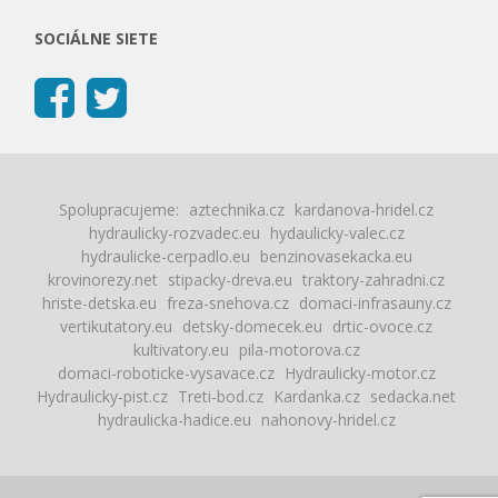
SOCIÁLNE SIETE
Spolupracujeme:
aztechnika.cz
kardanova-hridel.cz
hydraulicky-rozvadec.eu
hydaulicky-valec.cz
hydraulicke-cerpadlo.eu
benzinovasekacka.eu
krovinorezy.net
stipacky-dreva.eu
traktory-zahradni.cz
hriste-detska.eu
freza-snehova.cz
domaci-infrasauny.cz
vertikutatory.eu
detsky-domecek.eu
drtic-ovoce.cz
kultivatory.eu
pila-motorova.cz
domaci-roboticke-vysavace.cz
Hydraulicky-motor.cz
Hydraulicky-pist.cz
Treti-bod.cz
Kardanka.cz
sedacka.net
hydraulicka-hadice.eu
nahonovy-hridel.cz