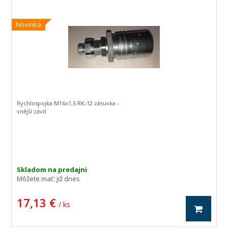
Novinka
Rychlospojka M16x1,5 RK-12 zásuvka -
vnější závit
Skladom na predajni
Môžete mať:
již dnes
17,13 €
/ ks