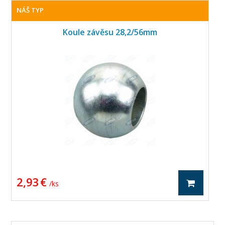
NÁŠ TYP
N
Koule závěsu 28,2/56mm
2,93 €
4
/ ks