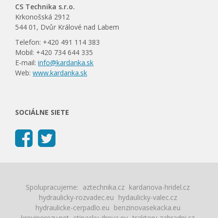
CS Technika s.r.o.
Krkonošská 2912
544 01, Dvůr Králové nad Labem
Telefon: +420 491 114 383
Mobil: +420 734 644 335
E-mail:
info@kardanka.sk
Web:
www.kardanka.sk
SOCIÁLNE SIETE
Spolupracujeme:
aztechnika.cz
kardanova-hridel.cz
hydraulicky-rozvadec.eu
hydaulicky-valec.cz
hydraulicke-cerpadlo.eu
benzinovasekacka.eu
krovinorezy.net
stipacky-dreva.eu
traktory-zahradni.cz