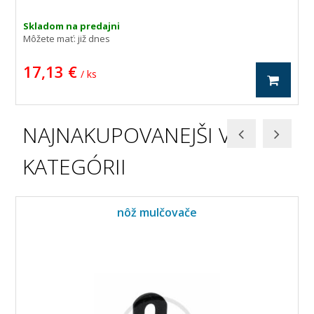
Skladom na predajni
Môžete mať:
již dnes
17,13 €
/ ks
NAJNAKUPOVANEJŠI V
KATEGÓRII
nôž mulčovače