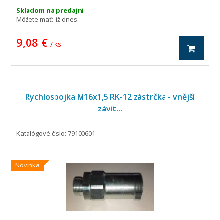
Skladom na predajni
Môžete mať:
již dnes
9,08 €
/ ks
Rychlospojka M16x1,5 RK-12 zástrčka - vnější
závit...
Katalógové číslo: 79100601
Novinka