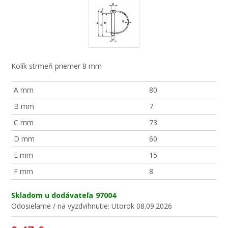
Kolík strmeň priemer 8 mm
A mm
80
B mm
7
C mm
73
D mm
60
E mm
15
F mm
8
Skladom u dodávateľa
97004
Odosielame / na vyzdvihnutie:
Utorok 08.09.2026