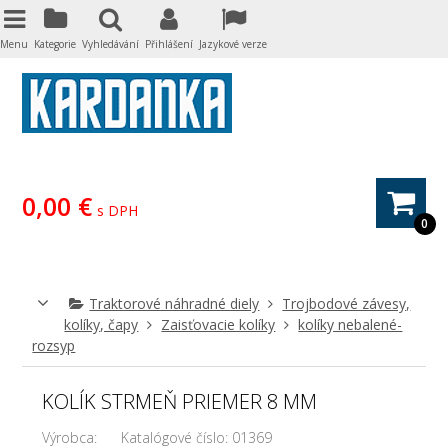
Menu
Kategorie
Vyhledávání
Přihlášení
Jazykové verze
0,00 €
s DPH
0
Traktorové náhradné diely
Trojbodové závesy,
kolíky, čapy
Zaisťovacie kolíky
kolíky nebalené-
rozsyp
KOLÍK STRMEŇ PRIEMER 8 MM
Výrobca:
Katalógové číslo:
01369