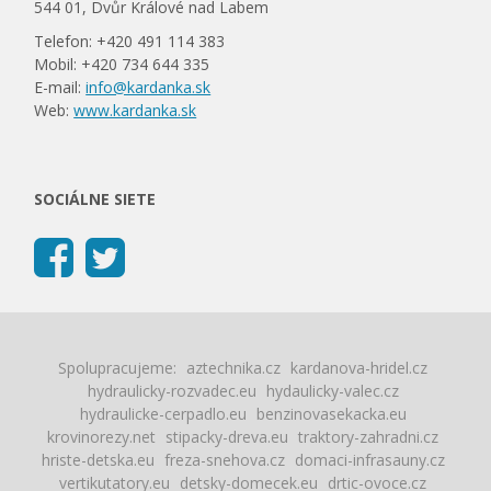
544 01, Dvůr Králové nad Labem
Telefon: +420 491 114 383
Mobil: +420 734 644 335
E-mail:
info@kardanka.sk
Web:
www.kardanka.sk
SOCIÁLNE SIETE
Spolupracujeme:
aztechnika.cz
kardanova-hridel.cz
hydraulicky-rozvadec.eu
hydaulicky-valec.cz
hydraulicke-cerpadlo.eu
benzinovasekacka.eu
krovinorezy.net
stipacky-dreva.eu
traktory-zahradni.cz
hriste-detska.eu
freza-snehova.cz
domaci-infrasauny.cz
vertikutatory.eu
detsky-domecek.eu
drtic-ovoce.cz