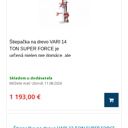
Štiepačka na drevo VARI 14
TON SUPER FORCE je
určená nielen pre domáce, ale
aj menšie farmárske a
komerčné použitie (napr.
penzióny), kedy je potrebné
Skladom u dodávateľa
Môžete mať:
štiepať väčšie množstvo
Utorok 11.08.2026
dreva.
1 193,00 €