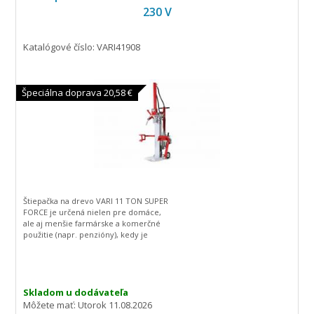
230 V
Katalógové číslo: VARI41908
Špeciálna doprava 20,58 €
Štiepačka na drevo VARI 11 TON SUPER
FORCE je určená nielen pre domáce,
ale aj menšie farmárske a komerčné
použitie (napr. penzióny), kedy je
potrebné štiepať väčšie množstvo
dreva.
Skladom u dodávateľa
Môžete mať:
Utorok 11.08.2026