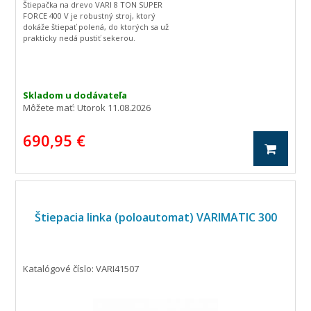
Štiepačka na drevo VARI 8 TON SUPER
FORCE 400 V je robustný stroj, ktorý
dokáže štiepať polená, do ktorých sa už
prakticky nedá pustiť sekerou.
Skladom u dodávateľa
Môžete mať:
Utorok 11.08.2026
690,95 €
Štiepacia linka (poloautomat) VARIMATIC 300
Katalógové číslo: VARI41507