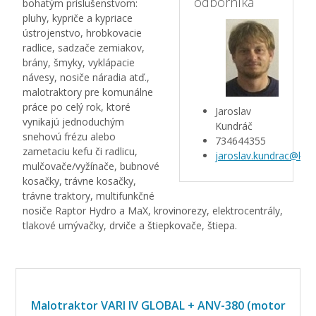
odborníka
bohatým príslušenstvom:
pluhy, kypriče a kypriace
ústrojenstvo, hrobkovacie
radlice, sadzače zemiakov,
brány, šmyky, vyklápacie
návesy, nosiče náradia atď.,
malotraktory pre komunálne
práce po celý rok, ktoré
Jaroslav
vynikajú jednoduchým
Kundráč
snehovú frézu alebo
734644355
zametaciu kefu či radlicu,
jaroslav.kundrac@kar
mulčovače/vyžínače, bubnové
kosačky, trávne kosačky,
trávne traktory, multifunkčné
nosiče Raptor Hydro a MaX, krovinorezy, elektrocentrály,
tlakové umývačky, drviče a štiepkovače, štiepa.
Malotraktor VARI IV GLOBAL + ANV-380 (motor