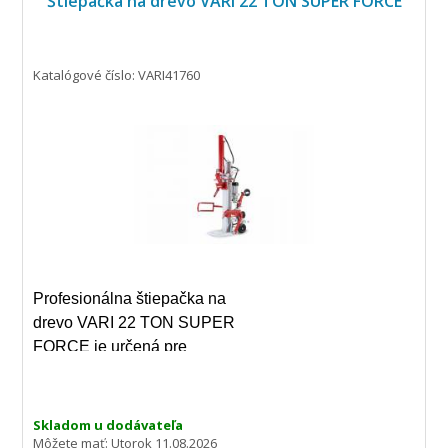
Štiepačka na drevo VARI 22 TON SUPER FORCE
Katalógové číslo: VARI41760
Profesionálna štiepačka na
drevo VARI 22 TON SUPER
FORCE je určená pre
najnáročnejšie použitie
prevyšujúce bežné domáce
potreby.
Skladom u dodávateľa
Môžete mať:
Utorok 11.08.2026