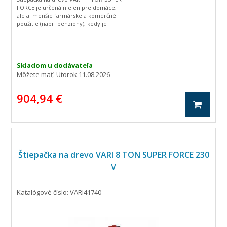
FORCE je určená nielen pre domáce,
ale aj menšie farmárske a komerčné
použitie (napr. penzióny), kedy je
potrebné štiepať väčšie množstvo
dreva.
Skladom u dodávateľa
Môžete mať:
Utorok 11.08.2026
904,94 €
Štiepačka na drevo VARI 8 TON SUPER FORCE 230
V
Katalógové číslo: VARI41740