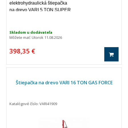
elektrohydraulická štiepačka
na drevo VARI 5 TON SUPER
FORCE v sete so stojanom je
vhodná pre polená dĺžky až
52 cm a priemeru 25 cm.
Skladom u dodávateľa
Môžete mať:
Utorok 11.08.2026
398,35 €
Štiepačka na drevo VARI 16 TON GAS FORCE
Katalógové číslo: VARI41909