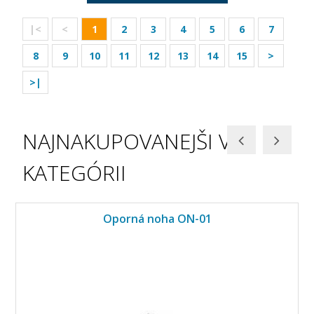
|<
<
1
2
3
4
5
6
7
8
9
10
11
12
13
14
15
>
>|
NAJNAKUPOVANEJŠI V
KATEGÓRII
Oporná noha ON-01