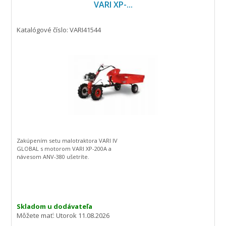
VARI XP-...
Katalógové číslo: VARI41544
Zakúpením setu malotraktora VARI IV
GLOBAL s motorom VARI XP-200A a
návesom ANV-380 ušetríte.
Skladom u dodávateľa
Môžete mať:
Utorok 11.08.2026