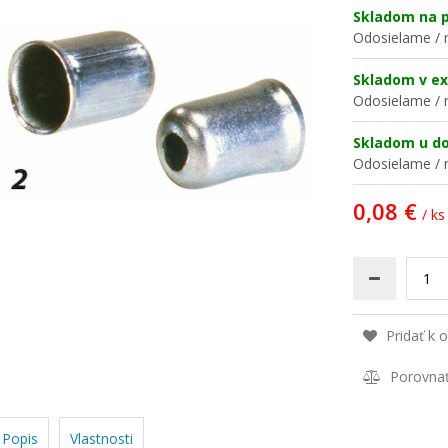
Skladom na p
Odosielame / n
Skladom v ex
Odosielame / n
Skladom u d
Odosielame / n
0,08 €
/ ks
Pridať k 
Porovna
Popis
Vlastnosti