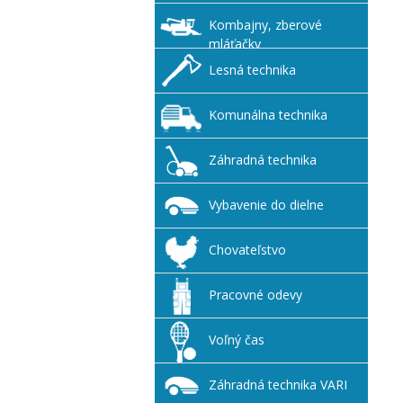
Kombajny, zberové
mláťačky
Lesná technika
Komunálna technika
Záhradná technika
Vybavenie do dielne
Chovateľstvo
Pracovné odevy
Voľný čas
Záhradná technika VARI