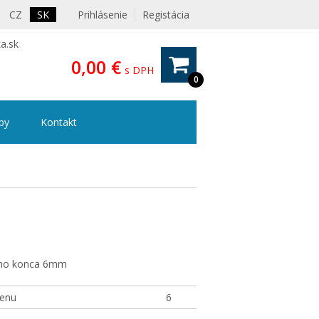
CZ
SK
Prihlásenie
Registácia
a.sk
0,00 €
s DPH
0
ipy
Kontakt
M
eho konca 6mm
enu
6