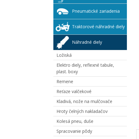
Pneumatické zariadenia
Traktorové náhradné diely
Náhradné diely
Ložiská
Elektro diely, reflexné tabule,
plast. boxy
Remene
Reťaze valčekové
Kladivá, nože na mulčovače
Hroty čelných nakladačov
Kolesá pneu, duše
Spracovanie pôdy