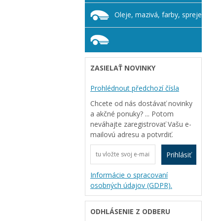
Oleje, mazivá, farby, spreje
ZASIELAŤ NOVINKY
Prohlédnout předchozí čísla
Chcete od nás dostávať novinky
a akčné ponuky? ... Potom
neváhajte zaregistrovať Vašu e-
mailovú adresu a potvrdiť.
Prihlásiť
Informácie o spracovaní
osobných údajov (GDPR).
ODHLÁSENIE Z ODBERU