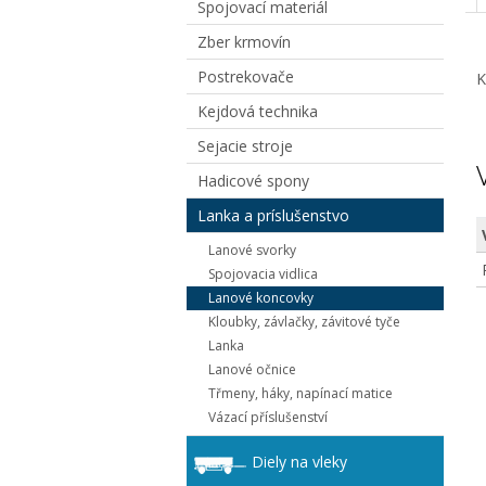
Spojovací materiál
Zber krmovín
Postrekovače
K
Kejdová technika
Sejacie stroje
Hadicové spony
Lanka a príslušenstvo
Lanové svorky
Spojovacia vidlica
Lanové koncovky
Kloubky, závlačky, závitové tyče
Lanka
Lanové očnice
Třmeny, háky, napínací matice
Vázací příslušenství
Diely na vleky