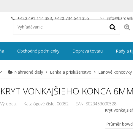
V
+420 491 114 383, +420 734 644 355
info@kardank
ňa
Obchodné podmienky
Doprava tovaru
Rady a t
Náhradné diely
Lanka a príslušenstvo
Lanové koncovky
KRYT VONKAJŠIEHO KONCA 6M
Výrobca:
Katalógové číslo:
00052
EAN:
8023453000528
Kryt vonkajši
Průměr bowd