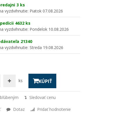
redajni
3 ks
a vyzdvihnutie:
Piatok 07.08.2026
pedícii
4632 ks
a vyzdvihnutie:
Pondelok 10.08.2026
odávateľa
21340
a vyzdvihnutie:
Streda 19.08.2026
ks
KÚPIŤ
obľúbeným
Sledovať cenu
ť
Dotaz
Pridať hodnotenie