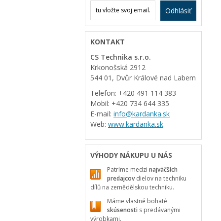
Odhlásiť
KONTAKT
CS Technika s.r.o.
Krkonošská 2912
544 01, Dvůr Králové nad Labem
Telefon: +420 491 114 383
Mobil: +420 734 644 335
E-mail:
info@kardanka.sk
Web:
www.kardanka.sk
VÝHODY NÁKUPU U NÁS
Patríme medzi
najväčších
predajcov
dielov na techniku
dílů na zemědělskou techniku.
Máme vlastné bohaté
skúsenosti
s predávanými
výrobkami.