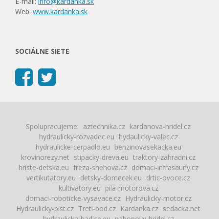
E-mail:
info@kardanka.sk
Web:
www.kardanka.sk
SOCIÁLNE SIETE
Spolupracujeme:
aztechnika.cz
kardanova-hridel.cz
hydraulicky-rozvadec.eu
hydaulicky-valec.cz
hydraulicke-cerpadlo.eu
benzinovasekacka.eu
krovinorezy.net
stipacky-dreva.eu
traktory-zahradni.cz
hriste-detska.eu
freza-snehova.cz
domaci-infrasauny.cz
vertikutatory.eu
detsky-domecek.eu
drtic-ovoce.cz
kultivatory.eu
pila-motorova.cz
domaci-roboticke-vysavace.cz
Hydraulicky-motor.cz
Hydraulicky-pist.cz
Treti-bod.cz
Kardanka.cz
sedacka.net
hydraulicka-hadice.eu
nahonovy-hridel.cz