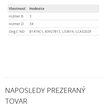
Vlastnosť
Hodnota
rozmer B
3
rozmer D
34
Orig.č. ND
81419C1, 83927817, L53819, LCA32029
NAPOSLEDY PREZERANÝ
TOVAR