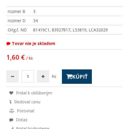
rozmer B
3
rozmer D
34
Orig.č. ND
81419C1, 83927817, L53819, LCA32029
Tovar nie je skladom
1,60 €
/ ks
KÚPIŤ
ks
Pridať k obľúbeným
Sledovať cenu
Porovnať
Dotaz
Pridať hodnotenie