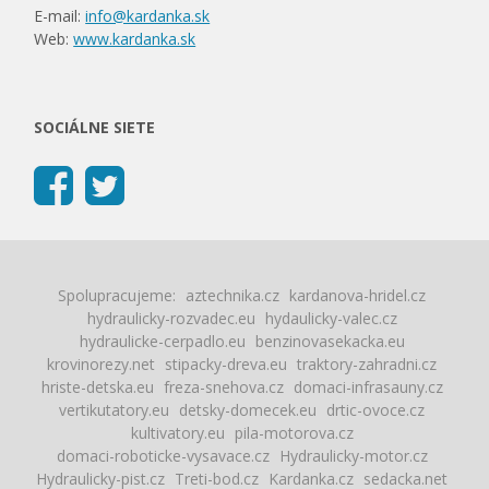
E-mail:
info@kardanka.sk
Web:
www.kardanka.sk
SOCIÁLNE SIETE
Spolupracujeme:
aztechnika.cz
kardanova-hridel.cz
hydraulicky-rozvadec.eu
hydaulicky-valec.cz
hydraulicke-cerpadlo.eu
benzinovasekacka.eu
krovinorezy.net
stipacky-dreva.eu
traktory-zahradni.cz
hriste-detska.eu
freza-snehova.cz
domaci-infrasauny.cz
vertikutatory.eu
detsky-domecek.eu
drtic-ovoce.cz
kultivatory.eu
pila-motorova.cz
domaci-roboticke-vysavace.cz
Hydraulicky-motor.cz
Hydraulicky-pist.cz
Treti-bod.cz
Kardanka.cz
sedacka.net