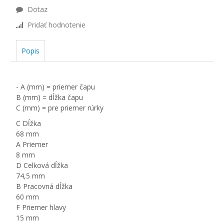
Dotaz
Pridať hodnotenie
Popis
- A (mm) = priemer čapu
B (mm) = dĺžka čapu
C (mm) = pre priemer rúrky
C Dĺžka
68 mm
A Priemer
8 mm
D Celková dĺžka
74,5 mm
B Pracovná dĺžka
60 mm
F Priemer hlavy
15 mm