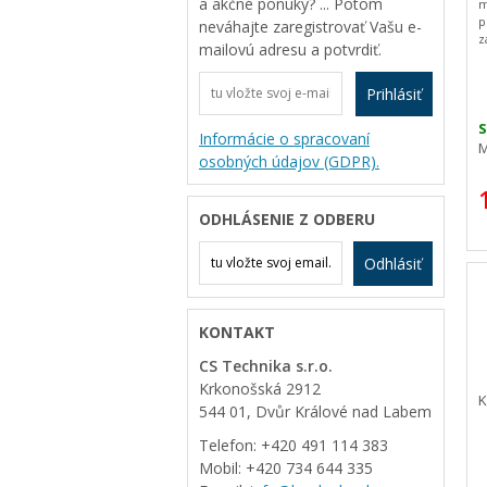
a akčné ponuky? ... Potom
m
p
neváhajte zaregistrovať Vašu e-
z
mailovú adresu a potvrdiť.
u
t
k
Prihlásiť
k
S
Informácie o spracovaní
M
osobných údajov (GDPR).
ODHLÁSENIE Z ODBERU
Odhlásiť
KONTAKT
CS Technika s.r.o.
Krkonošská 2912
K
544 01, Dvůr Králové nad Labem
Telefon: +420 491 114 383
Mobil: +420 734 644 335