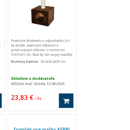
Praktické škrabadlo a odpočívadlo 2v1
,
sa skrýša, sisalovým stĺpikom a
polstrovaným lôžkom, s rozmermi:
57x31x31 cm. Radi by ste svojej mačičke
zaobstarali škrabadlo, ale riešite v byte
Rozmery balenia:
32,5x32,5x29 cm
kam s ním? Chcete Vášmu miláčikovi
zaistiť miesto na obrusovanie
pazúrikov, aby ste sa vyhli zničenému
e
nábytku, ale radi by ste niečo decentné?
Skladom u dodávateľa
Škrabadlo Garfield vám zaberie
Môžete mať:
Streda 12.08.2026
minimum miesta a vašej mačičke
poskytne toľko potrebné útočisko. Dajte
23,83 €
svojmu miláčikovi pocit dôležitosti a
/ ks
obdarujte ho týmto skvelým
škrabadlom.
Domček pre mačky KERBL