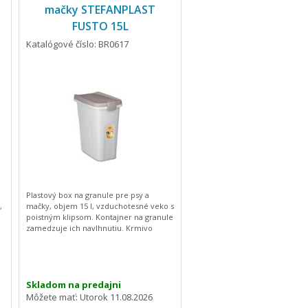
mačky STEFANPLAST
FUSTO 15L
Katalógové číslo: BR0617
Plastový box na granule pre psy a
,
mačky, objem 15 l, vzduchotesné veko s
poistným klipsom. Kontajner na granule
zamedzuje ich navlhnutiu. Krmivo
udržuje ich čerstvé, voňavé a
chrumkavé tak, aby Vašim maznáčikom
chutilo krmivo od prvej do poslednej
granule z každého balenia. Okrem
e
granúl je možné tento box využiť aj na
Skladom na predajni
uskladnenie rôznych pamlskov alebo
Môžete mať:
Utorok 11.08.2026
potrieb, ako sú kefy na vyčesávanie,