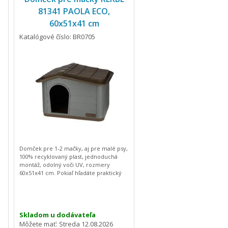
81341 PAOLA ECO,
60x51x41 cm
Katalógové číslo: BR0705
Domček pre 1-2 mačky, aj pre malé psy,
100% recyklovaný plast, jednoduchá
montáž, odolný voči UV, rozmery
60x51x41 cm. Pokiaľ hľadáte praktický
ý
domček pre mačky, tak presne taký pre
o
Vás máme. Domček pre mačky v
ie
štýlovom prevedení je nielen praktický,
ale jeho výroba je šetrná k prírode,
pretože je minimalizované použitie
Skladom u dodávateľa
fosílnych zdrojov. Navyše materiál
Môžete mať:
Streda 12.08.2026