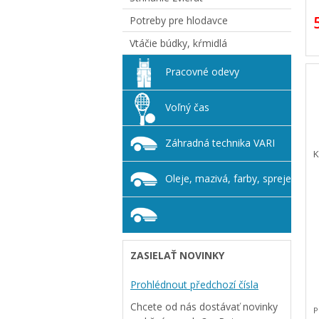
z
Potreby pre hlodavce
n
m
Vtáčie búdky, kŕmidlá
š
Pracovné odevy
Voľný čas
Záhradná technika VARI
K
Oleje, mazivá, farby, spreje
ZASIELAŤ NOVINKY
Prohlédnout předchozí čísla
Chcete od nás dostávať novinky
P