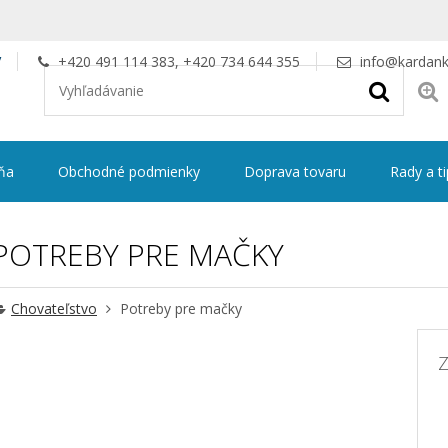
V
+420 491 114 383, +420 734 644 355
info@kardank
ňa
Obchodné podmienky
Doprava tovaru
Rady a t
POTREBY PRE MAČKY
Chovateľstvo
Potreby pre mačky
Z