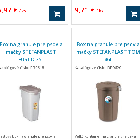
ahrať s plyšovou loptičkou, ktorá
zložiť a oprať v práčke na 30 °C. Vnútri
5,97 €
9,71 €
abáda k hre. Urobte radosť Vašej
deky sa nachádza vnútorná odrazová
/ ks
/ ks
ačke a kúpte jej toto mostové
vrstva, ktorá odráža teplo vášho
krabadlo.
maznáčika späť a tiež izoluje zimu od
povrchu pod podložkou. Aby sa deka
nekĺzala po podlahe a bola bezpečná
pre maznáčika, má spodná strana deky
protišmykovú stranu. Termodeka má
Box na granule pre psov a
Box na granule pre psov a
rozmery 75x50x3 cm.
mačky STEFANPLAST
mačky STEFANPLAST TOM
FUSTO 25L
46L
atalógové číslo: BR0618
Katalógové číslo: BR0620
lastový box na granule pre psov a
Veľký kontajner na granule pre psy a