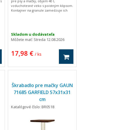
 s
pre psy a mačky, objem 40 l,
vzduchotesné veko s poistným klipsom.
Kontajner na granule zamedzuje ich
navlhnutiu. Krmivo udržuje čerstvé,
voňavé a chrumkavé tak, aby Vašim
z
maznáčikom chutilo krmivo od prvej do
poslednej granule z každého balenia.
Skladom u dodávateľa
Môžete mať:
Streda 12.08.2026
17,98 €
/ ks
Škrabadlo pre mačky GAUN
71685 GARFIELD 57x31x31
cm
Katalógové číslo: BR0518