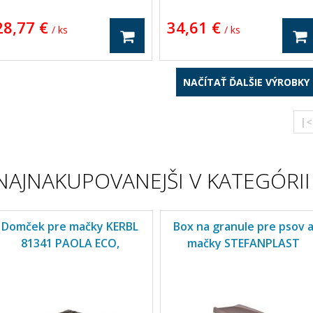
rací kútik a tiež krásne miesto, kde
priťahované hrubou štruktúrou
ôže mačka z výšky pozorovať okolie.
sisalového lana, ktoré je ideálnym
28,77 €
34,61 €
krabadlo je samozrejme tiež výborné
povrchom na brúsenie pazúrikov.
/ ks
/ ks
a toľko potrebné a pravidelné
Využite sisalové lano na opravu
brusovanie pazúrika. V neposlednom
existujúceho škrabadla alebo
ade slúži celá konštrukcia ako hrací
vylepšenie mačacieho domova a
rvok.
sledujte, ako sa vaša mačka raduje z
možnosti využívať svoj prirodzený
NAČÍTAŤ ĎALŠIE VÝROBKY
inštinkt.
|<
NAJNAKUPOVANEJŠI V KATEGÓRII
Domček pre mačky KERBL
Box na granule pre psov 
81341 PAOLA ECO,
mačky STEFANPLAST
60x51x41 cm
FUSTO 40L