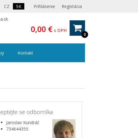
CZ
SK
Prihlásenie
Registácia
a.sk
0,00 €
s DPH
0
ipy
Kontakt
eptejte se odborníka
Jaroslav Kundráč
734644355