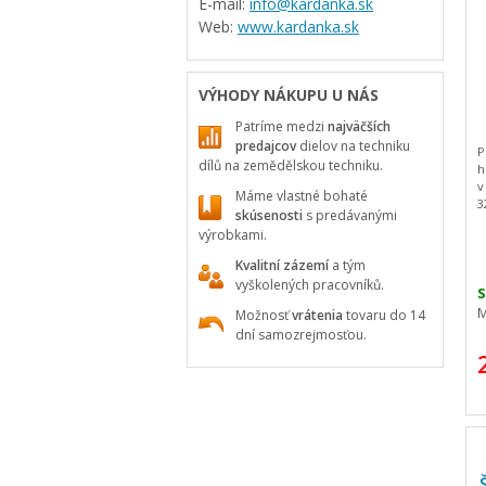
E-mail:
info@kardanka.sk
Web:
www.kardanka.sk
VÝHODY NÁKUPU U NÁS
Patríme medzi
najväčších
predajcov
dielov na techniku
P
dílů na zemědělskou techniku.
h
v
Máme vlastné bohaté
3
skúsenosti
s predávanými
m
výrobkami.
z
b
Kvalitní zázemí
a tým
m
vyškolených pracovníků.
p
S
n
M
Možnosť
vrátenia
tovaru do 14
Š
dní samozrejmosťou.
m
p
s
o