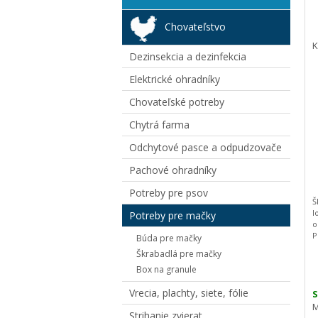
Chovateľstvo
K
Dezinsekcia a dezinfekcia
Elektrické ohradníky
Chovateľské potreby
Chytrá farma
Odchytové pasce a odpudzovače
Pachové ohradníky
Potreby pre psov
Š
l
Potreby pre mačky
o
P
Búda pre mačky
h
Škrabadlá pre mačky
T
Box na granule
t
P
Vrecia, plachty, siete, fólie
t
S
i
M
Strihanie zvierat
m