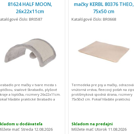
81624 HALF MOON,
mačky KERBL 80376 THEO,
26x22x11cm
75x50 cm
atalógové číslo: BR0587
Katalógové číslo: BR0668
krabadlo pre mačky v tvare mosta s
Termodeka pre psy a mačky, odrazová
optičkou, sisalové škrabadlo, plyšové
vnútorná vrstva, fleecový poťah na zips
kraje a loptička, rozmery 26x22x11cm.
protišmyková spodná strana, rozmery
okiaľ hľadáte praktické škrabadlo a
75x50x3 cm. Pokiaľ hľadáte praktickú
račku v jednom, tak ste tu správne.
deku pre vášho psa alebo mačku, tak
oto skvelé škrabadlo zaujme svojim
ste tu správne. Táto deka je skvelou
varom, vzhľadom a praktickosťou.
podložkou do búdy, do prepravky, do
lyšové okraje pridávajú na vzhľade, a
auta alebo na studenú podlahu.
ak bude škrabadlo luxusnou súčasťou
Príjemný fleecový poťah zaistí pohodli
kladom u dodávateľa
Skladom na predajni
nteriéru. Vaša mačka bude mať
pre domáceho maznáčika a keď sa
ôžete mať:
Streda 12.08.2026
Môžete mať:
Utorok 11.08.2026
ožnosť obrúsiť si pazúriky a tiež sa
poťah zašpiní, môžete ho jednoducho