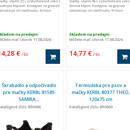
ačky, objem 25 l, vzduchotesné veko s
mačky, objem 46 l, vzduchotesné veko
oistným klipsom. Kontajner na granule
dvoma klipmi. Kontajner na granule
amedzuje ich navlhnutiu. Krmivo
zamedzuje ich navlhnutiu. Krmivo
držuje čerstvé, voňavé a chrumkavé
udržuje čerstvé, voňavé a chrumkavé
ak, aby Vašim maznáčikom chutilo
tak, aby Vašim maznáčikom chutilo
rmivo od prvej do poslednej granule z
krmivo od prvej do poslednej granule 
aždého balenia.
každého balenia.
kladom na predajni
Skladom na predajni
ôžete mať:
Utorok 11.08.2026
Môžete mať:
Utorok 11.08.2026
14,28 €
14,77 €
/ ks
/ ks
Škrabadlo a odpočívadlo
Termodeka pre psov a
pre mačky KERBL 81585
mačky KERBL 80377 THEO,
SAMIRA...
120x75 cm
atalógové číslo: BR0496
Katalógové číslo: BR0669