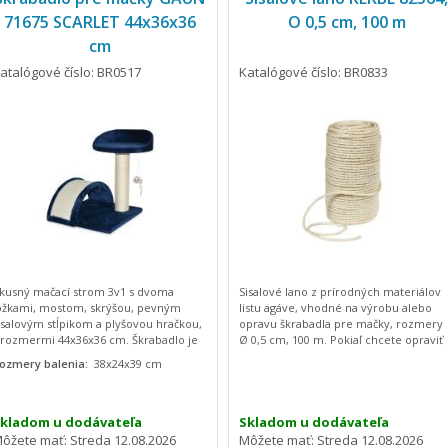
71675 SCARLET 44x36x36
O 0,5 cm, 100 m
cm
atalógové číslo: BR0517
Katalógové číslo: BR0833
kusný mačací strom 3v1 s dvoma
Sisalové lano z prírodných materiálov
ôžkami, mostom, skrýšou, pevným
listu agáve, vhodné na výrobu alebo
isalovým stĺpikom a plyšovou hračkou,
opravu škrabadla pre mačky, rozmery
 rozmermi 44x36x36 cm. Škrabadlo je
Ø 0,5 cm, 100 m. Pokiaľ chcete opraviť
o veľmi zaujímavom atypickom
škrabadlo a hľadáte odolný a ekologick
ozmery balenia:
38x24x39 cm
revedení v trendy lesklej modrej
materiál pre svoju mačku, sisalové lan
arbe. Dômyselne bolo navrhnuté tak,
je tým najlepším povrchom na brúsen
by uspokojilo všetky náročné mačky aj
pazúrikov. Je známe pre svoju pevnosť
ch majiteľov. Tento mačací príbytok
a odolnosť voči vlhkosti a je šetrné k
kladom u dodávateľa
Skladom u dodávateľa
oslúži ako odpočívadlo pre mačky,
životnému prostrediu. Mačky sú
ôžete mať:
Streda 12.08.2026
Môžete mať:
Streda 12.08.2026