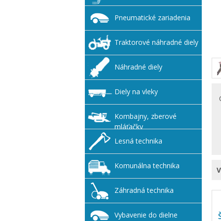
Pneumatické zariadenia
Traktorové náhradné diely
Náhradné diely
Diely na vleky
Kombajny, zberové
mláťačky
Lesná technika
Komunálna technika
Záhradná technika
Vybavenie do dielne