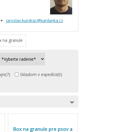
jaroslav.kundrac@kardanka.cz
 na granule
jni
(7)
Skladom v expedícii
(0)
Box na granule pre psov a