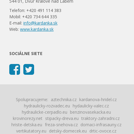
544 01, Dvůr Králové nad Labem
Telefon: +420 491 114 383
Mobil: +420 734 644 335
E-mail:
info@kardanka.sk
Web:
www.kardanka.sk
SOCIÁLNE SIETE
Spolupracujeme:
aztechnika.cz
kardanova-hridel.cz
hydraulicky-rozvadec.eu
hydaulicky-valec.cz
hydraulicke-cerpadlo.eu
benzinovasekacka.eu
krovinorezy.net
stipacky-dreva.eu
traktory-zahradni.cz
hriste-detska.eu
freza-snehova.cz
domaci-infrasauny.cz
vertikutatory.eu
detsky-domecek.eu
drtic-ovoce.cz