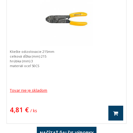
Kliešte odizolovacie 215mm
celková dĺžka (mm) 215
hrúbka (mm) 3
materiál oceľ 50CS
priemer drôtu (mm) 0,64-3,2 / 8-22 AWG
/
Tovar nie je skladom
4,81 €
/ ks
NAČÍTAŤ ĎALŠIE VÝROBKY