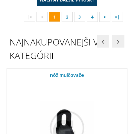
|<
<
1
2
3
4
>
>|
NAJNAKUPOVANEJŠI V
KATEGÓRII
nôž mulčovače