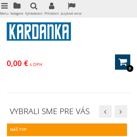
Menu
Kategorie
Vyhledávání
Přihlášení
Jazykové verze
0,00 €
s DPH
0
VYBRALI SME PRE VÁS
NÁŠ TYP
N