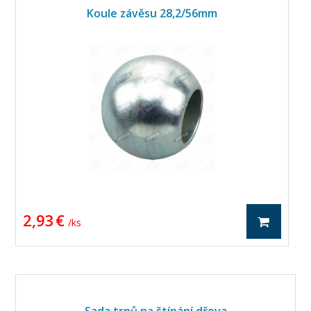
Koule závěsu 28,2/56mm
2,93 €
4
/ ks