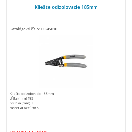
Kliešte odizolovacie 185mm
Katalógové číslo: TO-45010
Kliešte odizolovacie 185mm
dĺžka (mm) 185
hrúbka (mm) 3
materiál oceľ 50CS
priemer drôtu (mm) 0,64-2,6 / 10-22
AWG /
tvrdosť (HRC) 50-53