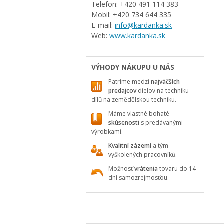
Telefon: +420 491 114 383
Mobil: +420 734 644 335
E-mail:
info@kardanka.sk
Web:
www.kardanka.sk
VÝHODY NÁKUPU U NÁS
Patríme medzi
najväčších
predajcov
dielov na techniku
dílů na zemědělskou techniku.
Máme vlastné bohaté
skúsenosti
s predávanými
výrobkami.
Kvalitní zázemí
a tým
vyškolených pracovníků.
Možnosť
vrátenia
tovaru do 14
dní samozrejmosťou.