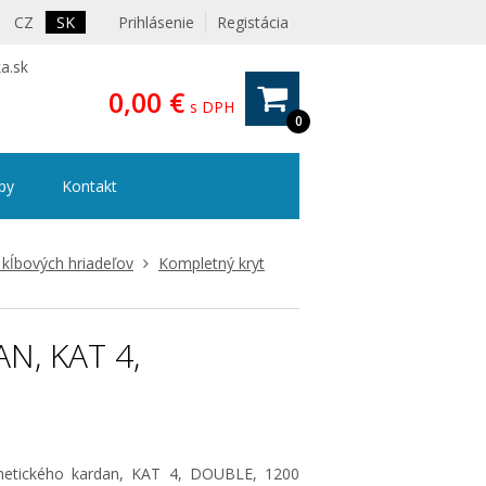
CZ
SK
Prihlásenie
Registácia
a.sk
0,00 €
s DPH
0
ipy
Kontakt
 kĺbových hriadeľov
Kompletný kryt
, KAT 4,
etického kardan, KAT 4, DOUBLE, 1200