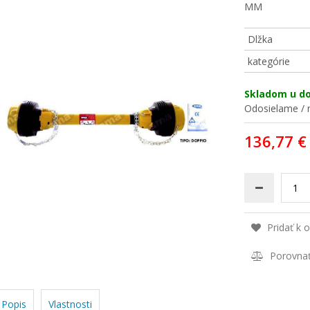
MM
Dlžka
kategórie
Skladom u d
Odosielame / n
136,77 €
Pridať k 
Porovna
Popis
Vlastnosti