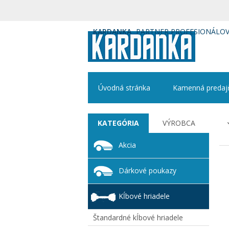
KARDANKA
PARTNER PROFESIONÁLO
Úvodná stránka
Kamenná predaj
KATEGÓRIA
VÝROBCA
Akcia
Dárkové poukazy
Kĺbové hriadele
Štandardné kĺbové hriadele