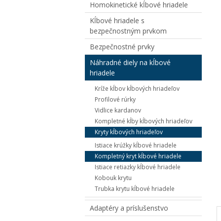
Homokinetické kĺbové hriadele
Kĺbové hriadele s
bezpečnostným prvkom
Bezpečnostné prvky
Náhradné diely na kĺbové
hriadele
Kríže kĺbov kĺbových hriadeľov
Profilové rúrky
Vidlice kardanov
Kompletné kĺby kĺbových hriadeľov
Kryty kĺbových hriadeľov
Istiace krúžky kĺbové hriadele
Kompletný kryt kĺbové hriadele
Istiace retiazky kĺbové hriadele
Kobouk krytu
Trubka krytu kĺbové hriadele
Adaptéry a príslušenstvo