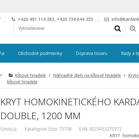
V
+420 491 114 383, +420 734 644 355
info@kardank
ňa
Obchodné podmienky
Doprava tovaru
Rady a t
Kĺbové hriadele
Náhradné diely na kĺbové hriadele
Kryty
kĺbové hriadele
KRYT HOMOKINETICKÉHO KARDAN
DOUBLE, 1200 MM
Výrobca:
Katalógové číslo:
75704
EAN:
8023453270372
KRYT homokin