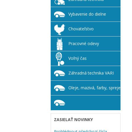
Vybavenie do dielne
Chovateľstvo
Pracovné odevy
Voľný čas
Záhradná technika VARI
Oleje, mazivá, farby, spreje
ZASIELAŤ NOVINKY
Prohlédnout předchozí čísla