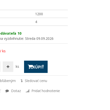
1200
4
odávateľa
10
a vyzdvihnutie:
Streda 09.09.2026
/ ks
ks
KÚPIŤ
obľúbeným
Sledovať cenu
ť
Dotaz
Pridať hodnotenie