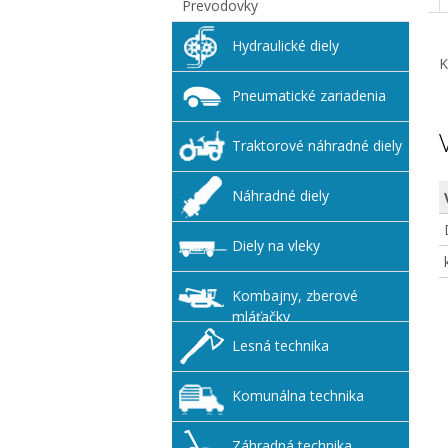
Prevodovky
Hydraulické diely
K
Pneumatické zariadenia
Traktorové náhradné diely
Náhradné diely
Diely na vleky
Kombajny, zberové
mláťačky
Lesná technika
Komunálna technika
Záhradná technika