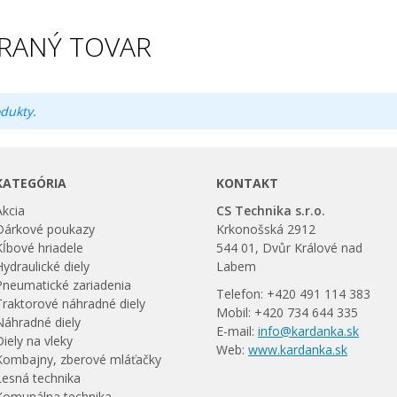
RANÝ TOVAR
dukty.
KATEGÓRIA
KONTAKT
Akcia
CS Technika s.r.o.
Dárkové poukazy
Krkonošská 2912
Kĺbové hriadele
544 01, Dvůr Králové nad
Hydraulické diely
Labem
Pneumatické zariadenia
Telefon: +420 491 114 383
Traktorové náhradné diely
Mobil: +420 734 644 335
Náhradné diely
E-mail:
info@kardanka.sk
Diely na vleky
Web:
www.kardanka.sk
Kombajny, zberové mláťačky
Lesná technika
Komunálna technika