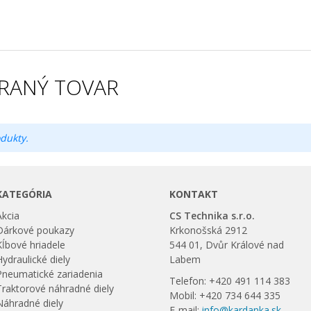
RANÝ TOVAR
dukty.
KATEGÓRIA
KONTAKT
Akcia
CS Technika s.r.o.
Dárkové poukazy
Krkonošská 2912
Kĺbové hriadele
544 01, Dvůr Králové nad
Hydraulické diely
Labem
Pneumatické zariadenia
Telefon: +420 491 114 383
Traktorové náhradné diely
Mobil: +420 734 644 335
Náhradné diely
E-mail:
info@kardanka.sk