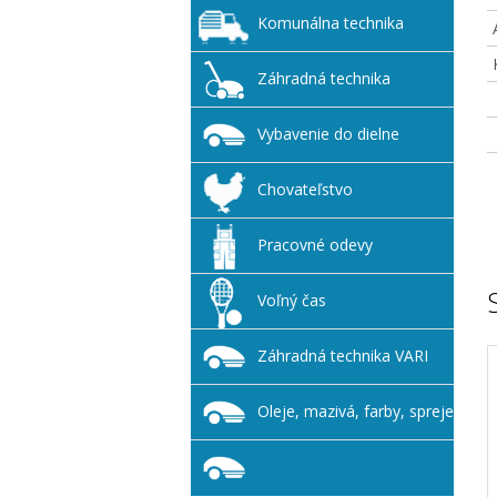
Komunálna technika
Záhradná technika
Vybavenie do dielne
Chovateľstvo
Pracovné odevy
Voľný čas
Záhradná technika VARI
Oleje, mazivá, farby, spreje