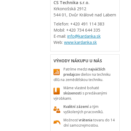
CS Technika s.r.o.
Krkonošská 2912
544 01, Dvůr Králové nad Labem
Telefon: +420 491 114 383
Mobil: +420 734 644 335
E-mail:
info@kardanka.sk
Web:
www.kardanka.sk
VÝHODY NÁKUPU U NÁS
Patríme medzi
najväčších
predajcov
dielov na techniku
dílů na zemědělskou techniku.
Máme vlastné bohaté
skúsenosti
s predávanými
výrobkami.
Kvalitní zázemí
a tým
vyškolených pracovníků.
Možnosť
vrátenia
tovaru do 14
dní samozrejmosťou.