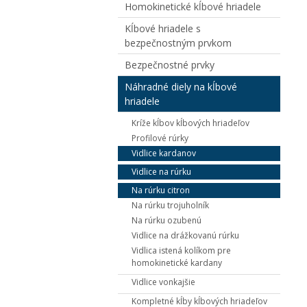
Homokinetické kĺbové hriadele
Kĺbové hriadele s
bezpečnostným prvkom
Bezpečnostné prvky
Náhradné diely na kĺbové
hriadele
Kríže kĺbov kĺbových hriadeľov
Profilové rúrky
Vidlice kardanov
Vidlice na rúrku
Na rúrku citron
Na rúrku trojuholník
Na rúrku ozubenú
Vidlice na drážkovanú rúrku
Vidlica istená kolíkom pre
homokinetické kardany
Vidlice vonkajšie
Kompletné kĺby kĺbových hriadeľov