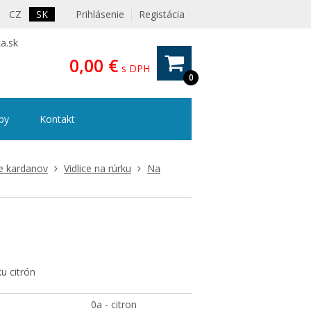
CZ
SK
Prihlásenie
Registácia
a.sk
0,00 €
s DPH
0
ipy
Kontakt
ce kardanov
Vidlice na rúrku
Na
ku citrón
0a - citron