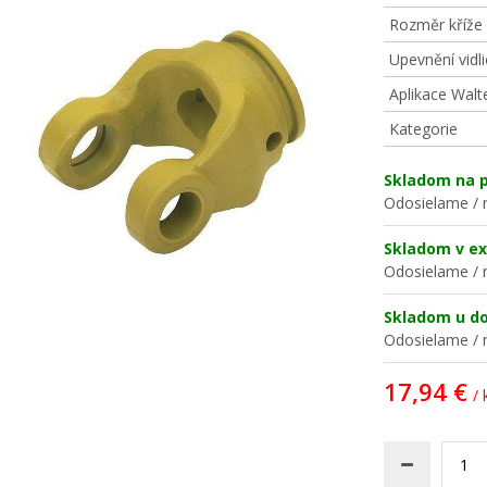
Rozměr kříže
Upevnění vidli
Aplikace Walt
Kategorie
Skladom na p
Odosielame / n
Skladom v ex
Odosielame / n
Skladom u d
Odosielame / n
17,94 €
/ 