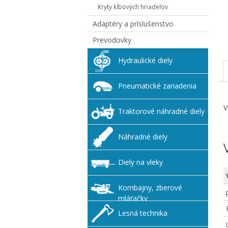
Kryty kĺbových hriadeľov
Adaptéry a príslušenstvo
Prevodovky
Hydraulické diely
Pneumatické zariadenia
V
Traktorové náhradné diely
Náhradné diely
Diely na vleky
Kombajny, zberové
mláťačky
Lesná technika