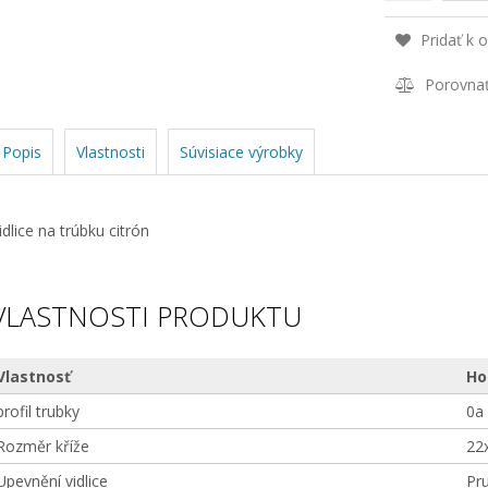
Pridať k 
Porovna
Popis
Vlastnosti
Súvisiace výrobky
idlice na trúbku citrón
VLASTNOSTI PRODUKTU
Vlastnosť
Ho
profil trubky
0a 
Rozměr kříže
22
Upevnění vidlice
Pru