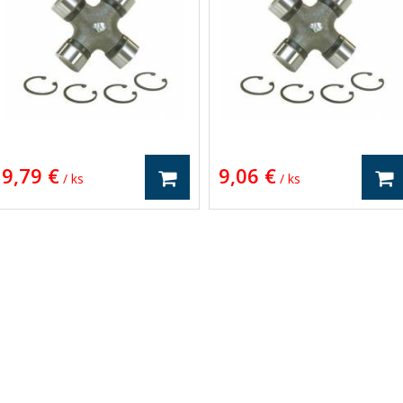
9,79 €
9,06 €
/ ks
/ ks