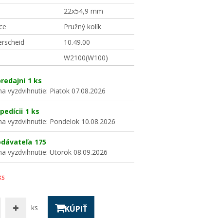
22x54,9 mm
ce
Pružný kolík
erscheid
10.49.00
W2100(W100)
redajni
1 ks
a vyzdvihnutie:
Piatok 07.08.2026
pedícii
1 ks
a vyzdvihnutie:
Pondelok 10.08.2026
odávateľa
175
a vyzdvihnutie:
Utorok 08.09.2026
ks
ks
KÚPIŤ