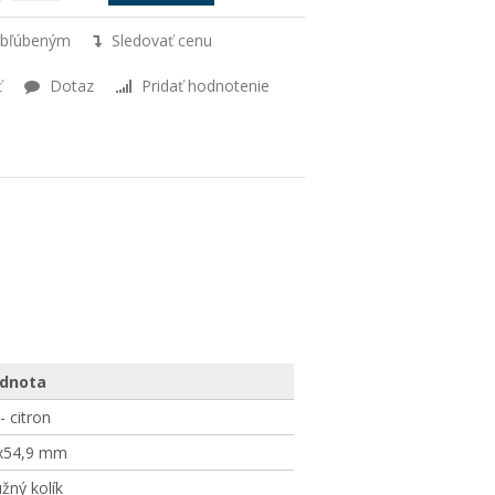
obľúbeným
Sledovať cenu
ť
Dotaz
Pridať hodnotenie
dnota
- citron
x54,9 mm
žný kolík