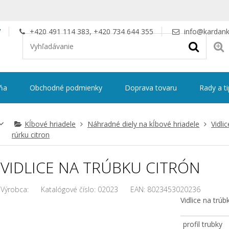
V
+420 491 114 383, +420 734 644 355
info@kardank
ňa
Obchodné podmienky
Doprava tovaru
Rady a t
Kĺbové hriadele
Náhradné diely na kĺbové hriadele
Vidli
rúrku citron
VIDLICE NA TRÚBKU CITRÓN
Výrobca:
Katalógové číslo:
02023
EAN:
8023453020236
Vidlice na trúb
profil trubky