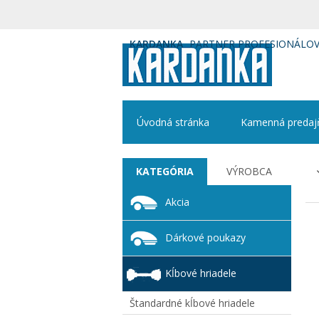
KARDANKA
PARTNER PROFESIONÁLO
Úvodná stránka
Kamenná predaj
KATEGÓRIA
VÝROBCA
Akcia
Dárkové poukazy
Kĺbové hriadele
Štandardné kĺbové hriadele