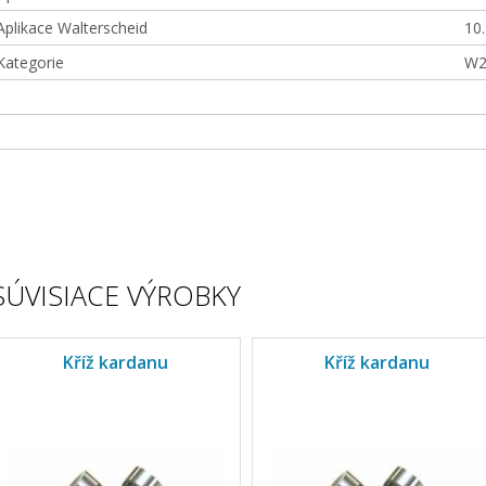
Aplikace Walterscheid
10
Kategorie
W2
SÚVISIACE VÝROBKY
Kříž kardanu
Kříž kardanu