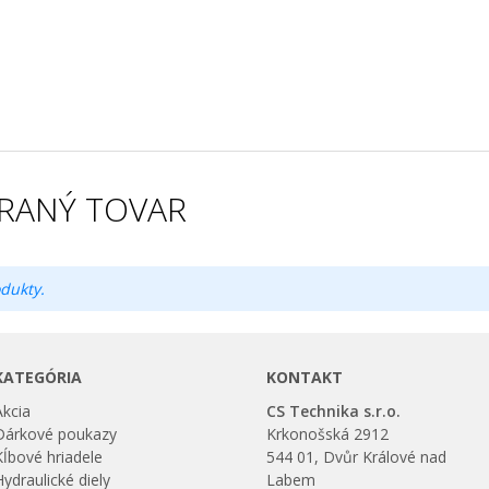
RANÝ TOVAR
dukty.
KATEGÓRIA
KONTAKT
Akcia
CS Technika s.r.o.
Dárkové poukazy
Krkonošská 2912
Kĺbové hriadele
544 01, Dvůr Králové nad
Hydraulické diely
Labem