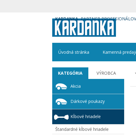
KARDANKA
PARTNER PROFESIONÁLO
Úvodná stránka
Kamenná predaj
KATEGÓRIA
VÝROBCA
Akcia
Dárkové poukazy
Kĺbové hriadele
Štandardné kĺbové hriadele