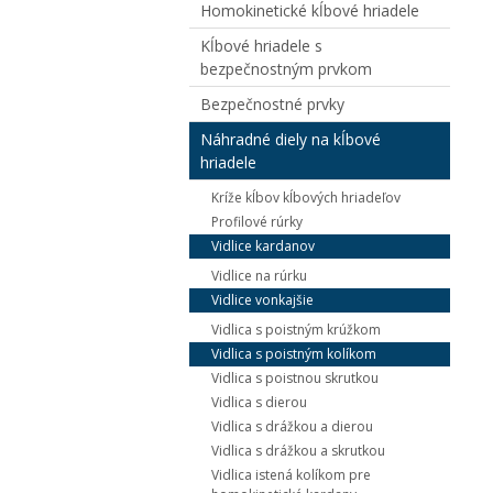
Homokinetické kĺbové hriadele
Kĺbové hriadele s
bezpečnostným prvkom
Bezpečnostné prvky
Náhradné diely na kĺbové
hriadele
Kríže kĺbov kĺbových hriadeľov
Profilové rúrky
Vidlice kardanov
Vidlice na rúrku
Vidlice vonkajšie
Vidlica s poistným krúžkom
Vidlica s poistným kolíkom
Vidlica s poistnou skrutkou
Vidlica s dierou
Vidlica s drážkou a dierou
Vidlica s drážkou a skrutkou
Vidlica istená kolíkom pre