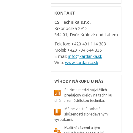
KONTAKT
CS Technika s.r.o.
Krkonošská 2912
544 01, Dvůr Králové nad Labem
Telefon: +420 491 114 383
Mobil: +420 734 644 335
E-mail:
info@kardanka.sk
Web:
www.kardanka.sk
VÝHODY NÁKUPU U NÁS
Patríme medzi
najväčších
predajcov
dielov na techniku
dílů na zemědělskou techniku.
Máme vlastné bohaté
skúsenosti
s predávanými
výrobkami.
Kvalitní zázemí
a tým