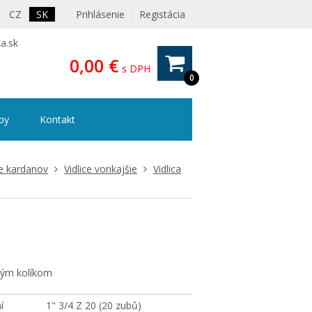
CZ
SK
Prihlásenie
Registácia
a.sk
0,00 €
s DPH
0
ipy
Kontakt
ce kardanov
Vidlice vonkajšie
Vidlica
tným kolíkom
í
1" 3/4 Z 20 (20 zubů)