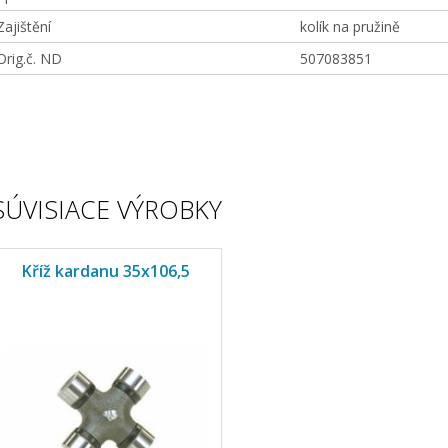
Zajištění
kolík na pružině
Orig.č. ND
507083851
SÚVISIACE VÝROBKY
Kříž kardanu 35x106,5