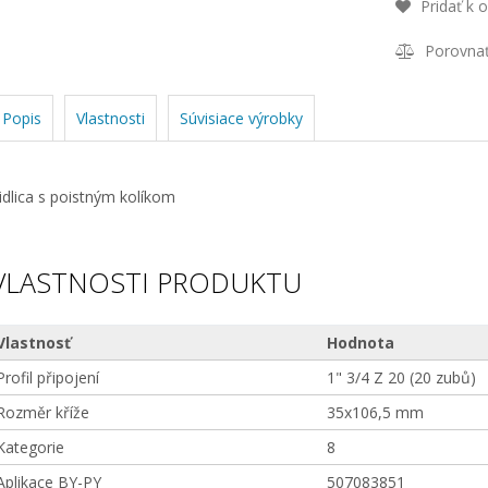
Pridať k 
Porovna
Popis
Vlastnosti
Súvisiace výrobky
idlica s poistným kolíkom
VLASTNOSTI PRODUKTU
Vlastnosť
Hodnota
Profil připojení
1" 3/4 Z 20 (20 zubů)
Rozměr kříže
35x106,5 mm
Kategorie
8
Aplikace BY-PY
507083851