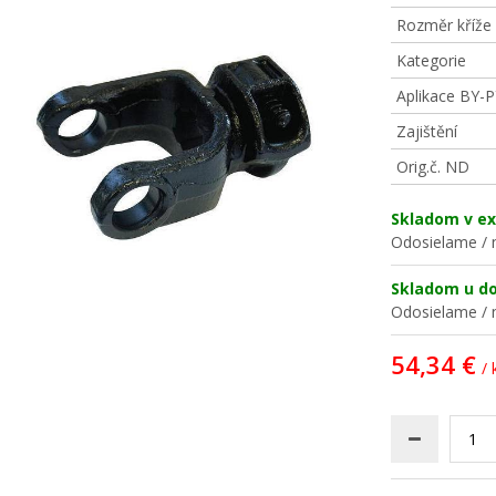
Rozměr kříže
Kategorie
Aplikace BY-P
Zajištění
Orig.č. ND
Skladom v ex
Odosielame / n
Skladom u d
Odosielame / n
54,34 €
/ 