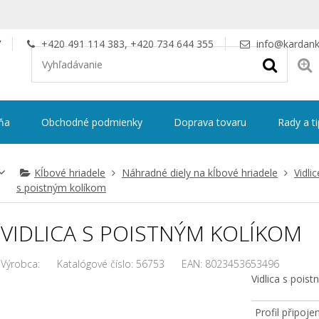
V
+420 491 114 383, +420 734 644 355
info@kardank
ňa
Obchodné podmienky
Doprava tovaru
Rady a t
Kĺbové hriadele
Náhradné diely na kĺbové hriadele
Vidli
s poistným kolíkom
VIDLICA S POISTNÝM KOLÍKOM
Výrobca:
Katalógové číslo:
56753
EAN:
8023453653496
Vidlica s pois
Profil připojen