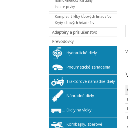
homokinetické kardany
Istiace prvky
Kompletné kĺby kĺbových hriadeľov
Kryty kĺbových hriadeľov
Adaptéry a príslušenstvo
Prevodovky
V
Hydraulické diely
Pneumatické zariadenia
Traktorové náhradné diely
Náhradné diely
Diely na vleky
Kombajny, zberové