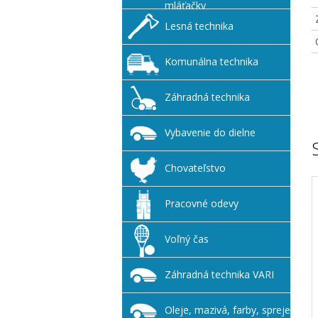
mláťačky
Lesná technika
Komunálna technika
Záhradná technika
Vybavenie do dielne
Chovateľstvo
Pracovné odevy
Voľný čas
Záhradná technika VARI
Oleje, mazivá, farby, spreje