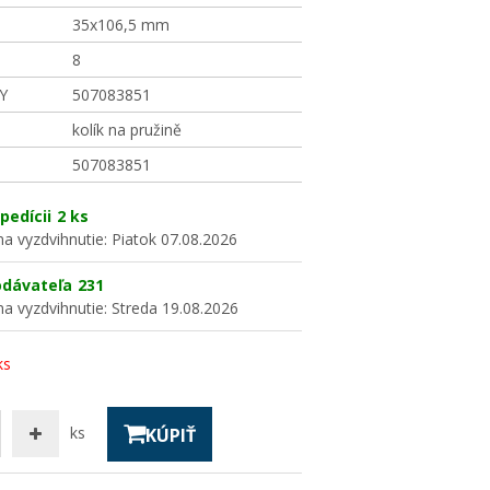
35x106,5 mm
8
Y
507083851
kolík na pružině
507083851
pedícii
2 ks
a vyzdvihnutie:
Piatok 07.08.2026
odávateľa
231
a vyzdvihnutie:
Streda 19.08.2026
ks
ks
KÚPIŤ