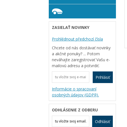
ZASIELAŤ NOVINKY
Prohlédnout předchozí čísla
Chcete od nás dostávať novinky
a akčné ponuky? ... Potom
neváhajte zaregistrovať Vašu e-
mailovú adresu a potvrdiť.
Prihlásiť
Informácie o spracovaní
osobných údajov (GDPR).
ODHLÁSENIE Z ODBERU
Odhlásiť