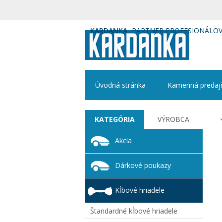
KARDANKA
PARTNER PROFESIONÁLO
Úvodná stránka
Kamenná predaj
KATEGÓRIA
VÝROBCA
Akcia
Dárkové poukazy
Kĺbové hriadele
Štandardné kĺbové hriadele