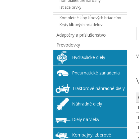
homokinetické kardany
Istiace prvky
Kompletné kĺby kĺbových hriadeľov
Kryty kĺbových hriadeľov
Adaptéry a príslušenstvo
Prevodovky
V
Hydraulické diely
Pneumatické zariadenia
Traktorové náhradné diely
Náhradné diely
Diely na vleky
Kombajny, zberové