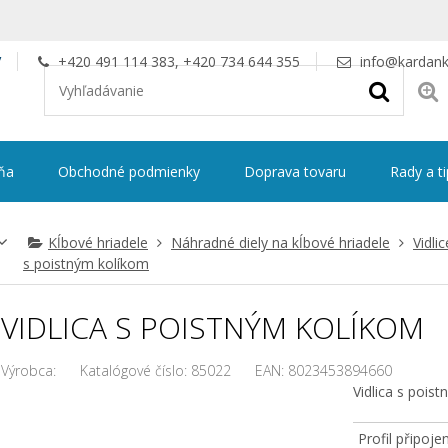
V
+420 491 114 383, +420 734 644 355
info@kardank
ňa
Obchodné podmienky
Doprava tovaru
Rady a t
Kĺbové hriadele
Náhradné diely na kĺbové hriadele
Vidli
s poistným kolíkom
VIDLICA S POISTNÝM KOLÍKOM
Výrobca:
Katalógové číslo:
85022
EAN:
8023453894660
Vidlica s pois
Profil připojen