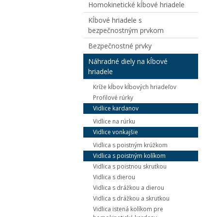
Homokinetické kĺbové hriadele
Kĺbové hriadele s
bezpečnostným prvkom
Bezpečnostné prvky
Náhradné diely na kĺbové
hriadele
Kríže kĺbov kĺbových hriadeľov
Profilové rúrky
Vidlice kardanov
Vidlice na rúrku
Vidlice vonkajšie
Vidlica s poistným krúžkom
Vidlica s poistným kolíkom
Vidlica s poistnou skrutkou
Vidlica s dierou
Vidlica s drážkou a dierou
Vidlica s drážkou a skrutkou
Vidlica istená kolíkom pre