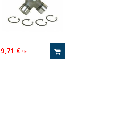
9,71 €
/ ks