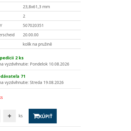
23,8x61,3 mm
2
Y
507020351
erscheid
20.00.00
kolík na pružině
pedícii
2 ks
a vyzdvihnutie:
Pondelok 10.08.2026
odávateľa
71
a vyzdvihnutie:
Streda 19.08.2026
ks
ks
KÚPIŤ