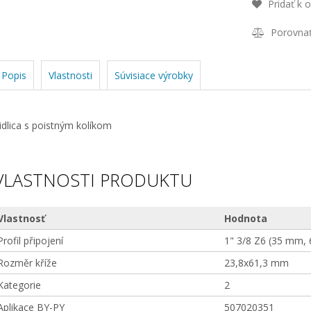
Pridať k 
Porovna
Popis
Vlastnosti
Súvisiace výrobky
idlica s poistným kolíkom
VLASTNOSTI PRODUKTU
Vlastnosť
Hodnota
Profil připojení
1" 3/8 Z6 (35 mm, 
Rozměr kříže
23,8x61,3 mm
Kategorie
2
Aplikace BY-PY
507020351