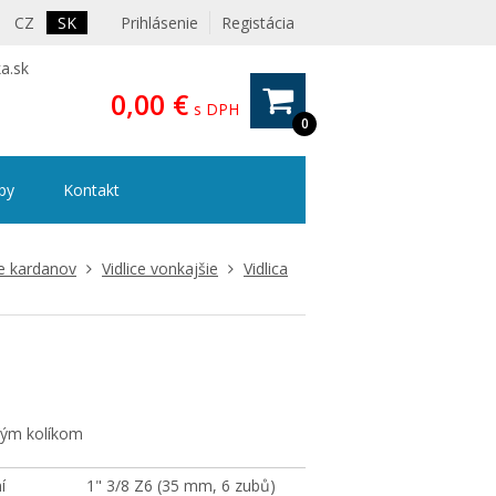
CZ
SK
Prihlásenie
Registácia
a.sk
0,00 €
s DPH
0
ipy
Kontakt
ce kardanov
Vidlice vonkajšie
Vidlica
tným kolíkom
í
1" 3/8 Z6 (35 mm, 6 zubů)