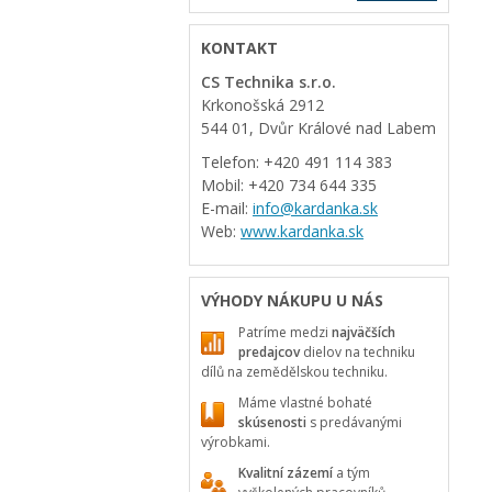
KONTAKT
CS Technika s.r.o.
Krkonošská 2912
544 01, Dvůr Králové nad Labem
Telefon: +420 491 114 383
Mobil: +420 734 644 335
E-mail:
info@kardanka.sk
Web:
www.kardanka.sk
VÝHODY NÁKUPU U NÁS
Patríme medzi
najväčších
predajcov
dielov na techniku
dílů na zemědělskou techniku.
Máme vlastné bohaté
skúsenosti
s predávanými
výrobkami.
Kvalitní zázemí
a tým