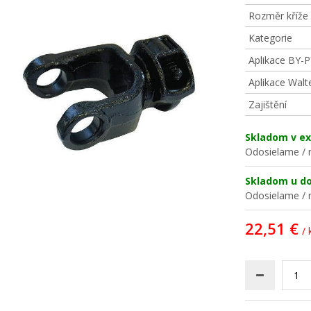
Rozměr kříže
Kategorie
Aplikace BY-P
Aplikace Walt
Zajištění
Skladom v ex
Odosielame / n
Skladom u d
Odosielame / n
22,51 €
/ 