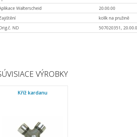
Aplikace Walterscheid
20.00.00
Zajištění
kolík na pružině
Orig.č. ND
507020351, 20.00.
SÚVISIACE VÝROBKY
Kříž kardanu