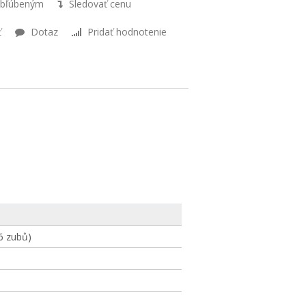
obľúbeným
Sledovať cenu
ť
Dotaz
Pridať hodnotenie
6 zubů)