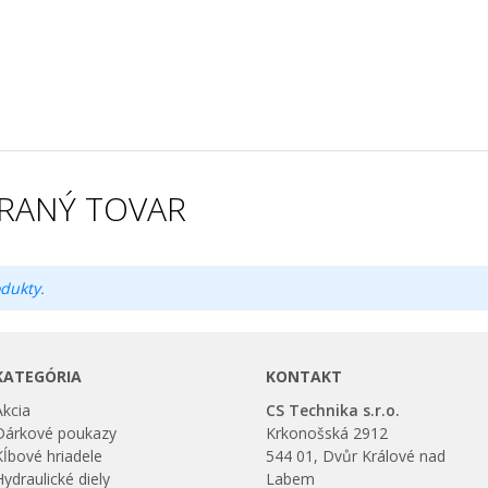
RANÝ TOVAR
dukty.
KATEGÓRIA
KONTAKT
Akcia
CS Technika s.r.o.
Dárkové poukazy
Krkonošská 2912
Kĺbové hriadele
544 01, Dvůr Králové nad
Hydraulické diely
Labem