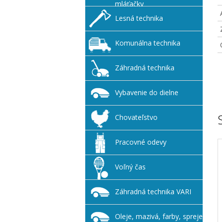
mláťačky
Lesná technika
Komunálna technika
Záhradná technika
Vybavenie do dielne
Chovateľstvo
Pracovné odevy
Voľný čas
Záhradná technika VARI
Oleje, mazivá, farby, spreje