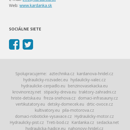
Web:
www.kardanka.sk
SOCIÁLNE SIETE
Spolupracujeme:
aztechnika.cz
kardanova-hridel.cz
hydraulicky-rozvadec.eu
hydaulicky-valec.cz
hydraulicke-cerpadlo.eu
benzinovasekacka.eu
krovinorezy.net
stipacky-dreva.eu
traktory-zahradni.cz
hriste-detska.eu
freza-snehova.cz
domaci-infrasauny.cz
vertikutatory.eu
detsky-domecek.eu
drtic-ovoce.cz
kultivatory.eu
pila-motorova.cz
domaci-roboticke-vysavace.cz
Hydraulicky-motor.cz
Hydraulicky-pist.cz
Treti-bod.cz
Kardanka.cz
sedacka.net
hydraulicka-hadice.eu
nahonovy-hridel.cz