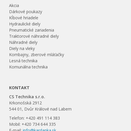
Akcia
Dárkové poukazy
Kĺbové hriadele
Hydraulické diely
Pneumatické zariadenia
Traktorové náhradné diely
Náhradné diely
Diely na vleky
Kombajny, zberové mláťačky
Lesná technika
Komunálna technika
KONTAKT
CS Technika s.r.o.
Krkonošská 2912
544 01, Dvůr Králové nad Labem
Telefon: +420 491 114 383
Mobil: +420 734 644 335
E-mail:
info@kardanka.sk