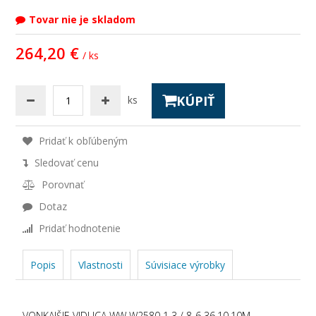
Tovar nie je skladom
264,20 €
/ ks
KÚPIŤ
ks
Pridať k obľúbeným
Sledovať cenu
Porovnať
Dotaz
Pridať hodnotenie
Popis
Vlastnosti
Súvisiace výrobky
VONKAJŠIE VIDLICA WW W2580 1 3 / 8-6 36.10.10M