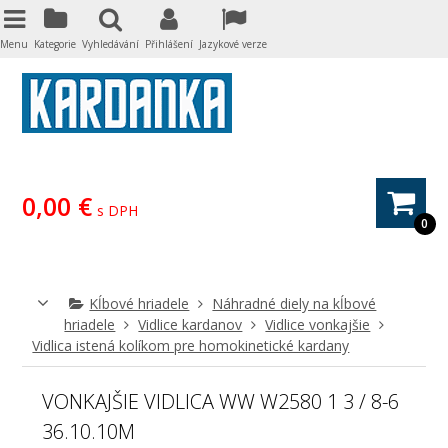
Menu
Kategorie
Vyhledávání
Přihlášení
Jazykové verze
0,00 €
s DPH
0
Kĺbové hriadele
Náhradné diely na kĺbové
hriadele
Vidlice kardanov
Vidlice vonkajšie
Vidlica istená kolíkom pre homokinetické kardany
VONKAJŠIE VIDLICA WW W2580 1 3 / 8-6
36.10.10M