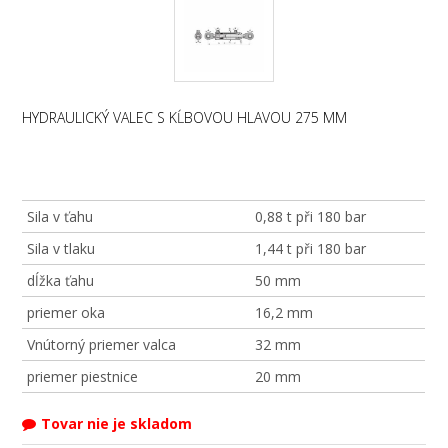
HYDRAULICKÝ VALEC S KĹBOVOU HLAVOU 275 MM
Sila v ťahu
0,88 t při 180 bar
Sila v tlaku
1,44 t při 180 bar
dĺžka ťahu
50 mm
priemer oka
16,2 mm
Vnútorný priemer valca
32 mm
priemer piestnice
20 mm
Tovar nie je skladom