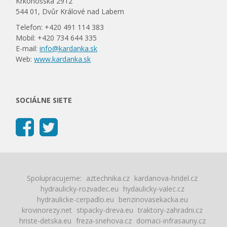
Krkonošská 2912
544 01, Dvůr Králové nad Labem
Telefon: +420 491 114 383
Mobil: +420 734 644 335
E-mail:
info@kardanka.sk
Web:
www.kardanka.sk
SOCIÁLNE SIETE
Spolupracujeme:
aztechnika.cz
kardanova-hridel.cz
hydraulicky-rozvadec.eu
hydaulicky-valec.cz
hydraulicke-cerpadlo.eu
benzinovasekacka.eu
krovinorezy.net
stipacky-dreva.eu
traktory-zahradni.cz
hriste-detska.eu
freza-snehova.cz
domaci-infrasauny.cz