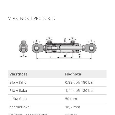
VLASTNOSTI PRODUKTU
Vlastnosť
Hodnota
Sila v ťahu
0,88 t při 180 bar
Sila v tlaku
1,44 t při 180 bar
dĺžka ťahu
50 mm
priemer oka
16,2 mm