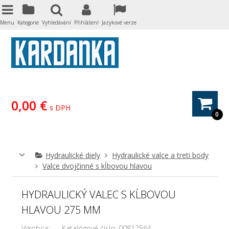
Menu
Kategorie
Vyhledávání
Přihlášení
Jazykové verze
0,00 €
s DPH
0
Hydraulické diely
Hydraulické valce a treti body
Valce dvojčinné s kĺbovou hlavou
HYDRAULICKÝ VALEC S KĹBOVOU
HLAVOU 275 MM
Výrobca:
Katalógové číslo:
00812564