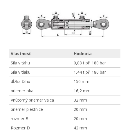
Vlastnosť
Hodnota
Sila v ťahu
0,88 t při 180 bar
Sila v tlaku
1,44 t při 180 bar
dĺžka ťahu
150 mm
priemer oka
16,2 mm
Vnútorný priemer valca
32 mm
priemer piestnice
20 mm
rozmer B
20 mm
Rozmer D
42 mm