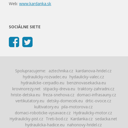
Web:
www.kardanka.sk
SOCIÁLNE SIETE
Spolupracujeme:
aztechnika.cz
kardanova-hridel.cz
hydraulicky-rozvadec.eu
hydaulicky-valec.cz
hydraulicke-cerpadlo.eu
benzinovasekacka.eu
krovinorezy.net
stipacky-dreva.eu
traktory-zahradni.cz
hriste-detska.eu
freza-snehova.cz
domaci-infrasauny.cz
vertikutatory.eu
detsky-domecek.eu
drtic-ovoce.cz
kultivatory.eu
pila-motorova.cz
domaci-roboticke-vysavace.cz
Hydraulicky-motor.cz
Hydraulicky-pist.cz
Treti-bod.cz
Kardanka.cz
sedacka.net
hydraulicka-hadice.eu
nahonovy-hridel.cz