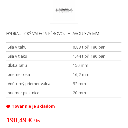
HYDRAULICKÝ VALEC S KĹBOVOU HLAVOU 375 MM
Sila v ťahu
0,88 t při 180 bar
Sila v tlaku
1,44 t při 180 bar
dĺžka ťahu
150 mm
priemer oka
16,2 mm
Vnútorný priemer valca
32 mm
priemer piestnice
20 mm
Tovar nie je skladom
190,49 €
/ ks