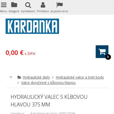
Menu
Kategorie
Vyhledávání
Přihlášení
Jazykové verze
0,00 €
s DPH
0
Hydraulické diely
Hydraulické valce a treti body
Valce dvojčinné s kĺbovou hlavou
HYDRAULICKÝ VALEC S KĹBOVOU
HLAVOU 375 MM
Výrobca:
Katalógové číslo:
00812566