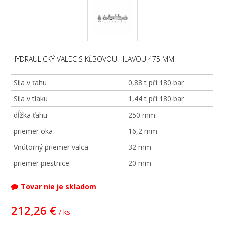
HYDRAULICKÝ VALEC S KĹBOVOU HLAVOU 475 MM
Sila v ťahu
0,88 t při 180 bar
Sila v tlaku
1,44 t při 180 bar
dĺžka ťahu
250 mm
priemer oka
16,2 mm
Vnútorný priemer valca
32 mm
priemer piestnice
20 mm
Tovar nie je skladom
212,26 €
/ ks