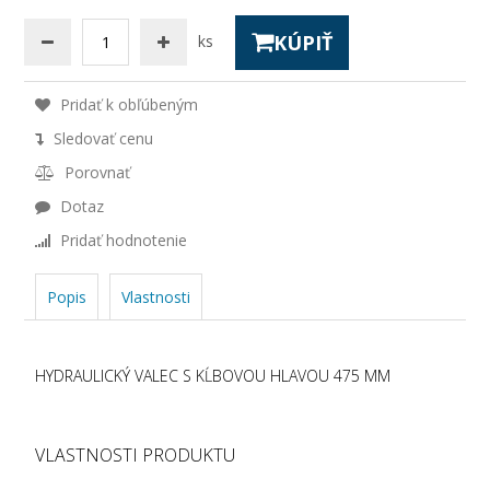
KÚPIŤ
ks
Pridať k obľúbeným
Sledovať cenu
Porovnať
Dotaz
Pridať hodnotenie
Popis
Vlastnosti
HYDRAULICKÝ VALEC S KĹBOVOU HLAVOU 475 MM
VLASTNOSTI PRODUKTU