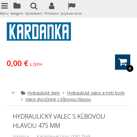
Menu
Kategorie
Vyhledávání
Přihlášení
Jazykové verze
0,00 €
s DPH
0
Hydraulické diely
Hydraulické valce a treti body
Valce dvojčinné s kĺbovou hlavou
HYDRAULICKÝ VALEC S KĹBOVOU
HLAVOU 475 MM
Výrobca:
Katalógové číslo:
00812568