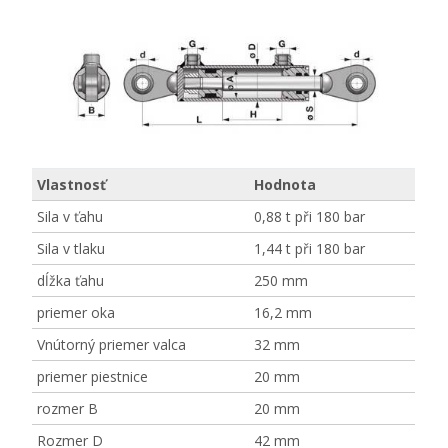
Vlastnosť
Hodnota
Sila v ťahu
0,88 t při 180 bar
Sila v tlaku
1,44 t při 180 bar
dĺžka ťahu
250 mm
priemer oka
16,2 mm
Vnútorný priemer valca
32 mm
priemer piestnice
20 mm
rozmer B
20 mm
Rozmer D
42 mm