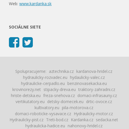
Web:
www.kardanka.sk
SOCIÁLNE SIETE
Spolupracujeme:
aztechnika.cz
kardanova-hridel.cz
hydraulicky-rozvadec.eu
hydaulicky-valec.cz
hydraulicke-cerpadlo.eu
benzinovasekacka.eu
krovinorezy.net
stipacky-dreva.eu
traktory-zahradni.cz
hriste-detska.eu
freza-snehova.cz
domaci-infrasauny.cz
vertikutatory.eu
detsky-domecek.eu
drtic-ovoce.cz
kultivatory.eu
pila-motorova.cz
domaci-roboticke-vysavace.cz
Hydraulicky-motor.cz
Hydraulicky-pist.cz
Treti-bod.cz
Kardanka.cz
sedacka.net
hydraulicka-hadice.eu
nahonovy-hridel.cz