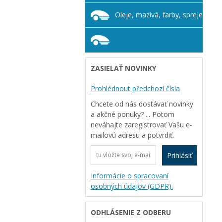
Oleje, mazivá, farby, spreje
ZASIELAŤ NOVINKY
Prohlédnout předchozí čísla
Chcete od nás dostávať novinky
a akčné ponuky? ... Potom
neváhajte zaregistrovať Vašu e-
mailovú adresu a potvrdiť.
Prihlásiť
Informácie o spracovaní
osobných údajov (GDPR).
ODHLÁSENIE Z ODBERU