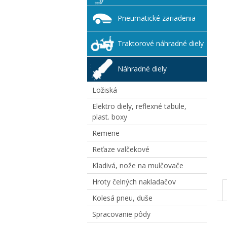
Pneumatické zariadenia
Traktorové náhradné diely
Náhradné diely
Ložiská
Elektro diely, reflexné tabule,
plast. boxy
Remene
Reťaze valčekové
Kladivá, nože na mulčovače
Hroty čelných nakladačov
Kolesá pneu, duše
Spracovanie pôdy