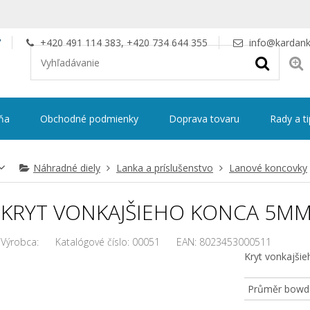
V
+420 491 114 383, +420 734 644 355
info@kardank
ňa
Obchodné podmienky
Doprava tovaru
Rady a t
Náhradné diely
Lanka a príslušenstvo
Lanové koncovky
KRYT VONKAJŠIEHO KONCA 5M
Výrobca:
Katalógové číslo:
00051
EAN:
8023453000511
Kryt vonkajši
Průměr bowd