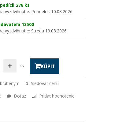
pedícii
278 ks
a vyzdvihnutie:
Pondelok 10.08.2026
odávateľa
13500
a vyzdvihnutie:
Streda 19.08.2026
ks
KÚPIŤ
obľúbeným
Sledovať cenu
ť
Dotaz
Pridať hodnotenie