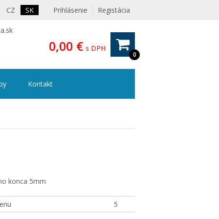
CZ
SK
Prihlásenie
Registácia
a.sk
0,00 €
s DPH
0
ipy
Kontakt
M
eho konca 5mm
enu
5