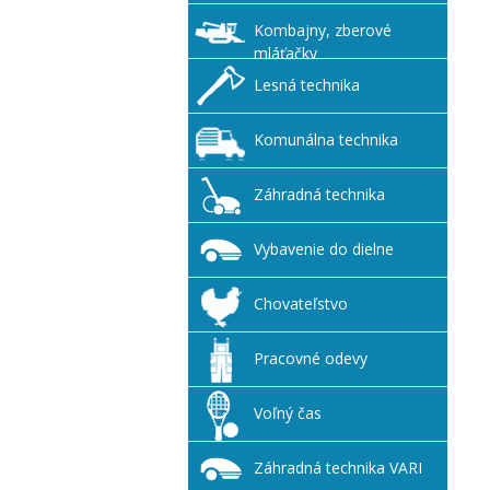
Kombajny, zberové
mláťačky
Lesná technika
Komunálna technika
Záhradná technika
Vybavenie do dielne
Chovateľstvo
Pracovné odevy
Voľný čas
Záhradná technika VARI