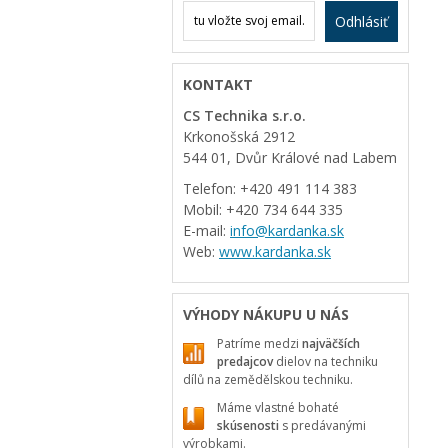
Odhlásiť
KONTAKT
CS Technika s.r.o.
Krkonošská 2912
544 01, Dvůr Králové nad Labem
Telefon: +420 491 114 383
Mobil: +420 734 644 335
E-mail:
info@kardanka.sk
Web:
www.kardanka.sk
VÝHODY NÁKUPU U NÁS
Patríme medzi
najväčších
predajcov
dielov na techniku
dílů na zemědělskou techniku.
Máme vlastné bohaté
skúsenosti
s predávanými
výrobkami.