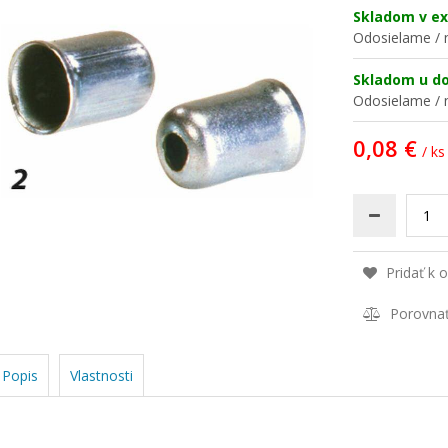
Skladom v ex
Odosielame / n
Skladom u d
Odosielame / n
0,08 €
/ ks
Pridať k 
Porovna
Popis
Vlastnosti