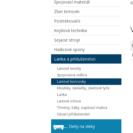
Spojovací materiál
K
Zber krmovín
Postrekovače
Kejdová technika
Sejacie stroje
Hadicové spony
Lanka a príslušenstvo
Lanové svorky
Spojovacia vidlica
Lanové koncovky
Kloubky, závlačky, závitové tyče
Lanka
Lanové očnice
Třmeny, háky, napínací matice
Vázací příslušenství
Diely na vleky