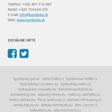
Telefon: +420 491 114 383
Mobil: +420 734 644 335
E-mail:
info@kardanka.sk
Web:
www.kardanka.sk
SOCIÁLNE SIETE
Spolupracujeme:
aztechnika.cz
kardanova-hridel.cz
hydraulicky-rozvadec.eu
hydaulicky-valec.cz
hydraulicke-cerpadlo.eu
benzinovasekacka.eu
krovinorezy.net
stipacky-dreva.eu
traktory-zahradni.cz
hriste-detska.eu
freza-snehova.cz
domaci-infrasauny.cz
vertikutatory.eu
detsky-domecek.eu
drtic-ovoce.cz
kultivatory.eu
pila-motorova.cz