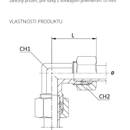
zárezný prsteň, pre rúrky s vonkajším priemerom 10 mm.
VLASTNOSTI PRODUKTU