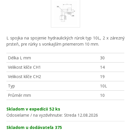
L spojka na spojenie hydraulických rúrok typ 10L, 2 x zárezný
prsteň, pre rúrky s vonkajším priemerom 10 mm.
Délka L mm
30
Velikost klíče CH1
14
Velikost klíče CH2
19
Typ
10L
Průměr mm
10
Skladom v expedícii
52 ks
Odosielame / na vyzdvihnutie:
Streda 12.08.2026
Skladom u dodávateľa
375