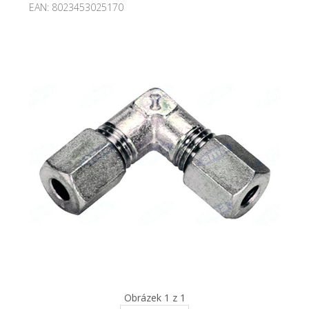
EAN:
8023453025170
Obrázek 1 z 1