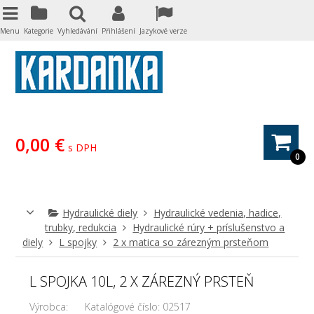
Menu
Kategorie
Vyhledávání
Přihlášení
Jazykové verze
0,00 €
s DPH
0
Hydraulické diely
Hydraulické vedenia, hadice,
trubky, redukcia
Hydraulické rúry + príslušenstvo a
diely
L spojky
2 x matica so zárezným prsteňom
L SPOJKA 10L, 2 X ZÁREZNÝ PRSTEŇ
Výrobca:
Katalógové číslo:
02517