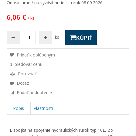
Odosielame / na vyzdvihnutie:
Utorok 08.09.2026
6,06 €
/ ks
KÚPIŤ
ks
Pridať k obľúbeným
Sledovať cenu
Porovnať
Dotaz
Pridať hodnotenie
Popis
Vlastnosti
L spojka na spojenie hydraulických rúrok typ 10L, 2 x